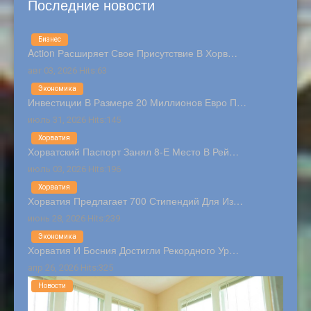
Последние новости
Бизнес
Action Расширяет Свое Присутствие В Хорв…
авг 03, 2026 Hits:63
Экономика
Инвестиции В Размере 20 Миллионов Евро П…
июль 31, 2026 Hits:145
Хорватия
Хорватский Паспорт Занял 8-Е Место В Рей…
июль 03, 2026 Hits:196
Хорватия
Хорватия Предлагает 700 Стипендий Для Из…
июнь 28, 2026 Hits:239
Экономика
Хорватия И Босния Достигли Рекордного Ур…
апр 26, 2026 Hits:325
Новости