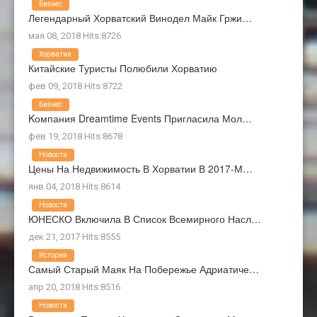
Бизнес
Легендарный Хорватский Винодел Майк Гржи…
мая 08, 2018 Hits:8726
Хорватия
Китайские Туристы Полюбили Хорватию
фев 09, 2018 Hits:8722
Бизнес
Kомпания Dreamtime Events Пригласила Мол…
фев 19, 2018 Hits:8678
Новости
Цены На Недвижимость В Хорватии В 2017-М…
янв 04, 2018 Hits:8614
Новости
ЮНЕСКО Включила В Список Всемирного Насл…
дек 21, 2017 Hits:8555
История
Самый Старый Маяк На Побережье Адриатиче…
апр 20, 2018 Hits:8516
Новости