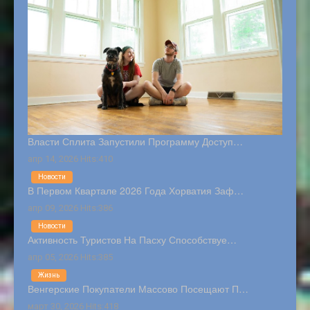
Власти Сплита Запустили Программу Доступ…
апр 14, 2026 Hits:410
Новости
В Первом Квартале 2026 Года Хорватия Заф…
апр 09, 2026 Hits:386
Новости
Активность Туристов На Пасху Способствуе…
апр 05, 2026 Hits:385
Жизнь
Венгерские Покупатели Массово Посещают П…
март 30, 2026 Hits:418