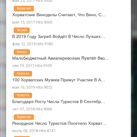
мая 25, 2017 Hits:9550
Хорватия
Хорватские Виноделы Считают, Что Вино, С…
мая 15, 2017 Hits:9365
Загреб
В 2019 Году Загреб Войдёт В Число Лучших…
фев 12, 2019 Hits:9182
Бизнес
Малобюджетный Авиаперевозчик Ryanair Вво…
сен 19, 2017 Hits:9109
Новости
100 Хорватских Музеев Примут Участие В А…
мая 16, 2019 Hits:9072
Новости
Благодаря Росту Числа Туристов В Сентябр…
окт 07, 2018 Hits:9066
Хорватия
Рекордное Число Туристов Посетило Хорват…
июль 06, 2018 Hits:8747