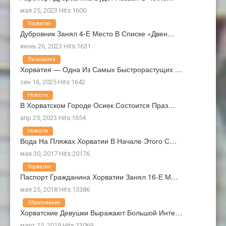
мая 25, 2023 Hits:1600
Хорватия
Дубровник Занял 4-Е Место В Списке «Двен…
июнь 26, 2023 Hits:1631
Экономика
Хорватия — Одна Из Самых Быстрорастущих …
сен 16, 2025 Hits:1642
Новости
В Хорватском Городе Осиек Состоится Праз…
апр 25, 2023 Hits:1654
Новости
Вода На Пляжах Хорватии В Начале Этого С…
мая 30, 2017 Hits:20176
Хорватия
Паспорт Гражданина Хорватии Занял 16-Е М…
мая 25, 2018 Hits:13386
Образование
Хорватские Девушки Выражают Большой Инте…
март 15, 2019 Hits:13069