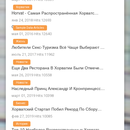
Хорватия
Horvat - Самая Распространённая Хорватс…
янв 24, 2018 Hits:12693
О Нас
Sample Data-Articles
мая 01, 2016 Hits:12640
Жизнь
Любители Секс-Туризма Всё Чаще Выбирают …
июль 21, 2017 Hits:11962
Новости
Еще Два Ресторана В Хорватии Были Отмече…
мая 26, 2019 Hits:10558
Новости
Наследный Принц Александр И Кронпринцесс…
март 01, 2019 Hits:10398
Бизнес
Хорватский Стартап Побил Рекорд По Сбору…
фев 27, 2019 Hits:10085
История
Топ-10 Наиболее Распространенных Хорватс…