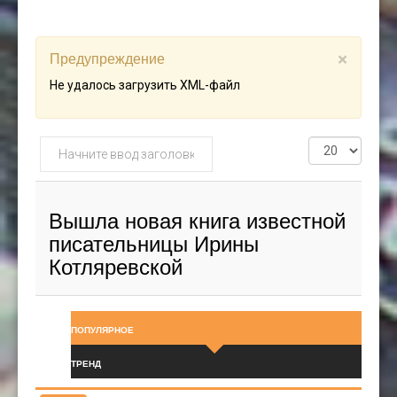
Предупреждение
×
Не удалось загрузить XML-файл
Начните
Кол-
ввод
во
заголовка
строк:
метки
Вышла новая книга известной
писательницы Ирины
Котляревской
ПОПУЛЯРНОЕ
ТРЕНД