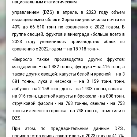
национальным статистическим
управлением (DZS) в апреле, в 2023 году объем
выращиваемых яблок в Хорватии увеличился почти на
40% до 66 510 тонн по сравнению с 2022 годом. В
группе овощей, фруктов и винограда «больше всего в
2023 году увеличилось производство яблок по
сравнению с 2022 годом — на 18 718 тонн».
«Выросло также производство других фруктов:
мандаринов – на 1 482 тонны, фундука – на 416 тонн, а
также других овощей: капусты белой и красной – на 3
681 тонны, лука и чеснока – на 3 159 тонн. тонн,
арбузов - на 2 158 тонн, дынь - на 1 903 тонны, салата -
на 916 тонн, цветной капусты и брокколи - на 808 тонн,
стручковой фасоли - на 763 тонны, свеклы - на 753
тонны и зеленого горошка - на 748 тонн.», - отметили в
DZS.
При этом, по предварительным данным DZS.,
производство сливы сократилось в 2023 году на 41,7%,