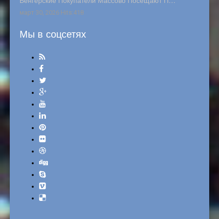
Венгерские Покупатели Массово Посещают П…
март 30, 2026 Hits:418
Мы в соцсетях