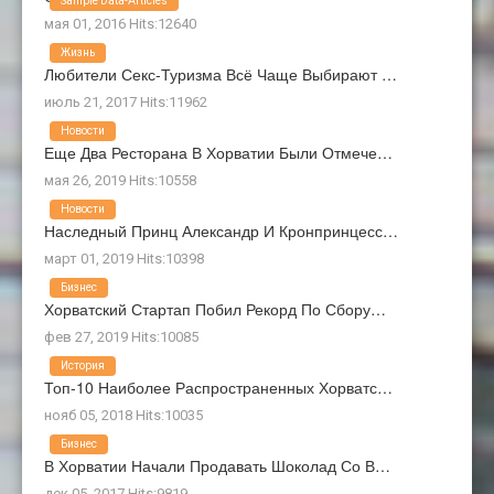
Sample Data-Articles
мая 01, 2016 Hits:12640
Жизнь
Любители Секс-Туризма Всё Чаще Выбирают …
июль 21, 2017 Hits:11962
Новости
Еще Два Ресторана В Хорватии Были Отмече…
мая 26, 2019 Hits:10558
Новости
Наследный Принц Александр И Кронпринцесс…
март 01, 2019 Hits:10398
Бизнес
Хорватский Стартап Побил Рекорд По Сбору…
фев 27, 2019 Hits:10085
История
Топ-10 Наиболее Распространенных Хорватс…
нояб 05, 2018 Hits:10035
Бизнес
В Хорватии Начали Продавать Шоколад Со В…
дек 05, 2017 Hits:9819