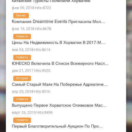
Китайские Туристы Полюбили Хорватию
фев 09, 2018 Hits:8722
Бизнес
Kомпания Dreamtime Events Пригласила Мол…
фев 19, 2018 Hits:8678
Новости
Цены На Недвижимость В Хорватии В 2017-М…
янв 04, 2018 Hits:8614
Новости
ЮНЕСКО Включила В Список Всемирного Насл…
дек 21, 2017 Hits:8555
История
Самый Старый Маяк На Побережье Адриатиче…
апр 20, 2018 Hits:8516
Новости
Выпущено Первое Хорватское Оливковое Мас…
март 26, 2019 Hits:8496
Новости
Первый Благотворительный Аукцион По Про…