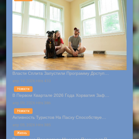
Власти Сплита Запустили Программу Доступ…
апр 14, 2026 Hits:410
Новости
В Первом Квартале 2026 Года Хорватия Заф…
апр 09, 2026 Hits:386
Новости
Активность Туристов На Пасху Способствуе…
апр 05, 2026 Hits:385
Жизнь