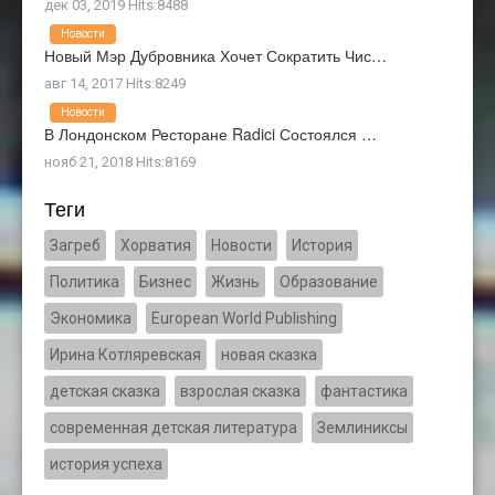
дек 03, 2019 Hits:8488
Новости
Новый Мэр Дубровника Хочет Сократить Чис…
авг 14, 2017 Hits:8249
Новости
В Лондонском Ресторане Radici Состоялся …
нояб 21, 2018 Hits:8169
Теги
Загреб
Хорватия
Новости
История
Политика
Бизнес
Жизнь
Образование
Экономика
European World Publishing
Ирина Котляревская
новая сказка
детская сказка
взрослая сказка
фантастика
современная детская литература
Землиниксы
история успеха