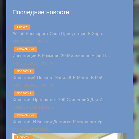
Последние новости
Бизнес
Action Расширяет Свое Присутствие В Хорв…
авг 03, 2026 Hits:63
Экономика
Инвестиции В Размере 20 Миллионов Евро П…
июль 31, 2026 Hits:145
Хорватия
Хорватский Паспорт Занял 8-Е Место В Рей…
июль 03, 2026 Hits:196
Хорватия
Хорватия Предлагает 700 Стипендий Для Из…
июнь 28, 2026 Hits:239
Экономика
Хорватия И Босния Достигли Рекордного Ур…
апр 26, 2026 Hits:325
Новости