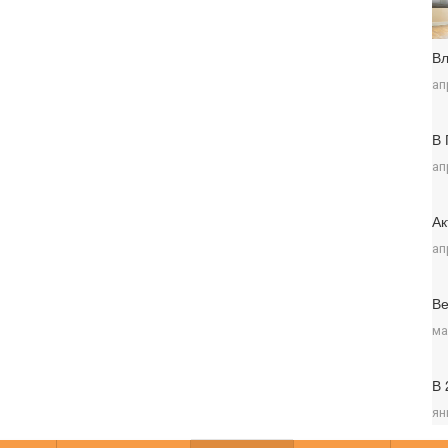
Вл
ап
В 
ап
Ак
ап
Ве
ма
В 
ян