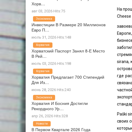
Хорв…
На прош
авг 03, 2026 Hits:75
Cheese
Экономика
Инвестиции В Размере 20 Миллионов
завоева
Евро П…
Европе,
июль 31, 2026 Hits:148
бизнес
Хорватия
заботил
Хорватский Паспорт Занял 8-Е Место
стремя
В Рей…
sirana,
июль 03, 2026 Hits:198
острова
Хорватия
где рас
Хорватия Предлагает 700 Стипендий
Для Из…
связан
июнь 28, 2026 Hits:240
частно
экспор
Экономика
Хорватия И Босния Достигли
станда
Рекордного Ур…
Paški s
апр 26, 2026 Hits:328
своих 
Новости
которы
В Первом Квартале 2026 Года