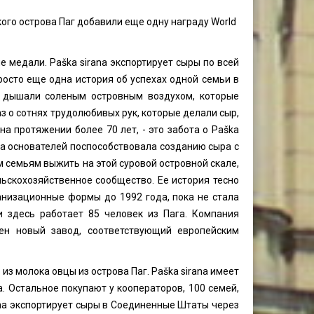
кого острова Паг добавили еще одну награду World
е медали. Paška sirana экспортирует сыры по всей
просто еще одна история об успехах одной семьи в
е дышали соленым островным воздухом, которые
аз о сотнях трудолюбивых рук, которые делали сыр,
а протяжении более 70 лет, - это забота о Paška
чта основателей поспособствовала созданию сыра с
им семьям выжить на этой суровой островной скале,
ельскохозяйственное сообщество. Ее история тесно
анизационные формы до 1992 года, пока не стала
и здесь работает 85 человек из Пага. Компания
ен новый завод, соответствующий европейским
 из молока овцы из острова Паг. Paška sirana имеет
. Остальное покупают у кооператоров, 100 семей,
ana экспортирует сыры в Соединенные Штаты через