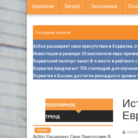
Хорватия
Загреб
Экономика
Пол
Последние новости
Action расширяет свое присутствие в Хорватии, 
Инвестиции в размере 20 миллионов евро призв
Хорватский паспорт занял 8-е место в рейтинге
Хорватия предлагает 700 стипендий для изучени
Хорватия и Босния достигли рекордного уровня 
Ис
ПОПУЛЯРНОЕ
Ев
ТРЕНД
Бизнес
Jooml
Action Расширяет Свое Присутствие В