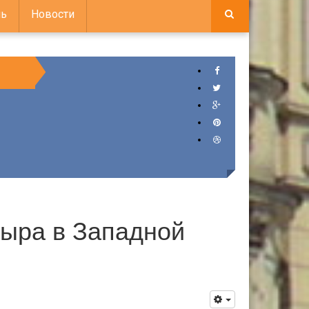
ь
Новости
сыра в Западной