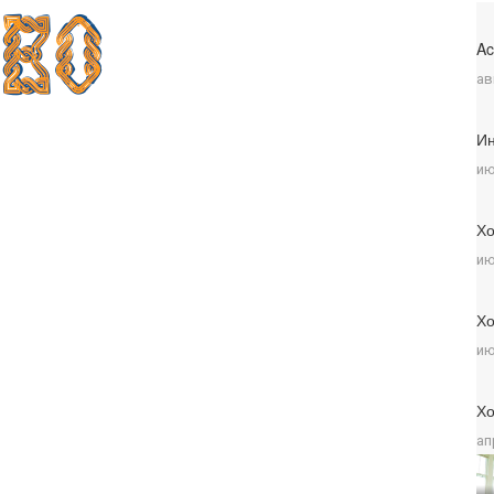
Ac
ав
Ин
ию
Хо
ию
Хо
ию
Хо
ап