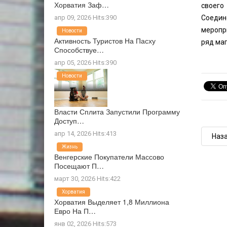
Хорватия Заф…
своего
апр 09, 2026 Hits:390
Соедин
меропр
Новости
Активность Туристов На Пасху
ряд маг
Способствуе…
апр 05, 2026 Hits:390
Новости
Власти Сплита Запустили Программу
Доступ…
апр 14, 2026 Hits:413
Наз
Жизнь
Венгерские Покупатели Массово
Посещают П…
март 30, 2026 Hits:422
Хорватия
Хорватия Выделяет 1,8 Миллиона
Евро На П…
янв 02, 2026 Hits:573