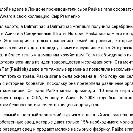
лой неделе в Лондоне производители сыра Paška sirana с хорватс
 Award в свою коллекцию. Сыр Pramenko
л золото, а Dalmatinac и Dalmatinac Premium получили серебряны
 в Азию и в Соединенные Штаты. История Paška sirana – это не 
е. Это история о целых поколениях семей островитян, которы
ись о своих стадах в холодную зиму и засушливое лето. Это расск
сь к более теплым домашним хозяйствам. То, что объединяло их н
 которая возникла из идеи товарищества и солидарности. Эта ме
 Паг (Paški sir) даже в те тяжелые времена и позволила нескольк
тет только трава. Paška sirana была основана в 1946 году как с
а с историей Хорватии, поскольку она претерпела различные орг
й компанией. Сегодня Paška sirana производит 10 видов сыра 
тирует сыры в США, Европу и Азию. В 2008 году был постро
ртам безопасности и качества пищевых продуктов.
ir - самый известный хорватский сыр, изготовленный исключительно
собственных овец, которые дают только 15% необходимого молока
е разводят овец и продают молоко на сырную фабрику. Paška sir