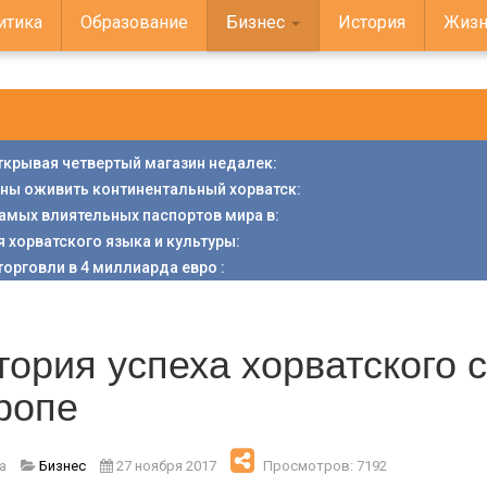
итика
Образование
Бизнес
История
Жизн
открывая четвертый магазин недалек
:
аны оживить континентальный хорватск
:
 самых влиятельных паспортов мира в
:
я хорватского языка и культуры
:
торговли в 4 миллиарда евро
:
тория успеха хорватского 
ропе
a
Бизнес
27 ноября 2017
Просмотров: 7192