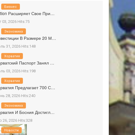
Бизнес
tion Расширяет Свое При…
г 03, 2026 Hits:75
Экономика
вестиции В Размере 20 М…
ль 31, 2026 Hits:148
Хорватия
рватский Паспорт Занял …
ль 03, 2026 Hits:198
Хорватия
рватия Предлагает 700 С…
нь 28, 2026 Hits:240
Экономика
рватия И Босния Достигл…
р 26, 2026 Hits:328
Новости