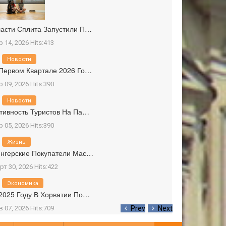
асти Сплита Запустили П…
р 14, 2026 Hits:413
Новости
Первом Квартале 2026 Го…
р 09, 2026 Hits:390
Новости
тивность Туристов На Па…
р 05, 2026 Hits:390
Жизнь
нгерские Покупатели Мас…
рт 30, 2026 Hits:422
Экономика
2025 Году В Хорватии По…
в 07, 2026 Hits:709
Prev
Next