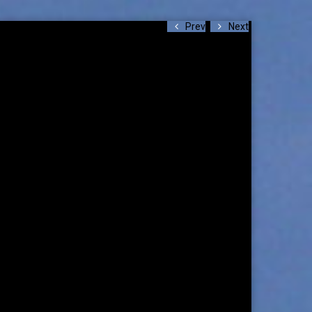
Prev
Next