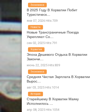
Экономика
В 2025 Году В Хорватии Побит
Туристическ…
янв 07, 2026 Hits:709
Новости
Новые Трансграничные Поезда
Укрепляют Со…
сен 02, 2025 Hits:791
Хорватия
Эпоха Дешевого Отдыха В Хорватии
Закончи…
июнь 22, 2025 Hits:839
Экономика
Средняя Чистая Зарплата В Хорватии
Вырос…
авг 03, 2025 Hits:1014
История
Старейшему В Хорватии Маяку
Исполнилось …
апр 08, 2025 Hits:1054