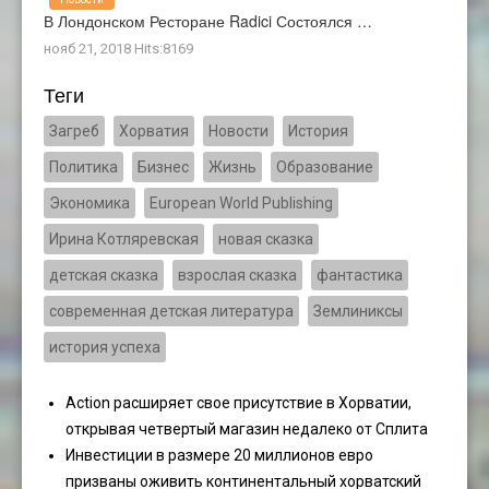
В Лондонском Ресторане Radici Состоялся …
нояб 21, 2018 Hits:8169
Теги
Загреб
Хорватия
Новости
История
Политика
Бизнес
Жизнь
Образование
Экономика
European World Publishing
Ирина Котляревская
новая сказка
детская сказка
взрослая сказка
фантастика
современная детская литература
Землиниксы
история успеха
Action расширяет свое присутствие в Хорватии,
открывая четвертый магазин недалеко от Сплита
Инвестиции в размере 20 миллионов евро
призваны оживить континентальный хорватский