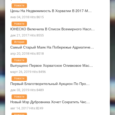
Новости
Цены На Недвижимость В Хорватии В 2017-М…
янв 04, 2018 Hits:8615
Новости
ЮНЕСКО Включила В Список Всемирного Насл…
дек 21, 2017 Hits:8555
История
Самый Старый Маяк На Побережье Адриатиче…
апр 20, 2018 Hits:8518
Новости
Выпущено Первое Хорватское Оливковое Мас…
март 26, 2019 Hits:8496
Новости
Первый Благотворительный Аукцион По Про…
дек 03, 2019 Hits:8489
Новости
Новый Мэр Дубровника Хочет Сократить Чис…
авг 14, 2017 Hits:8249
Новости