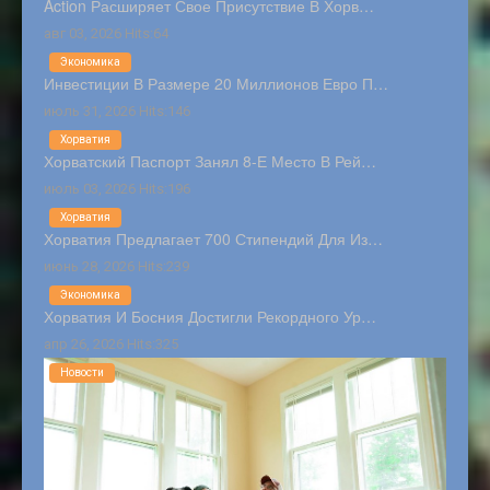
Action Расширяет Свое Присутствие В Хорв…
авг 03, 2026 Hits:64
Экономика
Инвестиции В Размере 20 Миллионов Евро П…
июль 31, 2026 Hits:146
Хорватия
Хорватский Паспорт Занял 8-Е Место В Рей…
июль 03, 2026 Hits:196
Хорватия
Хорватия Предлагает 700 Стипендий Для Из…
июнь 28, 2026 Hits:239
Экономика
Хорватия И Босния Достигли Рекордного Ур…
апр 26, 2026 Hits:325
Новости