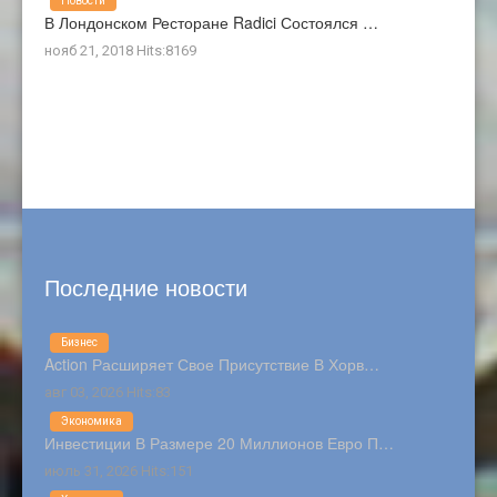
Новости
В Лондонском Ресторане Radici Состоялся …
нояб 21, 2018 Hits:8169
Последние новости
Бизнес
Action Расширяет Свое Присутствие В Хорв…
авг 03, 2026 Hits:83
Экономика
Инвестиции В Размере 20 Миллионов Евро П…
июль 31, 2026 Hits:151