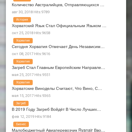
Количество Австралийцев, Отправляющихся …
авг 30, 2018 Hits:9789
История
Хорватский Язык Стал Официальным Языком …
окт 25, 2018 Hits:9658
Хорватия
Сегодня Хорватия Отмечает День Независим…
окт 08, 2017 Hits:9616
Хорватия
Загреб Стал Главным Европейским Направле…
мая 25, 2017 Hits:9551
Хорватия
Хорватские Виноделы Считают, Что Вино, С…
мая 15, 2017 Hits:9365
Загреб
В 2019 Году Загреб Войдёт В Число Лучших…
фев 12, 2019 Hits:9184
Бизнес
Малобюджетный Авиаперевозчик Ryanair Вво…