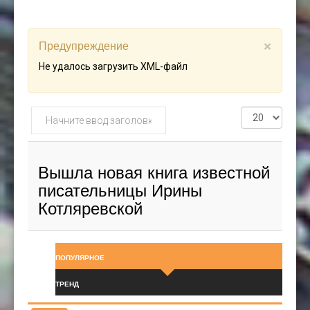
Предупреждение
×
Не удалось загрузить XML-файл
Начните
Кол-
ввод
во
заголовка
строк:
метки
Вышла новая книга известной
писательницы Ирины
Котляревской
ПОПУЛЯРНОЕ
ТРЕНД