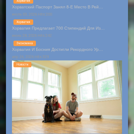
Хорватия
Хорватский Паспорт Занял 8-Е Место В Рей…
июль 03, 2026 Hits:200
Хорватия
Хорватия Предлагает 700 Стипендий Для Из…
июнь 28, 2026 Hits:242
Экономика
Хорватия И Босния Достигли Рекордного Ур…
апр 26, 2026 Hits:329
Новости