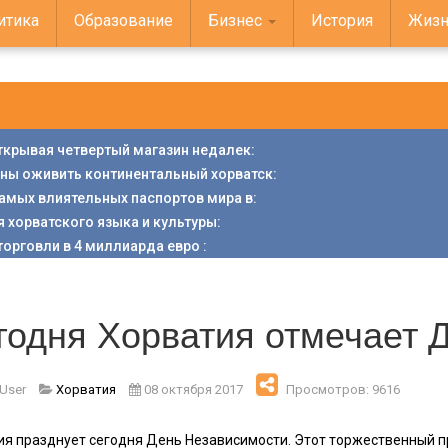
итика
Образование
Бизнес
История
Жизн
открывая четвертый магазин недалек
:
аны оживить континентальный хорватск
:
 самых влиятельных паспортов мира в
:
я хорватского языка и культуры
:
торговли в 4 миллиарда евро
:
годня Хорватия отмечает 
 User
Хорватия
08 октября 2017
Просмотров: 9616
ия празднует сегодня День Независимости. Этот торжественный 