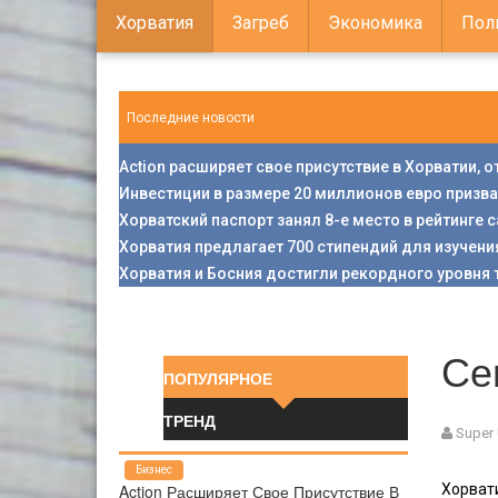
Хорватия
Загреб
Экономика
Пол
Последние новости
Action расширяет свое присутствие в Хорватии, 
Инвестиции в размере 20 миллионов евро призв
Хорватский паспорт занял 8-е место в рейтинге
Хорватия предлагает 700 стипендий для изучени
Хорватия и Босния достигли рекордного уровня 
Се
ПОПУЛЯРНОЕ
ТРЕНД
Super
Бизнес
Action Расширяет Свое Присутствие В
Хорват