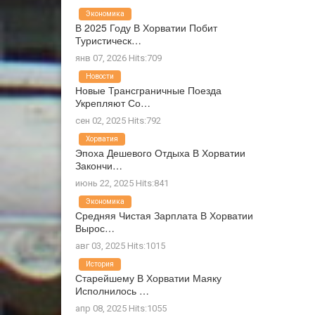
Экономика
В 2025 Году В Хорватии Побит
Туристическ…
янв 07, 2026 Hits:709
Новости
Новые Трансграничные Поезда
Укрепляют Со…
сен 02, 2025 Hits:792
Хорватия
Эпоха Дешевого Отдыха В Хорватии
Закончи…
июнь 22, 2025 Hits:841
Экономика
Средняя Чистая Зарплата В Хорватии
Вырос…
авг 03, 2025 Hits:1015
История
Старейшему В Хорватии Маяку
Исполнилось …
апр 08, 2025 Hits:1055