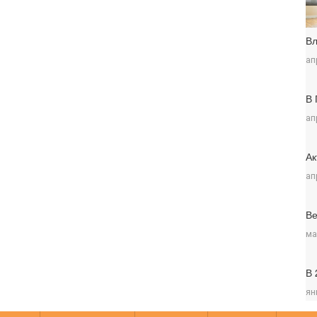
Вл
ап
В 
ап
Ак
ап
Ве
ма
В 
ян