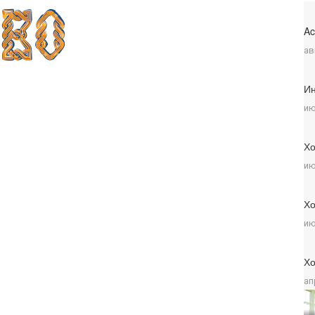
Ac
ав
Ин
ию
Хо
ию
Хо
ию
Хо
ап