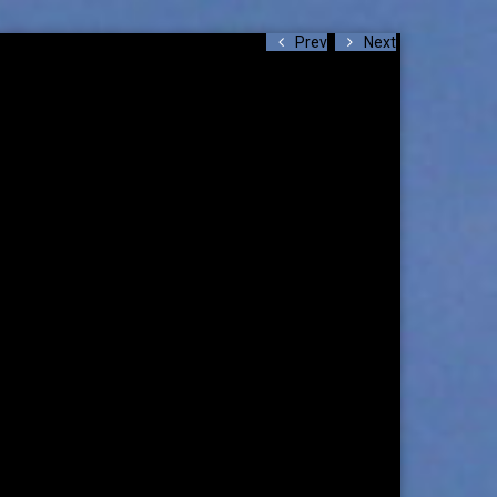
Prev
Next