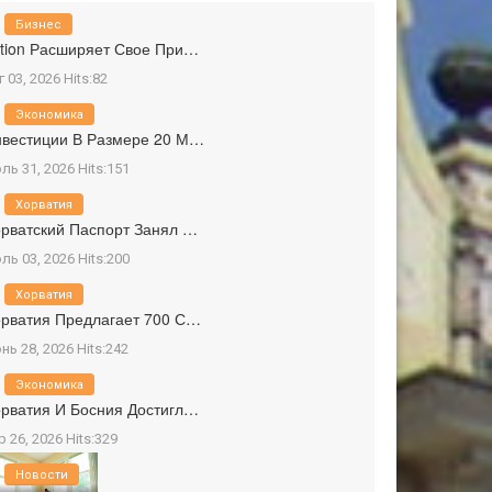
Бизнес
tion Расширяет Свое При…
г 03, 2026 Hits:82
Экономика
вестиции В Размере 20 М…
ль 31, 2026 Hits:151
Хорватия
рватский Паспорт Занял …
ль 03, 2026 Hits:200
Хорватия
рватия Предлагает 700 С…
нь 28, 2026 Hits:242
Экономика
рватия И Босния Достигл…
р 26, 2026 Hits:329
Новости