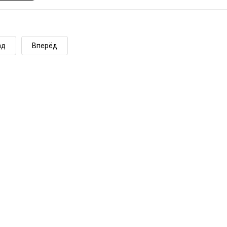
ад
Вперёд