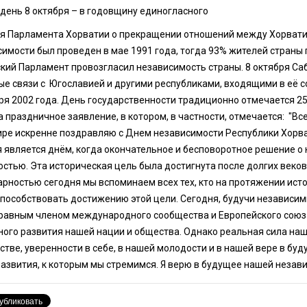
день 8 октября – в годовщину единогласного
я Парламента Хорватии о прекращении отношений между Хорватие
симости был проведен в мае 1991 года, тогда 93% жителей страны
кий Парламент провозгласил независимость страны. 8 октября Са
ые связи с Югославией и другими республиками, входящими в её 
бря 2002 года. День государственности традиционно отмечается 2
 праздничное заявление, в котором, в частности, отмечается: "Вс
ире искренне поздравляю с Днем независимости Республики Хорва
я является днём, когда окончательное и бесповоротное решение о
стью. Эта историческая цель была достигнута после долгих веков
рностью сегодня мы вспоминаем всех тех, кто на протяжении исто
способствовать достижению этой цели. Сегодня, будучи независим
равным членом международного сообщества и Европейского союза
ого развития нашей нации и общества. Однако реальная сила наше
тве, уверенности в себе, в нашей молодости и в нашей вере в буд
азвития, к которым мы стремимся. Я верю в будущее нашей незави