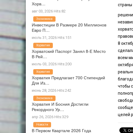
Хорв…
страны 
авг 03, 2026 Hits:82
решени
Экономика
незави
Инвестиции В Размере 20 Миллионов
хорватс
Евро П…
правов
июль 31, 2026 Hits:151
8 октя
Хорватия
Хорватский Паспорт Занял 8-Е Место
сделала
В Рей…
всем м
июль 03, 2026 Hits:200
октябр
реально
Хорватия
Хорватия Предлагает 700 Стипендий
благода
Для Из…
чтобы 
июнь 28, 2026 Hits:242
полноп
Экономика
свободн
Хорватия И Босния Достигли
сообщес
Рекордного Ур…
целей р
апр 26, 2026 Hits:329
Новости
В Первом Квартале 2026 Года