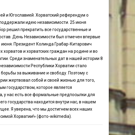
й и Югославией. Хорватский референдум о
 поддержали идею независимости. 25 июня
бор решил прекратить все государственные и
состав. День Независимости был отмечен впервые
5 июня. Президент Колинда Грабар-Китарович
ех хорватов и хорватских граждан на родине и во
тии. Среди знаменательных дат в нашей истории 8
 независимости Республики Хорватии стало
 борьбы за выживание и свободу. Поэтому с
рии жертвовал собой и своей жизнью для того,
ым государством, которое является
, у нас есть все формальные предпосылки для
го государства находится внутри нас, в нашем
ущее. Я уверена, что мы достигнем всех наших
симой Хорватии!» (фото-wikimedia).