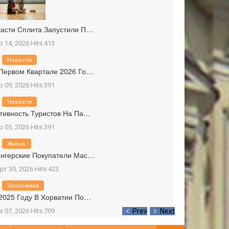
асти Сплита Запустили П…
р 14, 2026 Hits:413
Новости
Первом Квартале 2026 Го…
р 09, 2026 Hits:391
Новости
тивность Туристов На Па…
р 05, 2026 Hits:391
Жизнь
нгерские Покупатели Мас…
рт 30, 2026 Hits:423
Экономика
2025 Году В Хорватии По…
в 07, 2026 Hits:709
Prev
Next