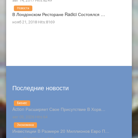
авг 14, 2017 Hits:8249
Новости
В Лондонском Ресторане Radici Состоялся …
нояб 21, 2018 Hits:8169
Последние новости
Бизнес
Action Расширяет Свое Присутствие В Хорв…
авг 03, 2026 Hits:64
Экономика
Инвестиции В Размере 20 Миллионов Евро П…