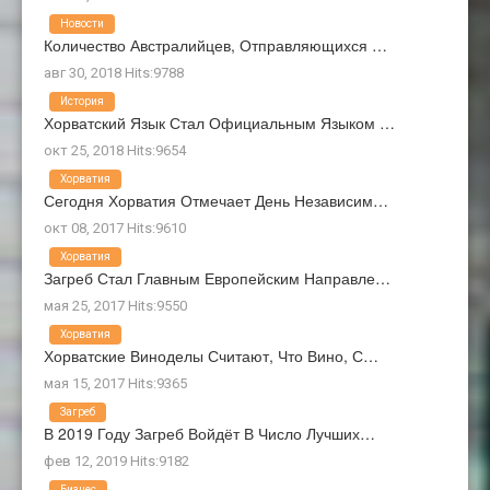
Новости
Количество Австралийцев, Отправляющихся …
авг 30, 2018 Hits:9788
История
Хорватский Язык Стал Официальным Языком …
окт 25, 2018 Hits:9654
Хорватия
Сегодня Хорватия Отмечает День Независим…
окт 08, 2017 Hits:9610
Хорватия
Загреб Стал Главным Европейским Направле…
мая 25, 2017 Hits:9550
Хорватия
Хорватские Виноделы Считают, Что Вино, С…
мая 15, 2017 Hits:9365
Загреб
В 2019 Году Загреб Войдёт В Число Лучших…
фев 12, 2019 Hits:9182
Бизнес