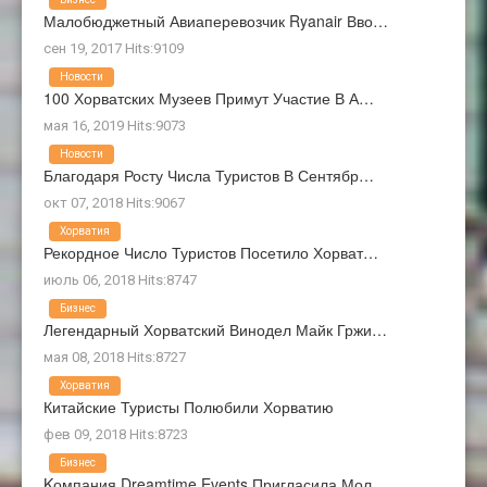
Малобюджетный Авиаперевозчик Ryanair Вво…
сен 19, 2017 Hits:9109
Новости
100 Хорватских Музеев Примут Участие В А…
мая 16, 2019 Hits:9073
Новости
Благодаря Росту Числа Туристов В Сентябр…
окт 07, 2018 Hits:9067
Хорватия
Рекордное Число Туристов Посетило Хорват…
июль 06, 2018 Hits:8747
Бизнес
Легендарный Хорватский Винодел Майк Гржи…
мая 08, 2018 Hits:8727
Хорватия
Китайские Туристы Полюбили Хорватию
фев 09, 2018 Hits:8723
Бизнес
Kомпания Dreamtime Events Пригласила Мол…