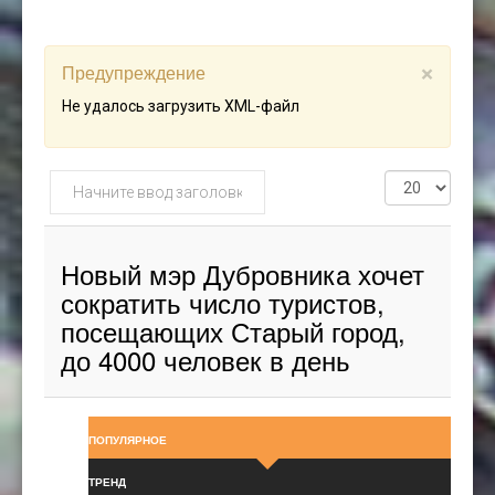
Предупреждение
×
Не удалось загрузить XML-файл
Начните
Кол-
ввод
во
заголовка
строк:
метки
Новый мэр Дубровника хочет
сократить число туристов,
посещающих Старый город,
до 4000 человек в день
ПОПУЛЯРНОЕ
ТРЕНД