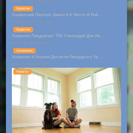
июль 31, 2026 Hits:146
Хорватия
Хорватский Паспорт Занял 8-Е Место В Рей…
июль 03, 2026 Hits:196
Хорватия
Хорватия Предлагает 700 Стипендий Для Из…
июнь 28, 2026 Hits:239
Экономика
Хорватия И Босния Достигли Рекордного Ур…
апр 26, 2026 Hits:325
Новости