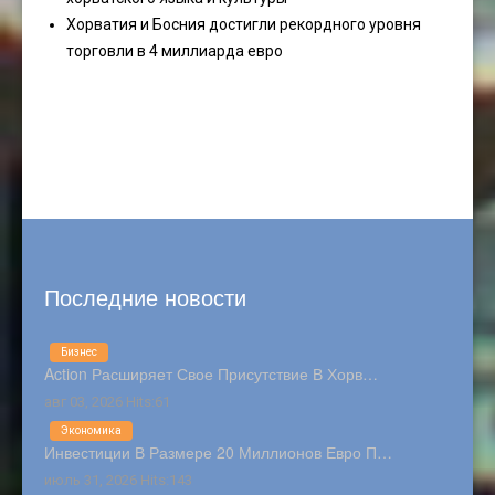
Хорватия и Босния достигли рекордного уровня
торговли в 4 миллиарда евро
Последние новости
Бизнес
Action Расширяет Свое Присутствие В Хорв…
авг 03, 2026 Hits:61
Экономика
Инвестиции В Размере 20 Миллионов Евро П…
июль 31, 2026 Hits:143