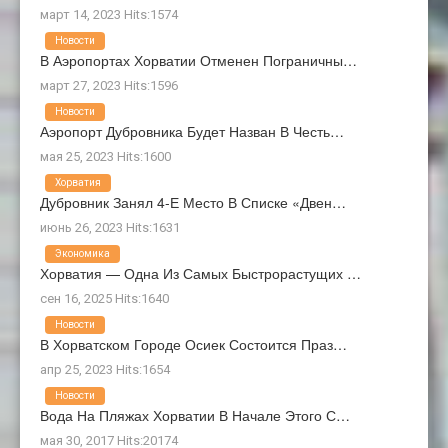
март 14, 2023 Hits:1574
Новости
В Аэропортах Хорватии Отменен Пограничны…
март 27, 2023 Hits:1596
Новости
Аэропорт Дубровника Будет Назван В Честь…
мая 25, 2023 Hits:1600
Хорватия
Дубровник Занял 4-Е Место В Списке «Двен…
июнь 26, 2023 Hits:1631
Экономика
Хорватия — Одна Из Самых Быстрорастущих …
сен 16, 2025 Hits:1640
Новости
В Хорватском Городе Осиек Состоится Праз…
апр 25, 2023 Hits:1654
Новости
Вода На Пляжах Хорватии В Начале Этого С…
мая 30, 2017 Hits:20174