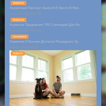
Хорватия
Хорватский Паспорт Занял 8-Е Место В Рей…
июль 03, 2026 Hits:190
Хорватия
Хорватия Предлагает 700 Стипендий Для Из…
июнь 28, 2026 Hits:236
Экономика
Хорватия И Босния Достигли Рекордного Ур…
апр 26, 2026 Hits:325
Новости