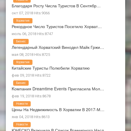
Благодаря Росту Числа Туристов В Сентябр…
окт 07, 2018 Hits:9066
Хорватия
Рекордное Число Туристов Посетило Хорват…
июль 06, 2018 Hits:8747
Бизнес
Легендарный Хорватский Винодел Майк Гржи…
мая 08, 2018 Hits:8725
Хорватия
Китайские Туристы Полюбили Хорватию
фев 09, 2018 Hits:8722
Бизнес
Kомпания Dreamtime Events Пригласила Мол…
фев 19, 2018 Hits:8678
Новости
Цены На Недвижимость В Хорватии В 2017-М…
янв 04, 2018 Hits:8613
Новости
ЮНЕСКО Включила В Список Всемирного Насл…