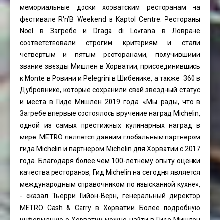
мемориальные доски хорватским ресторанам на
фестивале R'n’B Weekend в Kaptol Centre. Рестораны
Noel в Загребе и Draga di Lovrana в Ловране
соответствовали строгим критериям и стали
четвертым и пятым ресторанами, получившими
звание звезды Мишлен в Хорватии, присоединившись
к Monte в Ровини и Pelegrini в Шибенике, а также 360 в
Дубровнике, которые сохранили свой звездный статус
и места в Гиде Мишлен 2019 года. «Мы рады, что в
Загребе впервые состоялось вручение наград Michelin,
одной из самых престижных кулинарных наград в
мире. METRO является давним глобальным партнером
гида Michelin и партнером Michelin для Хорватии с 2017
года. Благодаря более чем 100-летнему опыту оценки
качества ресторанов, Гид Michelin на сегодня является
международным справочником по изысканной кухне»,
- сказал Тьерри Гийон-Верн, генеральный директор
METRO Cash & Carry в Хорватии. Более подробную
информацию о Хорватии можно найти в Гиде Мишлен