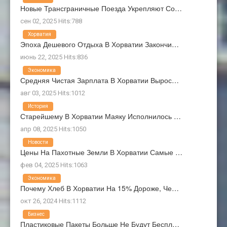
Новые Трансграничные Поезда Укрепляют Со…
сен 02, 2025 Hits:788
Хорватия
Эпоха Дешевого Отдыха В Хорватии Закончи…
июнь 22, 2025 Hits:836
Экономика
Средняя Чистая Зарплата В Хорватии Вырос…
авг 03, 2025 Hits:1012
История
Старейшему В Хорватии Маяку Исполнилось …
апр 08, 2025 Hits:1050
Новости
Цены На Пахотные Земли В Хорватии Самые …
фев 04, 2025 Hits:1063
Экономика
Почему Хлеб В Хорватии На 15% Дороже, Че…
окт 26, 2024 Hits:1112
Бизнес
Пластиковые Пакеты Больше Не Будут Беспл…