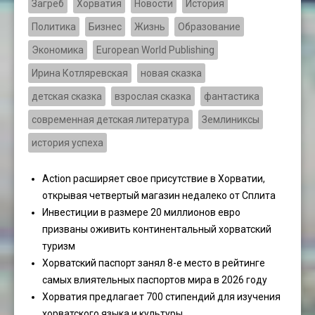
Загреб
Хорватия
Новости
История
Политика
Бизнес
Жизнь
Образование
Экономика
European World Publishing
Ирина Котляревская
новая сказка
детская сказка
взрослая сказка
фантастика
современная детская литература
Землиниксы
история успеха
Action расширяет свое присутствие в Хорватии,
открывая четвертый магазин недалеко от Сплита
Инвестиции в размере 20 миллионов евро
призваны оживить континентальный хорватский
туризм
Хорватский паспорт занял 8-е место в рейтинге
самых влиятельных паспортов мира в 2026 году
Хорватия предлагает 700 стипендий для изучения
хорватского языка и культуры