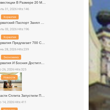
вестиции В Размере 20 М…
ль 31, 2026 Hits:146
Хорватия
рватский Паспорт Занял …
ль 03, 2026 Hits:196
Хорватия
рватия Предлагает 700 С…
нь 28, 2026 Hits:239
Экономика
рватия И Босния Достигл…
р 26, 2026 Hits:325
Новости
асти Сплита Запустили П…
р 14, 2026 Hits:411