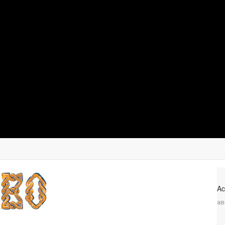
Ac
ав