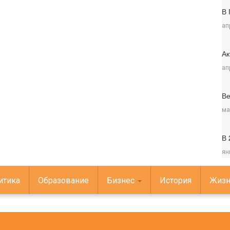
В 
ап
Ак
ап
Ве
ма
В 
ян
итика
Образование
Бизнес
История
Жизн