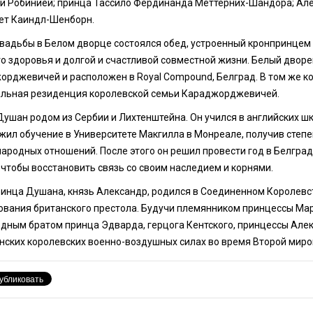
ой Робинией; принца Тассило Фердинанда Меттерних-Шандора; Але
ет Каиндл-Шенборн.
свадьбы в Белом дворце состоялся обед, устроенный кронпринце
го здоровья и долгой и счастливой совместной жизни. Белый двор
орджевичей и расположен в Royal Compound, Белград. В том же к
льная резиденция королевской семьи Караджорджевичей.
ушан родом из Сербии и Лихтенштейна. Он учился в английских шк
ил обучение в Университете Макгилла в Монреале, получив степен
родных отношений. После этого он решил провести год в Белграде
 чтобы восстановить связь со своим наследием и корнями.
ринца Душана, князь Александр, родился в Соединенном Королевст
ования британского престола. Будучи племянником принцессы Мари
дным братом принца Эдварда, герцога Кентского, принцессы Алек
нских королевских военно-воздушных силах во время Второй мирово