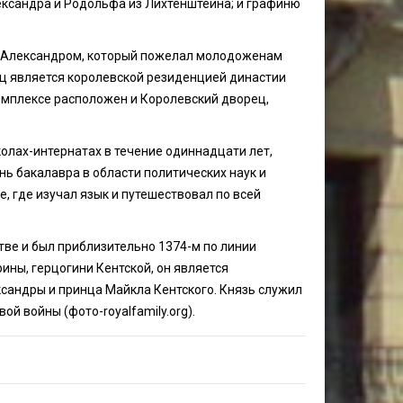
ксандра и Родольфа из Лихтенштейна; и графиню
м Александром, который пожелал молодоженам
ец является королевской резиденцией династии
омплексе расположен и Королевский дворец,
олах-интернатах в течение одиннадцати лет,
ь бакалавра в области политических наук и
, где изучал язык и путешествовал по всей
ве и был приблизительно 1374-м по линии
ны, герцогини Кентской, он является
сандры и принца Майкла Кентского. Князь служил
й войны (фото-royalfamily.org).