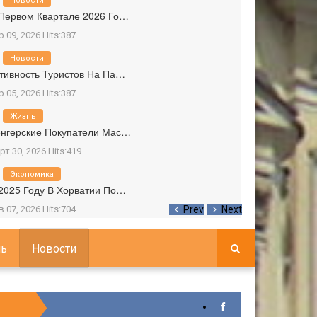
Новости
Первом Квартале 2026 Го…
р 09, 2026 Hits:387
Новости
тивность Туристов На Па…
р 05, 2026 Hits:387
Жизнь
нгерские Покупатели Мас…
рт 30, 2026 Hits:419
Экономика
2025 Году В Хорватии По…
в 07, 2026 Hits:704
Prev
Next
ь
Новости