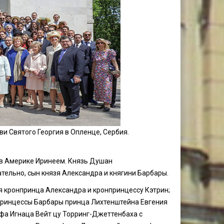
ви Святого Георгия в Опленце, Сербия.
 в Америке Иринеем. Князь Душан
ательно, сын князя Александра и княгини Барбары.
я кронпринца Александра и кронпринцессу Кэтрин;
принцессы Барбары принца Лихтенштейна Евгения
афа Игнаца Вейт цу Торринг-Джеттенбаха с