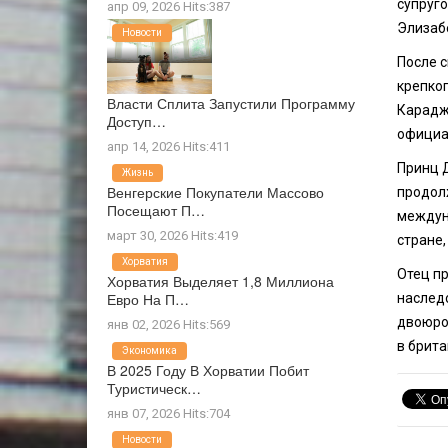
супруг
апр 09, 2026 Hits:387
Элизаб
Новости
После 
крепко
Власти Сплита Запустили Программу
Карадж
Доступ…
официа
апр 14, 2026 Hits:411
Принц Д
Жизнь
Венгерские Покупатели Массово
продолж
Посещают П…
междуна
март 30, 2026 Hits:419
стране,
Хорватия
Отец п
Хорватия Выделяет 1,8 Миллиона
Евро На П…
наслед
двоюро
янв 02, 2026 Hits:569
в брита
Экономика
В 2025 Году В Хорватии Побит
Туристическ…
янв 07, 2026 Hits:704
Новости