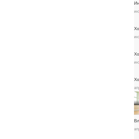
Ин
ию
Хо
ию
Хо
ию
Хо
ап
Вл
ап