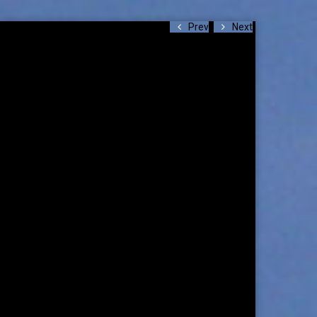
Prev
Next