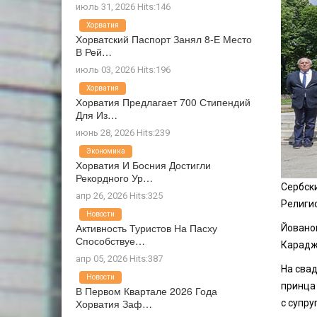
июль 31, 2026 Hits:146
Хорватия
Хорватский Паспорт Занял 8-Е Место
В Рей…
июль 03, 2026 Hits:196
Хорватия
Хорватия Предлагает 700 Стипендий
Для Из…
июнь 28, 2026 Hits:239
Экономика
Хорватия И Босния Достигли
Рекордного Ур…
Сербски
апр 26, 2026 Hits:325
Религи
Новости
Активность Туристов На Пасху
Йовано
Способствуе…
Караджо
апр 05, 2026 Hits:387
На сва
Новости
принца
В Первом Квартале 2026 Года
Хорватия Заф…
с супру