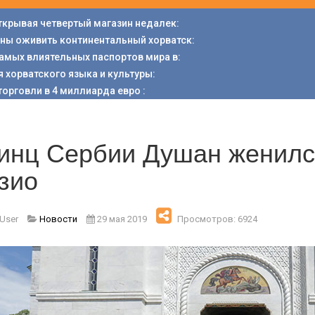
открывая четвертый магазин недалек
:
аны оживить континентальный хорватск
:
 самых влиятельных паспортов мира в
:
я хорватского языка и культуры
:
торговли в 4 миллиарда евро
:
инц Сербии Душан женилс
зио
 User
Новости
29 мая 2019
Просмотров: 6924