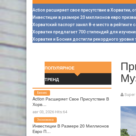
Action расширяет свое присутствие в Хорватии, 
Инвестиции в размере 20 миллионов евро призв
Хорватский паспорт занял 8-е место в рейтинге
Хорватия предлагает 700 стипендий для изучени
Хорватия и Босния достигли рекордного уровня 
Пр
ПОПУЛЯРНОЕ
Му
ТРЕНД
Бизнес
Super
Action Расширяет Свое Присутствие В
Хорв…
авг 03, 2026 Hits:64
Экономика
Инвестиции В Размере 20 Миллионов
Евро П…