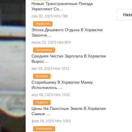
Новые Трансграничные Поезда
Укрепляют Со…
Наз
сен 02, 2025 Hits:788
Хорватия
Эпоха Дешевого Отдыха В Хорватии
Закончи…
июнь 22, 2025 Hits:839
Экономика
Средняя Чистая Зарплата В Хорватии
Вырос…
авг 03, 2025 Hits:1012
История
Старейшему В Хорватии Маяку
Исполнилось …
апр 08, 2025 Hits:1052
Новости
Цены На Пахотные Земли В Хорватии
Самые …
фев 04, 2025 Hits:1065
Экономика