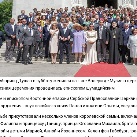
й принц Душан в субботу женился на г-же Валери де Музио в церк
озная церемония проводилась епископом шумадийским
м и епископом Восточной епархии Сербской Православной Церкви
рджевич - внук покойного князя Павла и княгини Ольги и, следов
дьбе присутствовали несколько членов королевской семьи, включа
 Филиппа и принцессу Даницу; принца Югославии Михаила; брата 
гой и детьми Марией, Анной и Йоханнесом; Хелен фон Габсбург; гр