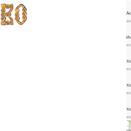
Ac
ав
Ин
ию
Хо
ию
Хо
ию
Хо
ап