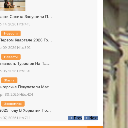
асти Сплита Запустили П…
р 14, 2026 Hits:413
Новости
Первом Квартале 2026 Го…
р 09, 2026 Hits:392
Новости
тивность Туристов На Па…
р 05, 2026 Hits:391
Жизнь
нгерские Покупатели Мас…
рт 30, 2026 Hits:424
Экономика
2025 Году В Хорватии По…
в 07, 2026 Hits:711
Prev
Next