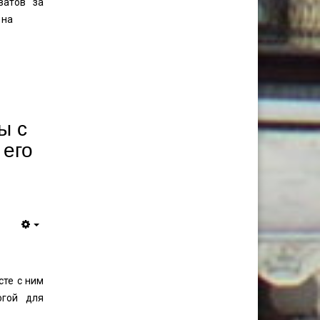
ватов за
 на
ы с
 его
сте с ним
огой для