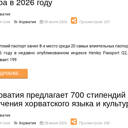
ра в 2026 году
ватия
r User
Хорватия
03 июля 2026
Просмотров: 201
тский паспорт занял 8-е место среди 20 самых влиятельных паспо
6 году в недавно опубликованном индексе Henley Passport Q2,
вает 199
ДРОБНЕЕ...
рватия предлагает 700 стипендий
учения хорватского языка и культ
ватия
r User
Хорватия
28 июня 2026
Просмотров: 242