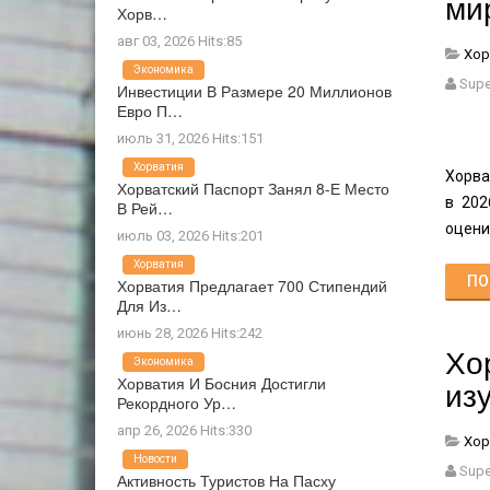
ми
Хорв…
авг 03, 2026 Hits:85
Хор
Экономика
Supe
Инвестиции В Размере 20 Миллионов
Евро П…
июль 31, 2026 Hits:151
Хорватия
Хорва
Хорватский Паспорт Занял 8-Е Место
в 202
В Рей…
оцени
июль 03, 2026 Hits:201
Хорватия
ПО
Хорватия Предлагает 700 Стипендий
Для Из…
июнь 28, 2026 Hits:242
Хо
Экономика
Хорватия И Босния Достигли
из
Рекордного Ур…
апр 26, 2026 Hits:330
Хор
Новости
Supe
Активность Туристов На Пасху