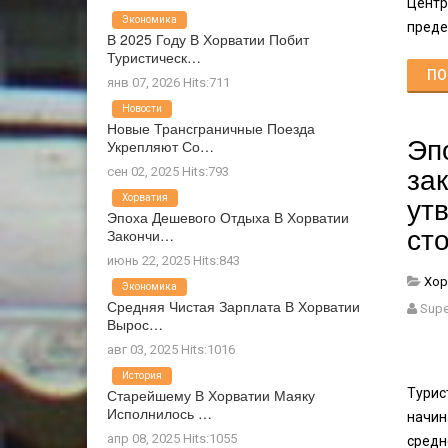
Центр
Экономика
преде
В 2025 Году В Хорватии Побит
Туристическ…
ПО
янв 07, 2026 Hits:711
Новости
Новые Трансграничные Поезда
Эп
Укрепляют Со…
за
сен 02, 2025 Hits:793
ут
Хорватия
Эпоха Дешевого Отдыха В Хорватии
ст
Закончи…
июнь 22, 2025 Hits:843
Хор
Экономика
Средняя Чистая Зарплата В Хорватии
Supe
Вырос…
авг 03, 2025 Hits:1016
История
Старейшему В Хорватии Маяку
Турис
Исполнилось …
начи
апр 08, 2025 Hits:1055
средн