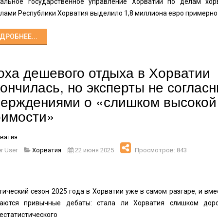
альное государственное управление Хорватии по делам хор
лами Республики Хорватия выделило 1,8 миллиона евро примерно
ДРОБНЕЕ...
оха дешевого отдыха в Хорватии
кончилась, но эксперты не согласн
верждениями о «слишком высокой
оимости»
ватия
r User
Хорватия
22 июня 2025
Просмотров: 843
тический сезон 2025 года в Хорватии уже в самом разгаре, и вме
наются привычные дебаты: стала ли Хорватия слишком дор
естатистического