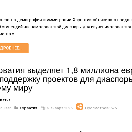
терство демографии и иммиграции Хорватии объявило о предос
0 стипендий членам хорватской диаспоры для изучения хорватског
мства с
ДРОБНЕЕ...
рватия выделяет 1,8 миллиона ев
 поддержку проектов для диаспор
ему миру
ватия
r User
Хорватия
02 января 2026
Просмотров: 575