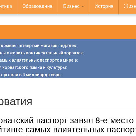
итика
Образование
Бизнес
История
Жизн
открывая четвертый магазин недалек
:
аны оживить континентальный хорватск
:
 самых влиятельных паспортов мира в
:
я хорватского языка и культуры
:
торговли в 4 миллиарда евро
:
рватия
рватский паспорт занял 8-е место
йтинге самых влиятельных паспор