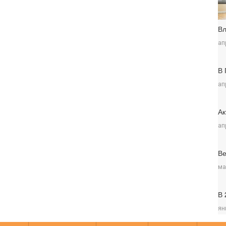
Вл
ап
В 
ап
Ак
ап
Ве
ма
В 
ян