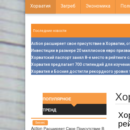
Хорватия
Загреб
Экономика
Пол
Последние новости
Action расширяет свое присутствие в Хорватии, 
Инвестиции в размере 20 миллионов евро призв
Хорватский паспорт занял 8-е место в рейтинге
Хорватия предлагает 700 стипендий для изучени
Хорватия и Босния достигли рекордного уровня 
Хо
ПОПУЛЯРНОЕ
ТРЕНД
Хо
ре
Бизнес
Action Расширяет Свое Присутствие В