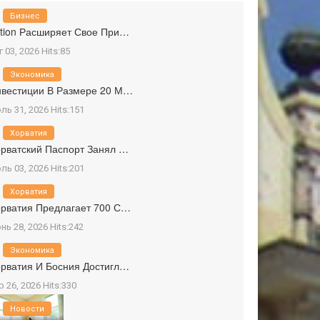
Бизнес
tion Расширяет Свое При…
г 03, 2026 Hits:85
Экономика
вестиции В Размере 20 М…
ль 31, 2026 Hits:151
Хорватия
рватский Паспорт Занял …
ль 03, 2026 Hits:201
Хорватия
рватия Предлагает 700 С…
нь 28, 2026 Hits:242
Экономика
рватия И Босния Достигл…
р 26, 2026 Hits:330
Новости