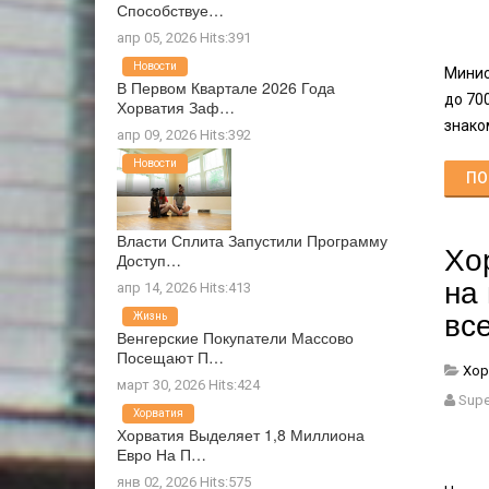
Способствуе…
апр 05, 2026 Hits:391
Новости
Минис
В Первом Квартале 2026 Года
до 70
Хорватия Заф…
знако
апр 09, 2026 Hits:392
Новости
ПО
Власти Сплита Запустили Программу
Хо
Доступ…
на
апр 14, 2026 Hits:413
вс
Жизнь
Венгерские Покупатели Массово
Посещают П…
Хор
март 30, 2026 Hits:424
Supe
Хорватия
Хорватия Выделяет 1,8 Миллиона
Евро На П…
янв 02, 2026 Hits:575