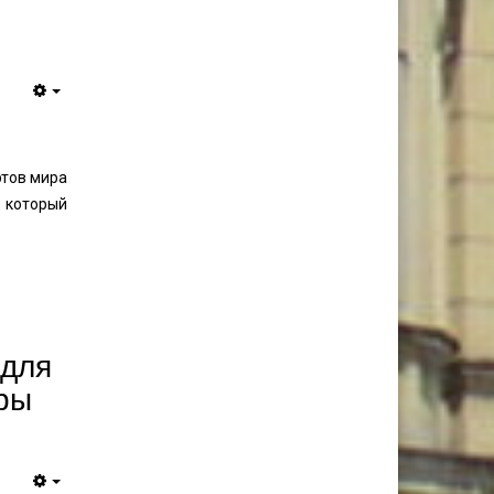
ртов мира
 который
 для
уры