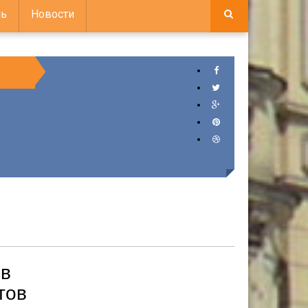
ь
Новости
 в
тов