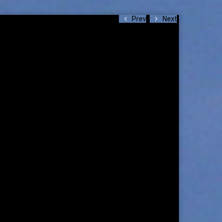
Prev
Next