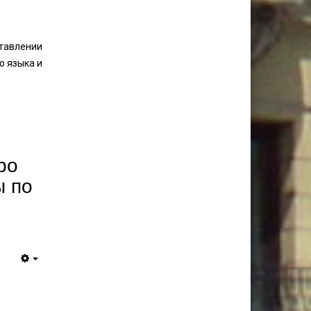
тавлении
о языка и
ро
ы по