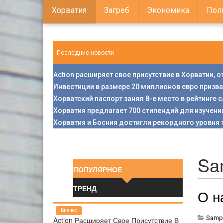
Хорватия
Загреб
Экономика
Пол
Последние новости
Action расширяет свое присутствие в Хорватии, 
Инвестиции в размере 20 миллионов евро призв
Хорватский паспорт занял 8-е место в рейтинге
Хорватия предлагает 700 стипендий для изучени
Хорватия и Босния достигли рекордного уровня 
Sam
ПОПУЛЯРНОЕ
ТРЕНД
О н
Бизнес
Sampl
Action Расширяет Свое Присутствие В