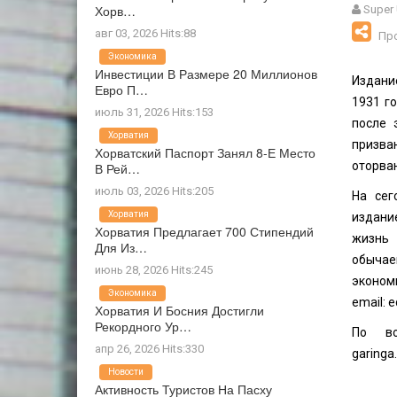
Хорв…
Super
авг 03, 2026 Hits:88
Пр
Экономика
Инвестиции В Размере 20 Миллионов
Издани
Евро П…
1931 г
июль 31, 2026 Hits:153
после 
Хорватия
призва
Хорватский Паспорт Занял 8-Е Место
оторва
В Рей…
июль 03, 2026 Hits:205
На сег
Хорватия
издани
Хорватия Предлагает 700 Стипендий
жизнь 
Для Из…
обычае
июнь 28, 2026 Hits:245
экон
Экономика
email:
e
Хорватия И Босния Достигли
Рекордного Ур…
По во
апр 26, 2026 Hits:330
garinga
Новости
Активность Туристов На Пасху