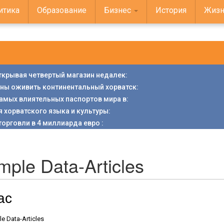
итика
Образование
Бизнес
История
Жизн
открывая четвертый магазин недалек
:
аны оживить континентальный хорватск
:
 самых влиятельных паспортов мира в
:
я хорватского языка и культуры
:
торговли в 4 миллиарда евро
:
ple Data-Articles
ас
e Data-Articles