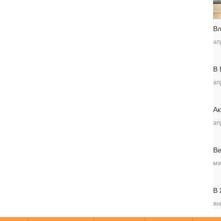
Вл
ап
В 
ап
Ак
ап
Ве
ма
В 
ян