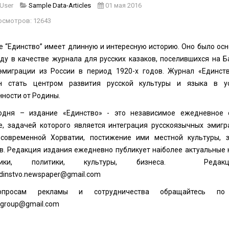
 User
Sample Data-Articles
01 мая 2016
осмотров: 12643
е “Единство” имеет длинную и интересную историю. Оно было осн
оду в качестве журнала для русских казаков, поселившихся на Б
эмиграции из России в период 1920-х годов. Журнал «Единст
н стать центром развития русской культуры и языка в у
нности от Родины.
одня – издание «Единство» - это независимое ежедневное 
е, задачей которого является интеграция русскоязычных эмигр
современной Хорватии, постижение ими местной культуры, з
в. Редакция издания ежедневно публикует наіболее актуальные 
омики, политики, культуры, бизнеса. Редакци
dinstvo.newspaper@gmail.com
просам рекламы и сотрудничества обращайтесь по 
.group@gmail.com