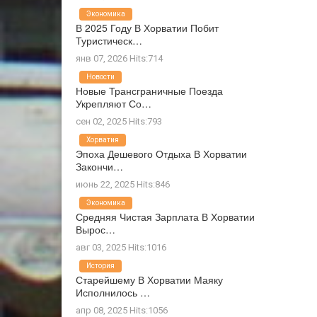
Экономика
В 2025 Году В Хорватии Побит
Туристическ…
янв 07, 2026 Hits:714
Новости
Новые Трансграничные Поезда
Укрепляют Со…
сен 02, 2025 Hits:793
Хорватия
Эпоха Дешевого Отдыха В Хорватии
Закончи…
июнь 22, 2025 Hits:846
Экономика
Средняя Чистая Зарплата В Хорватии
Вырос…
авг 03, 2025 Hits:1016
История
Старейшему В Хорватии Маяку
Исполнилось …
апр 08, 2025 Hits:1056