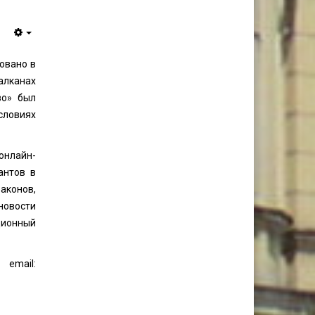
овано в
алканах
во» был
словиях
онлайн-
антов в
аконов,
новости
онный
email: