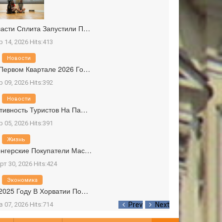
асти Сплита Запустили П…
р 14, 2026 Hits:413
Новости
Первом Квартале 2026 Го…
р 09, 2026 Hits:392
Новости
тивность Туристов На Па…
р 05, 2026 Hits:391
Жизнь
нгерские Покупатели Мас…
рт 30, 2026 Hits:424
Экономика
2025 Году В Хорватии По…
в 07, 2026 Hits:714
Prev
Next