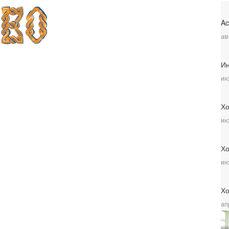
Ac
ав
Ин
ию
Хо
ию
Хо
ию
Хо
ап