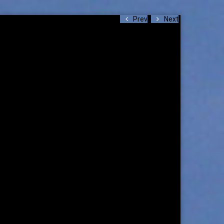
Prev
Next