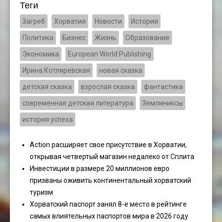
Теги
Загреб
Хорватия
Новости
История
Политика
Бизнес
Жизнь
Образование
Экономика
European World Publishing
Ирина Котляревская
новая сказка
детская сказка
взрослая сказка
фантастика
современная детская литература
Землиниксы
история успеха
Action расширяет свое присутствие в Хорватии,
открывая четвертый магазин недалеко от Сплита
Инвестиции в размере 20 миллионов евро
призваны оживить континентальный хорватский
туризм
Хорватский паспорт занял 8-е место в рейтинге
самых влиятельных паспортов мира в 2026 году