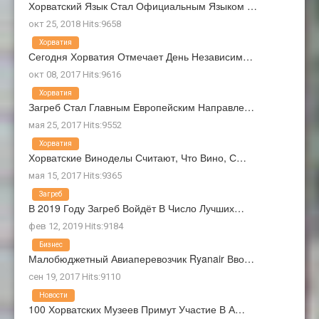
Хорватский Язык Стал Официальным Языком …
окт 25, 2018 Hits:9658
Хорватия
Сегодня Хорватия Отмечает День Независим…
окт 08, 2017 Hits:9616
Хорватия
Загреб Стал Главным Европейским Направле…
мая 25, 2017 Hits:9552
Хорватия
Хорватские Виноделы Считают, Что Вино, С…
мая 15, 2017 Hits:9365
Загреб
В 2019 Году Загреб Войдёт В Число Лучших…
фев 12, 2019 Hits:9184
Бизнес
Малобюджетный Авиаперевозчик Ryanair Вво…
сен 19, 2017 Hits:9110
Новости
100 Хорватских Музеев Примут Участие В А…