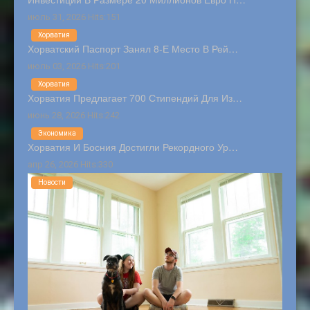
июль 31, 2026 Hits:151
Хорватия
Хорватский Паспорт Занял 8-Е Место В Рей…
июль 03, 2026 Hits:201
Хорватия
Хорватия Предлагает 700 Стипендий Для Из…
июнь 28, 2026 Hits:242
Экономика
Хорватия И Босния Достигли Рекордного Ур…
апр 26, 2026 Hits:330
Новости