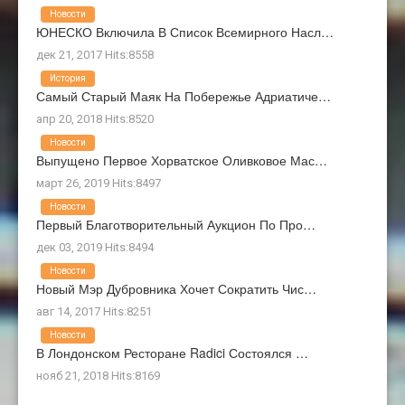
Новости
ЮНЕСКО Включила В Список Всемирного Насл…
дек 21, 2017 Hits:8558
История
Самый Старый Маяк На Побережье Адриатиче…
апр 20, 2018 Hits:8520
Новости
Выпущено Первое Хорватское Оливковое Мас…
март 26, 2019 Hits:8497
Новости
Первый Благотворительный Аукцион По Про…
дек 03, 2019 Hits:8494
Новости
Новый Мэр Дубровника Хочет Сократить Чис…
авг 14, 2017 Hits:8251
Новости
В Лондонском Ресторане Radici Состоялся …
нояб 21, 2018 Hits:8169