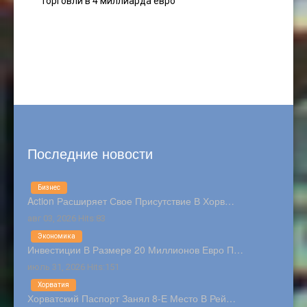
торговли в 4 миллиарда евро
Последние новости
Бизнес
Action Расширяет Свое Присутствие В Хорв…
авг 03, 2026 Hits:83
Экономика
Инвестиции В Размере 20 Миллионов Евро П…
июль 31, 2026 Hits:151
Хорватия
Хорватский Паспорт Занял 8-Е Место В Рей…