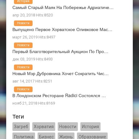
История
Самый Старый Маяк На Побережье Адриатиче…
апр 20, 2018 Hits:8520
Новости
Выпущено Первое Хорватское Оливковое Мас…
март 26, 2019 Hits:8497
Новости
Первый Благотворительный Аукцион По Про…
дек 03, 2019 Hits:8493
Новости
Новый Мэр Дубровника Хочет Сократить Чис…
авг 14, 2017 Hits:8251
Новости
В Лондонском Ресторане Radici Состоялся …
нояб 21, 2018 Hits:8169
Теги
Загреб
Хорватия
Новости
История
Политика
Бизнес
Жизнь
Образование