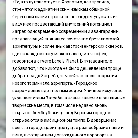
«Те, кто путешествует в Хорватию, как правило,
стремятся к адриатическим изыскам обширной
береговой линии страны, но не следует упускать из
виду и ее процветающий внутренний потенциал.
Загреб одновременно современный и авангардный,
предлагающий пьянящее сочетание бруталистской
архитектуры и солнечных австро-венгерских скверов,
где на каждом шагу можно насладится кофе», -
говорится в отчёте Lonely Planet. В путеводителе
добавляют, что никогда не было дешевле или проще
добраться до Загреба, чем сейчас, после открытия
нового терминала аэропорта. «Городское
возрождение идет полным ходом. Уличное искусство
украшает стены Загреба, а новые галереи и различные
творческие места, в том числе недавно вновь
открытое бомбоубежище под Верхним городом,
открываются в амбициозном темпе. В довершение
всего, в городе царит цветущее разнообразие пищи и
пива, а с открытием долгожданного аэропорта в