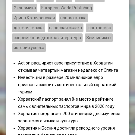
Экономика
European World Publishing
Ирина Котляревская
новая сказка
детская сказка
взрослая сказка
фантастика
современная детская литература
Землиниксы
история успеха
Action расширяет свое присутствие в Хорватии,
открывая четвертый магазин недалеко от Сплита
Инвестиции в размере 20 миллионов евро
призваны оживить континентальный хорватский
туризм
Хорватский паспорт занял 8-е место в рейтинге
самых влиятельных паспортов мира в 2026 году
Хорватия предлагает 700 стипендий для изучения
хорватского языка и культуры
Хорватия и Босния достигли рекордного уровня