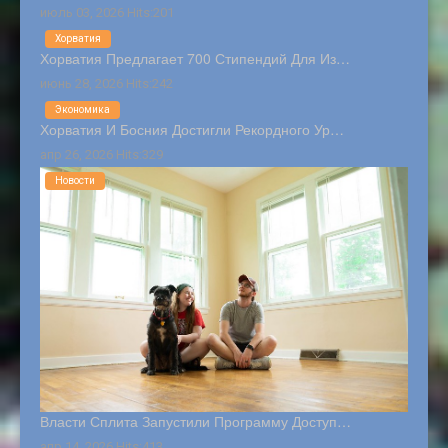
июль 03, 2026 Hits:201
Хорватия
Хорватия Предлагает 700 Стипендий Для Из…
июнь 28, 2026 Hits:242
Экономика
Хорватия И Босния Достигли Рекордного Ур…
апр 26, 2026 Hits:329
Новости
Власти Сплита Запустили Программу Доступ…
апр 14, 2026 Hits:413