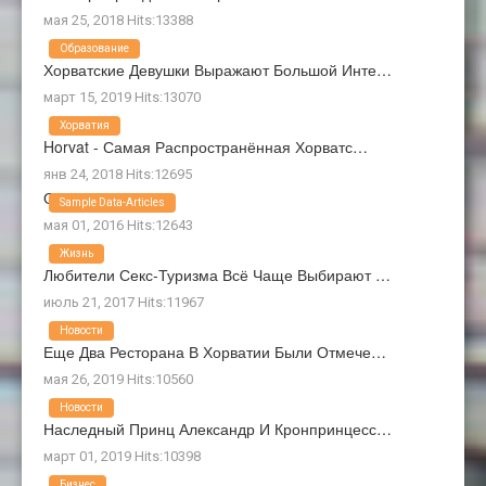
мая 25, 2018 Hits:13388
Образование
Хорватские Девушки Выражают Большой Инте…
март 15, 2019 Hits:13070
Хорватия
Horvat - Самая Распространённая Хорватс…
янв 24, 2018 Hits:12695
О Нас
Sample Data-Articles
мая 01, 2016 Hits:12643
Жизнь
Любители Секс-Туризма Всё Чаще Выбирают …
июль 21, 2017 Hits:11967
Новости
Еще Два Ресторана В Хорватии Были Отмече…
мая 26, 2019 Hits:10560
Новости
Наследный Принц Александр И Кронпринцесс…
март 01, 2019 Hits:10398
Бизнес