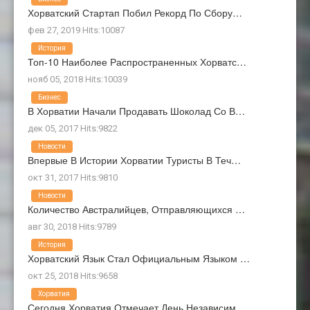
Хорватский Стартап Побил Рекорд По Сбору…
фев 27, 2019 Hits:10087
История
Топ-10 Наиболее Распространенных Хорватс…
нояб 05, 2018 Hits:10039
Бизнес
В Хорватии Начали Продавать Шоколад Со В…
дек 05, 2017 Hits:9822
Новости
Впервые В Истории Хорватии Туристы В Теч…
окт 31, 2017 Hits:9810
Новости
Количество Австралийцев, Отправляющихся …
авг 30, 2018 Hits:9789
История
Хорватский Язык Стал Официальным Языком …
окт 25, 2018 Hits:9658
Хорватия
Сегодня Хорватия Отмечает День Независим…