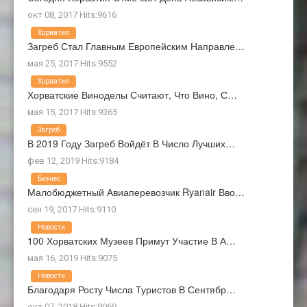
окт 08, 2017 Hits:9616
Хорватия
Загреб Стал Главным Европейским Направле…
мая 25, 2017 Hits:9552
Хорватия
Хорватские Виноделы Считают, Что Вино, С…
мая 15, 2017 Hits:9365
Загреб
В 2019 Году Загреб Войдёт В Число Лучших…
фев 12, 2019 Hits:9184
Бизнес
Малобюджетный Авиаперевозчик Ryanair Вво…
сен 19, 2017 Hits:9110
Новости
100 Хорватских Музеев Примут Участие В А…
мая 16, 2019 Hits:9075
Новости
Благодаря Росту Числа Туристов В Сентябр…
окт 07, 2018 Hits:9069