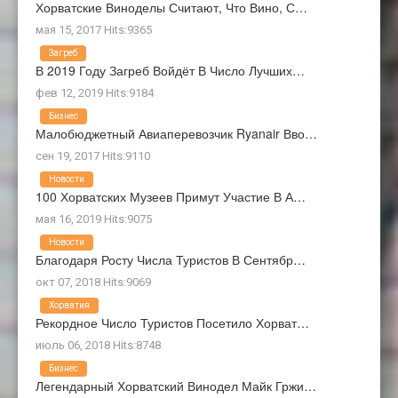
Хорватские Виноделы Считают, Что Вино, С…
мая 15, 2017 Hits:9365
Загреб
В 2019 Году Загреб Войдёт В Число Лучших…
фев 12, 2019 Hits:9184
Бизнес
Малобюджетный Авиаперевозчик Ryanair Вво…
сен 19, 2017 Hits:9110
Новости
100 Хорватских Музеев Примут Участие В А…
мая 16, 2019 Hits:9075
Новости
Благодаря Росту Числа Туристов В Сентябр…
окт 07, 2018 Hits:9069
Хорватия
Рекордное Число Туристов Посетило Хорват…
июль 06, 2018 Hits:8748
Бизнес
Легендарный Хорватский Винодел Майк Гржи…