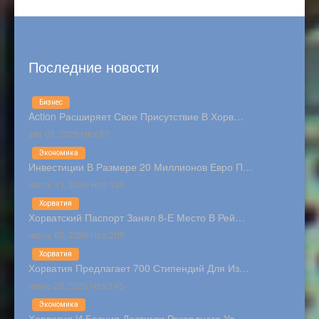
Последние новости
Бизнес
Action Расширяет Свое Присутствие В Хорв…
авг 03, 2026 Hits:87
Экономика
Инвестиции В Размере 20 Миллионов Евро П…
июль 31, 2026 Hits:153
Хорватия
Хорватский Паспорт Занял 8-Е Место В Рей…
июль 03, 2026 Hits:205
Хорватия
Хорватия Предлагает 700 Стипендий Для Из…
июнь 28, 2026 Hits:245
Экономика
Хорватия И Босния Достигли Рекордного Ур…