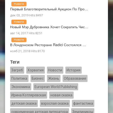
Новости
Первый Благотворительный Аукцион По Про…
дек 03, 2019 Hits:8497
Новости
Новый Мэр Дубровника Хочет Сократить Чис…
авг 14, 2017 Hits:8251
Новости
В Лондонском Ресторане Radici Состоялся …
нояб 21, 2018 Hits:8170
Теги
Загреб
Хорватия
Новости
История
Политика
Бизнес
Жизнь
Образование
Экономика
European World Publishing
Ирина Котляревская
новая сказка
детская сказка
взрослая сказка
фантастика
современная детская литература
Землиниксы