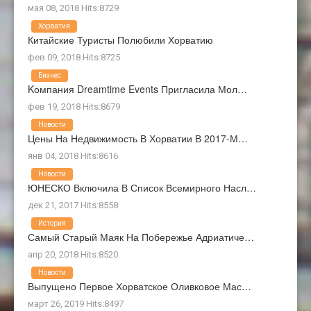
мая 08, 2018 Hits:8729
Хорватия
Китайские Туристы Полюбили Хорватию
фев 09, 2018 Hits:8725
Бизнес
Kомпания Dreamtime Events Пригласила Мол…
фев 19, 2018 Hits:8679
Новости
Цены На Недвижимость В Хорватии В 2017-М…
янв 04, 2018 Hits:8616
Новости
ЮНЕСКО Включила В Список Всемирного Насл…
дек 21, 2017 Hits:8558
История
Самый Старый Маяк На Побережье Адриатиче…
апр 20, 2018 Hits:8520
Новости
Выпущено Первое Хорватское Оливковое Мас…
март 26, 2019 Hits:8497