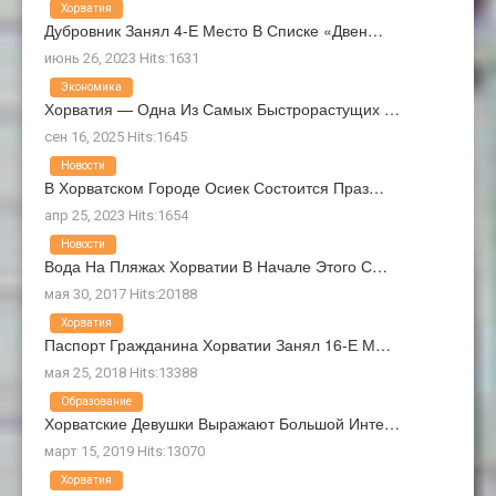
Хорватия
Дубровник Занял 4-Е Место В Списке «Двен…
июнь 26, 2023 Hits:1631
Экономика
Хорватия — Одна Из Самых Быстрорастущих …
сен 16, 2025 Hits:1645
Новости
В Хорватском Городе Осиек Состоится Праз…
апр 25, 2023 Hits:1654
Новости
Вода На Пляжах Хорватии В Начале Этого С…
мая 30, 2017 Hits:20188
Хорватия
Паспорт Гражданина Хорватии Занял 16-Е М…
мая 25, 2018 Hits:13388
Образование
Хорватские Девушки Выражают Большой Инте…
март 15, 2019 Hits:13070
Хорватия