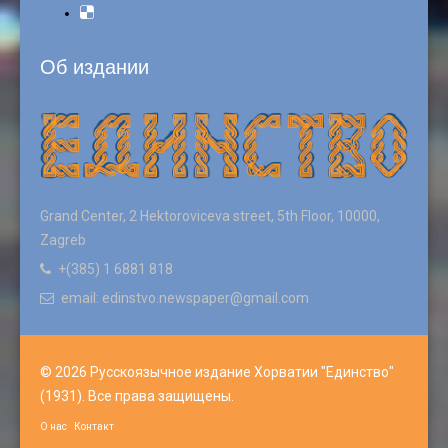
Об издании
Grand Center, 2 Hektoroviceva street, 5th Floor, 10000,
Zagreb
+(385) 1 6881 818
email: edinstvo.newspaper@gmail.com
© 2026 Русскоязычное издание Хорватии "Единство"
(1931). Все права защищены.
О нас
Контакт