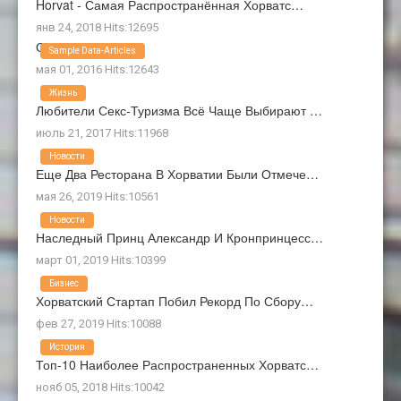
Horvat - Самая Распространённая Хорватс…
янв 24, 2018 Hits:12695
О Нас
Sample Data-Articles
мая 01, 2016 Hits:12643
Жизнь
Любители Секс-Туризма Всё Чаще Выбирают …
июль 21, 2017 Hits:11968
Новости
Еще Два Ресторана В Хорватии Были Отмече…
мая 26, 2019 Hits:10561
Новости
Наследный Принц Александр И Кронпринцесс…
март 01, 2019 Hits:10399
Бизнес
Хорватский Стартап Побил Рекорд По Сбору…
фев 27, 2019 Hits:10088
История
Топ-10 Наиболее Распространенных Хорватс…
нояб 05, 2018 Hits:10042