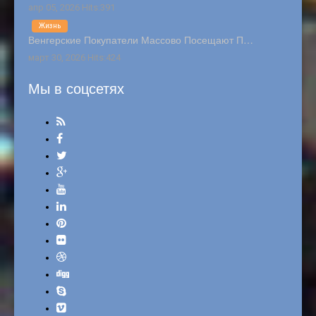
апр 05, 2026 Hits:391
Жизнь
Венгерские Покупатели Массово Посещают П…
март 30, 2026 Hits:424
Мы в соцсетях