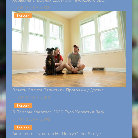
апр 26, 2026 Hits:330
Новости
Власти Сплита Запустили Программу Доступ…
апр 14, 2026 Hits:413
Новости
В Первом Квартале 2026 Года Хорватия Заф…
апр 09, 2026 Hits:392
Новости
Активность Туристов На Пасху Способствуе…