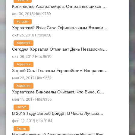
Новости
Количество Австралийцев, Отправляющихся …
авг 30, 2018 Hits:9789
История
Хорватский Язык Стал Официальным Языком …
окт 25, 2018 Hits:9658
Хорватия
Сегодня Хорватия Отмечает День Независим…
окт 08, 2017 Hits:9619
Хорватия
Загреб Стал Главным Европейским Направле…
мая 25, 2017 Hits:9552
Хорватия
Хорватские Виноделы Считают, Что Вино, С…
мая 15, 2017 Hits:9365
Загреб
В 2019 Году Загреб Войдёт В Число Лучших…
фев 12, 2019 Hits:9184
Бизнес
Малобюджетный Авиаперевозчик Ryanair Вво…