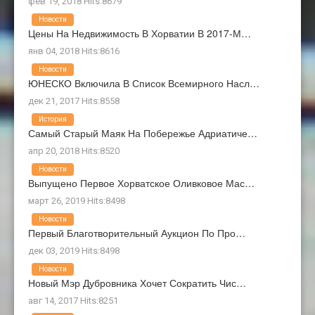
фев 19, 2018 Hits:8679
Новости
Цены На Недвижимость В Хорватии В 2017-М…
янв 04, 2018 Hits:8616
Новости
ЮНЕСКО Включила В Список Всемирного Насл…
дек 21, 2017 Hits:8558
История
Самый Старый Маяк На Побережье Адриатиче…
апр 20, 2018 Hits:8520
Новости
Выпущено Первое Хорватское Оливковое Мас…
март 26, 2019 Hits:8498
Новости
Первый Благотворительный Аукцион По Про…
дек 03, 2019 Hits:8498
Новости
Новый Мэр Дубровника Хочет Сократить Чис…
авг 14, 2017 Hits:8251