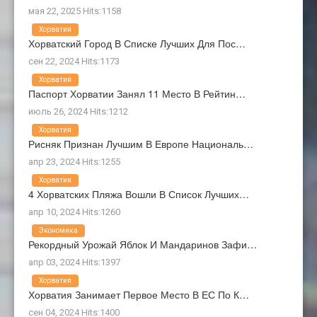
мая 22, 2025 Hits:1158
Хорватия
Хорватский Город В Списке Лучших Для Пос…
сен 22, 2024 Hits:1173
Хорватия
Паспорт Хорватии Занял 11 Место В Рейтин…
июль 26, 2024 Hits:1212
Хорватия
Рисняк Признан Лучшим В Европе Националь…
апр 23, 2024 Hits:1255
Хорватия
4 Хорватских Пляжа Вошли В Список Лучших…
апр 10, 2024 Hits:1260
Экономика
Рекордный Урожай Яблок И Мандаринов Зафи…
апр 03, 2024 Hits:1397
Хорватия
Хорватия Занимает Первое Место В ЕС По К…
сен 04, 2024 Hits:1400