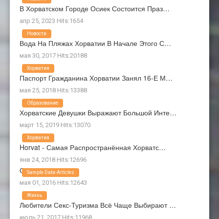
В Хорватском Городе Осиек Состоится Праз…
апр 25, 2023 Hits:1654
Новости
Вода На Пляжах Хорватии В Начале Этого С…
мая 30, 2017 Hits:20188
Хорватия
Паспорт Гражданина Хорватии Занял 16-Е М…
мая 25, 2018 Hits:13388
Образование
Хорватские Девушки Выражают Большой Инте…
март 15, 2019 Hits:13070
Хорватия
Horvat - Самая Распространённая Хорватс…
янв 24, 2018 Hits:12696
О Нас
Sample Data-Articles
мая 01, 2016 Hits:12643
Жизнь
Любители Секс-Туризма Всё Чаще Выбирают …
июль 21, 2017 Hits:11968