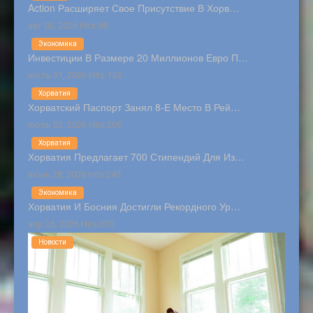
Action Расширяет Свое Присутствие В Хорв…
авг 03, 2026 Hits:88
Экономика
Инвестиции В Размере 20 Миллионов Евро П…
июль 31, 2026 Hits:153
Хорватия
Хорватский Паспорт Занял 8-Е Место В Рей…
июль 03, 2026 Hits:205
Хорватия
Хорватия Предлагает 700 Стипендий Для Из…
июнь 28, 2026 Hits:245
Экономика
Хорватия И Босния Достигли Рекордного Ур…
апр 26, 2026 Hits:330
Новости