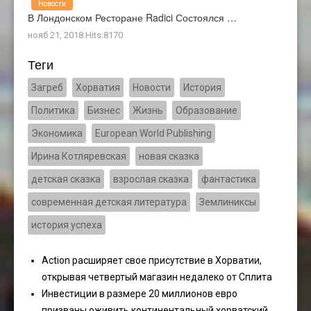
Новости
В Лондонском Ресторане Radici Состоялся …
нояб 21, 2018 Hits:8170
Теги
Загреб
Хорватия
Новости
История
Политика
Бизнес
Жизнь
Образование
Экономика
European World Publishing
Ирина Котляревская
новая сказка
детская сказка
взрослая сказка
фантастика
современная детская литература
Землиниксы
история успеха
Action расширяет свое присутствие в Хорватии,
открывая четвертый магазин недалеко от Сплита
Инвестиции в размере 20 миллионов евро
призваны оживить континентальный хорватский