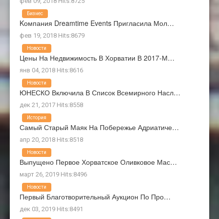
фев 09, 2018 Hits:8725
Бизнес
Kомпания Dreamtime Events Пригласила Мол…
фев 19, 2018 Hits:8679
Новости
Цены На Недвижимость В Хорватии В 2017-М…
янв 04, 2018 Hits:8616
Новости
ЮНЕСКО Включила В Список Всемирного Насл…
дек 21, 2017 Hits:8558
История
Самый Старый Маяк На Побережье Адриатиче…
апр 20, 2018 Hits:8518
Новости
Выпущено Первое Хорватское Оливковое Мас…
март 26, 2019 Hits:8496
Новости
Первый Благотворительный Аукцион По Про…
дек 03, 2019 Hits:8491