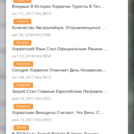
Новости
Впервые В Истории Хорватии Туристы В Теч…
окт 31, 2017 Hits:9810
Новости
Количество Австралийцев, Отправляющихся …
авг 30, 2018 Hits:9788
История
Хорватский Язык Стал Официальным Языком …
окт 25, 2018 Hits:9654
Хорватия
Сегодня Хорватия Отмечает День Независим…
окт 08, 2017 Hits:9615
Хорватия
Загреб Стал Главным Европейским Направле…
мая 25, 2017 Hits:9551
Хорватия
Хорватские Виноделы Считают, Что Вино, С…
мая 15, 2017 Hits:9365
Загреб
В 2019 Году Загреб Войдёт В Число Лучших…