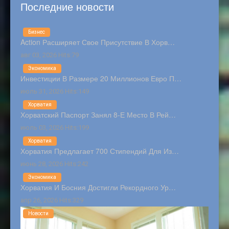
Последние новости
Бизнес
Action Расширяет Свое Присутствие В Хорв…
авг 03, 2026 Hits:79
Экономика
Инвестиции В Размере 20 Миллионов Евро П…
июль 31, 2026 Hits:149
Хорватия
Хорватский Паспорт Занял 8-Е Место В Рей…
июль 03, 2026 Hits:199
Хорватия
Хорватия Предлагает 700 Стипендий Для Из…
июнь 28, 2026 Hits:242
Экономика
Хорватия И Босния Достигли Рекордного Ур…
апр 26, 2026 Hits:329
Новости