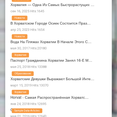
Хорватия — Одна Из Самых Быстрорастущих …
сен 16, 2025 Hits:1645
Новости
В Хорватском Городе Осиек Состоится Праз…
апр 25, 2023 Hits:1654
Новости
Вода На Пляжах Хорватии В Начале Этого С…
мая 30, 2017 Hits:20180
Хорватия
Паспорт Гражданина Хорватии Занял 16-Е М…
мая 25, 2018 Hits:13388
Образование
Хорватские Девушки Выражают Большой Инте…
март 15, 2019 Hits:13070
Хорватия
Horvat - Самая Распространённая Хорватс…
янв 24, 2018 Hits:12695
О Нас
Sample Data-Articles
мая 01, 2016 Hits:12643