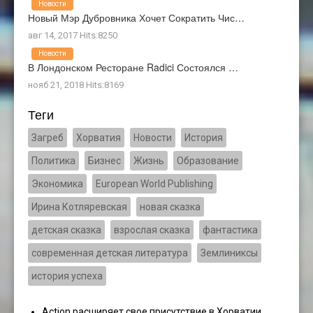
Новости
Новый Мэр Дубровника Хочет Сократить Чис…
авг 14, 2017 Hits:8250
Новости
В Лондонском Ресторане Radici Состоялся …
нояб 21, 2018 Hits:8169
Теги
Загреб
Хорватия
Новости
История
Политика
Бизнес
Жизнь
Образование
Экономика
European World Publishing
Ирина Котляревская
новая сказка
детская сказка
взрослая сказка
фантастика
современная детская литература
Землиниксы
история успеха
Action расширяет свое присутствие в Хорватии,