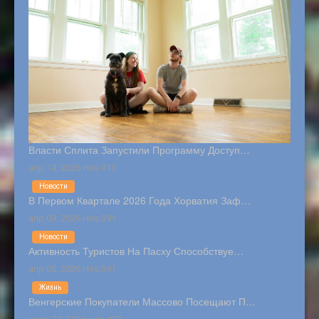
Власти Сплита Запустили Программу Доступ…
апр 14, 2026 Hits:413
Новости
В Первом Квартале 2026 Года Хорватия Заф…
апр 09, 2026 Hits:391
Новости
Активность Туристов На Пасху Способствуе…
апр 05, 2026 Hits:391
Жизнь
Венгерские Покупатели Массово Посещают П…