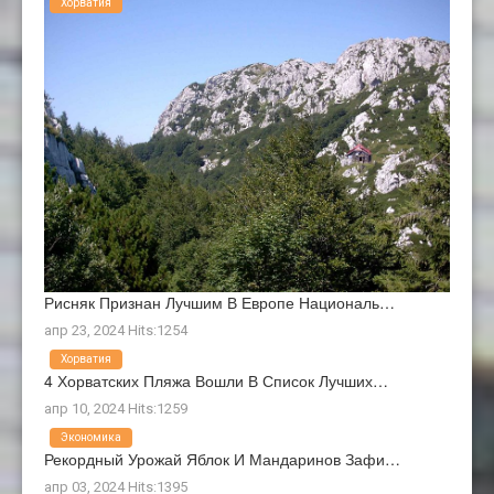
Хорватия
Рисняк Признан Лучшим В Европе Националь…
апр 23, 2024 Hits:1254
Хорватия
4 Хорватских Пляжа Вошли В Список Лучших…
апр 10, 2024 Hits:1259
Экономика
Рекордный Урожай Яблок И Мандаринов Зафи…
апр 03, 2024 Hits:1395