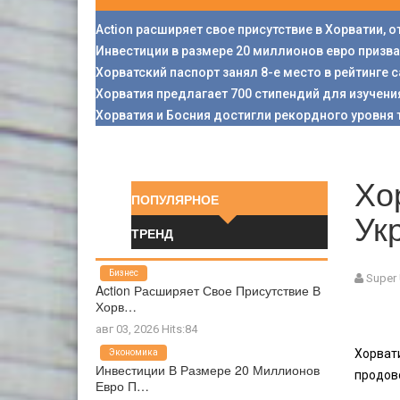
Action расширяет свое присутствие в Хорватии, 
Инвестиции в размере 20 миллионов евро призв
Хорватский паспорт занял 8-е место в рейтинге
Хорватия предлагает 700 стипендий для изучени
Хорватия и Босния достигли рекордного уровня 
Хо
ПОПУЛЯРНОЕ
Ук
ТРЕНД
Бизнес
Super
Action Расширяет Свое Присутствие В
Хорв…
авг 03, 2026 Hits:84
Хорват
Экономика
Инвестиции В Размере 20 Миллионов
продов
Евро П…