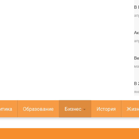
В 
ап
Ак
ап
Ве
ма
В 
ян
итика
Образование
Бизнес
История
Жизн