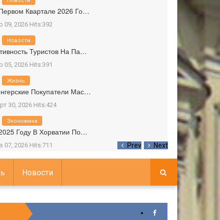
Новости
Первом Квартале 2026 Го…
р 09, 2026 Hits:392
Новости
тивность Туристов На Па…
р 05, 2026 Hits:391
Жизнь
нгерские Покупатели Мас…
рт 30, 2026 Hits:424
Экономика
2025 Году В Хорватии По…
в 07, 2026 Hits:711
Prev
Next
ь
Новости