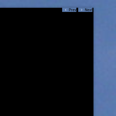
Prev
Next