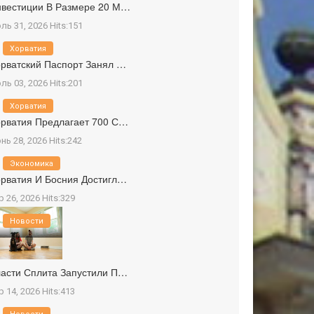
вестиции В Размере 20 М…
ль 31, 2026 Hits:151
Хорватия
рватский Паспорт Занял …
ль 03, 2026 Hits:201
Хорватия
рватия Предлагает 700 С…
нь 28, 2026 Hits:242
Экономика
рватия И Босния Достигл…
р 26, 2026 Hits:329
Новости
асти Сплита Запустили П…
р 14, 2026 Hits:413