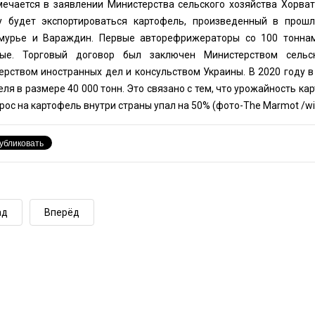
мечается в заявлении Министерства сельского хозяйства Хорвати
у будет экспортироваться картофель, произведенный в прошл
урье и Вараждин. Первые авторефрижераторы со 100 тоннам
ые. Торговый договор был заключен Министерством сельс
ерством иностранных дел и консульством Украины. В 2020 году 
ля в размере 40 000 тонн. Это связано с тем, что урожайность ка
рос на картофель внутри страны упал на 50% (фото-
The Marmot
/wi
ад
Вперёд