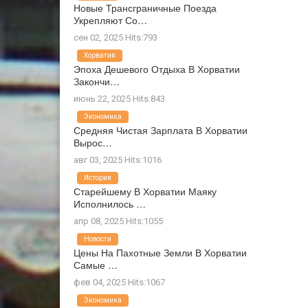
Новые Трансграничные Поезда
Укрепляют Со…
сен 02, 2025 Hits:793
Хорватия
Эпоха Дешевого Отдыха В Хорватии
Закончи…
июнь 22, 2025 Hits:843
Экономика
Средняя Чистая Зарплата В Хорватии
Вырос…
авг 03, 2025 Hits:1016
История
Старейшему В Хорватии Маяку
Исполнилось …
апр 08, 2025 Hits:1055
Новости
Цены На Пахотные Земли В Хорватии
Самые …
фев 04, 2025 Hits:1067
Экономика