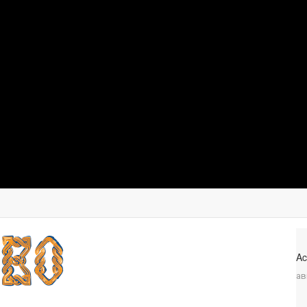
Ac
ав