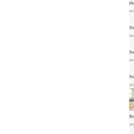
Ин
ию
Хо
ию
Хо
ию
Хо
ап
Вл
ап