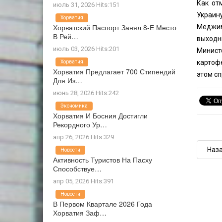
Как от
июль 31, 2026 Hits:151
Украин
Хорватия
Хорватский Паспорт Занял 8-Е Место
Меджим
В Рей…
выходн
июль 03, 2026 Hits:201
Минист
картофе
Хорватия
Хорватия Предлагает 700 Стипендий
этом сп
Для Из…
июнь 28, 2026 Hits:242
Экономика
Хорватия И Босния Достигли
Рекордного Ур…
апр 26, 2026 Hits:329
Наз
Новости
Активность Туристов На Пасху
Способствуе…
апр 05, 2026 Hits:391
Новости
В Первом Квартале 2026 Года
Хорватия Заф…