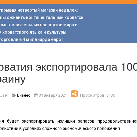
открывая четвертый магазин недалек
:
аны оживить континентальный хорватск
:
 самых влиятельных паспортов мира в
:
я хорватского языка и культуры
:
торговли в 4 миллиарда евро
:
рватия экспортировала 100
раину
 User
Бизнес
31 января 2021
Просмотров: 3136
ия будет экспортировать излишки запасов продовольственно
ольствии в условиях сложного экономического положения.