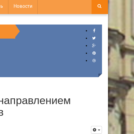
ь
Новости
 направлением
в