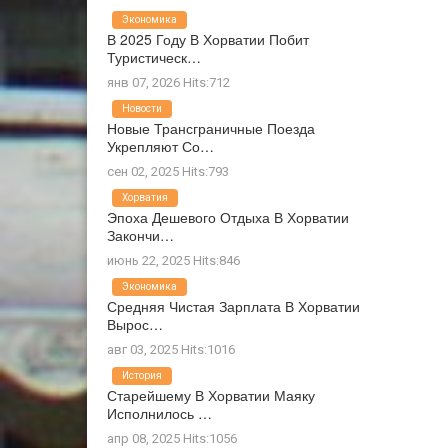
Экономика
В 2025 Году В Хорватии Побит
Туристическ…
янв 07, 2026 Hits:712
Новости
Новые Трансграничные Поезда
Укрепляют Со…
сен 02, 2025 Hits:793
Хорватия
Эпоха Дешевого Отдыха В Хорватии
Закончи…
июнь 22, 2025 Hits:846
Экономика
Средняя Чистая Зарплата В Хорватии
Вырос…
авг 03, 2025 Hits:1016
История
Старейшему В Хорватии Маяку
Исполнилось …
апр 08, 2025 Hits:1056