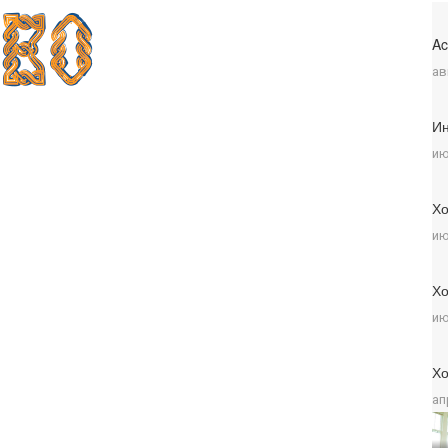
Ac
ав
Ин
ию
Хо
ию
Хо
ию
Хо
ап