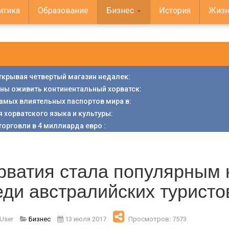
итика
Образование
Бизнес
История
Жизн
открывая четвертый магазин недалек
:
аны оживить континентальный хорватск
:
 самых влиятельных паспортов мира в
:
я хорватского языка и культуры
:
торговли в 4 миллиарда евро
:
рватия стала популярным
еди австралийских туристо
 User
Бизнес
13 июля 2017
Просмотров: 7573