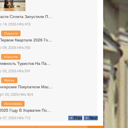
асти Сплита Запустили П…
р 14, 2026 Hits:413
Новости
Первом Квартале 2026 Го…
р 09, 2026 Hits:392
Новости
тивность Туристов На Па…
р 05, 2026 Hits:391
Жизнь
нгерские Покупатели Мас…
рт 30, 2026 Hits:424
Экономика
2025 Году В Хорватии По…
в 07, 2026 Hits:712
Prev
Next