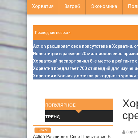
Хорватия
Загреб
Экономика
Пол
Последние новости
Action расширяет свое присутствие в Хорватии, 
Инвестиции в размере 20 миллионов евро призв
Хорватский паспорт занял 8-е место в рейтинге
Хорватия предлагает 700 стипендий для изучени
Хорватия и Босния достигли рекордного уровня 
Хо
ПОПУЛЯРНОЕ
ср
ТРЕНД
Бизнес
Super
Action Расширяет Свое Присутствие В