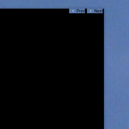
Prev
Next