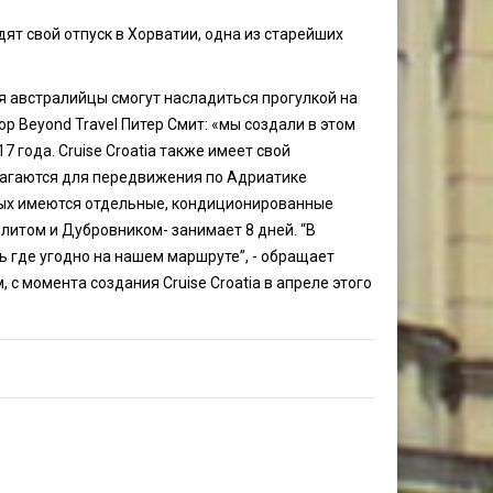
ят свой отпуск в Хорватии, одна из старейших
ия австралийцы смогут насладиться прогулкой на
р Beyond Travel Питер Смит: «мы создали в этом
7 года. Cruise Croatia также имеет свой
длагаются для передвижения по Адриатике
орых имеются отдельные, кондиционированные
литом и Дубровником- занимает 8 дней. “В
ь где угодно на нашем маршруте”, - обращает
с момента создания Cruise Croatia в апреле этого