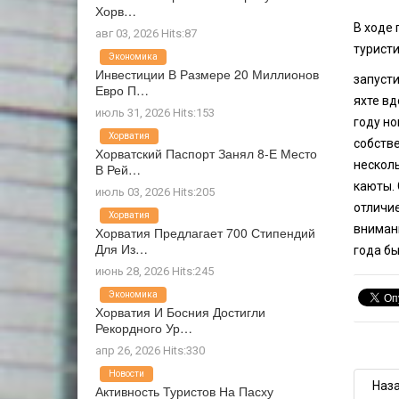
Хорв…
В ходе 
авг 03, 2026 Hits:87
туристи
Экономика
Инвестиции В Размере 20 Миллионов
запусти
Евро П…
яхте вд
июль 31, 2026 Hits:153
году но
Хорватия
собстве
Хорватский Паспорт Занял 8-Е Место
нескол
В Рей…
каюты. 
июль 03, 2026 Hits:205
отличие
Хорватия
внимани
Хорватия Предлагает 700 Стипендий
Для Из…
года бы
июнь 28, 2026 Hits:245
Экономика
Хорватия И Босния Достигли
Рекордного Ур…
апр 26, 2026 Hits:330
Новости
Наз
Активность Туристов На Пасху