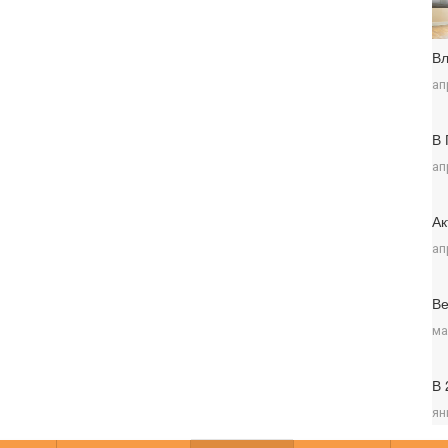
Вл
ап
В 
ап
Ак
ап
Ве
ма
В 
ян