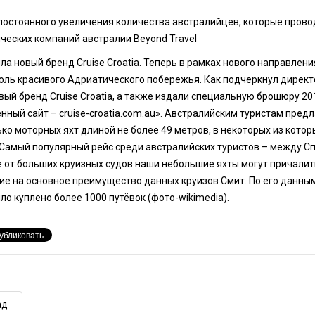
постоянного увеличения количества австралийцев, которые провод
ческих компаний австралии Beyond Travel
ла новый бренд Cruise Croatia. Теперь в рамках нового направлен
оль красивого Адриатического побережья. Как подчеркнул директо
вый бренд Cruise Croatia, а также издали специальную брошюру 201
нный сайт – cruise-croatia.com.au». Австралийским туристам пре
ько моторных яхт длиной не более 49 метров, в некоторых из кот
Самый популярный рейс среди австралийских туристов – между Сп
 от больших круизных судов наши небольшие яхты могут причалит
е на основное преимущество данных круизов Смит. По его данным, 
ло куплено более 1000 путёвок (фото-wikimedia).
ад