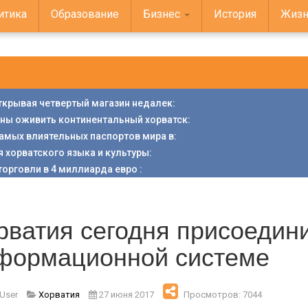
итика
Образование
Бизнес
История
Жизн
открывая четвертый магазин недалек
:
аны оживить континентальный хорватск
:
 самых влиятельных паспортов мира в
:
я хорватского языка и культуры
:
торговли в 4 миллиарда евро
:
рватия сегодня присоедин
формационной системе
 User
Хорватия
27 июня 2017
Просмотров: 7044