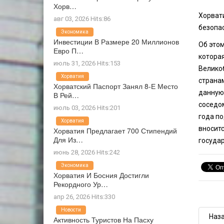
Хорв…
Хорват
авг 03, 2026 Hits:86
безопас
Экономика
Инвестиции В Размере 20 Миллионов
Об это
Евро П…
которая
июль 31, 2026 Hits:153
Велико
Хорватия
странам
Хорватский Паспорт Занял 8-Е Место
данную
В Рей…
соседо
июль 03, 2026 Hits:201
года по
Хорватия
вноситс
Хорватия Предлагает 700 Стипендий
Для Из…
государ
июнь 28, 2026 Hits:242
Экономика
Хорватия И Босния Достигли
Рекордного Ур…
апр 26, 2026 Hits:330
Новости
Наз
Активность Туристов На Пасху