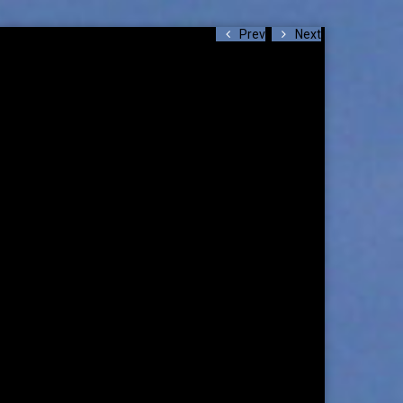
Prev
Next