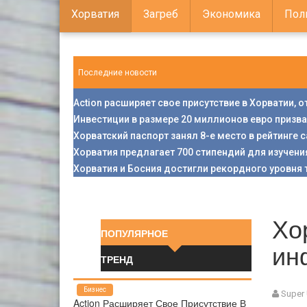
Хорватия
Загреб
Экономика
Пол
Последние новости
Action расширяет свое присутствие в Хорватии, 
Инвестиции в размере 20 миллионов евро призв
Хорватский паспорт занял 8-е место в рейтинге
Хорватия предлагает 700 стипендий для изучени
Хорватия и Босния достигли рекордного уровня 
Хо
ПОПУЛЯРНОЕ
ин
ТРЕНД
Бизнес
Super
Action Расширяет Свое Присутствие В