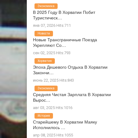
Экономика
В 2025 Году В Хорватии Побит
Туристическ…
янв 07, 2026 Hits:711
Новости
Новые Трансграничные Поезда
Укрепляют Со…
сен 02, 2025 Hits:793
Хорватия
Эпоха Дешевого Отдыха В Хорватии
Закончи…
июнь 22, 2025 Hits:843
Экономика
Средняя Чистая Зарплата В Хорватии
Вырос…
авг 03, 2025 Hits:1016
История
Старейшему В Хорватии Маяку
Исполнилось …
апр 08, 2025 Hits:1055