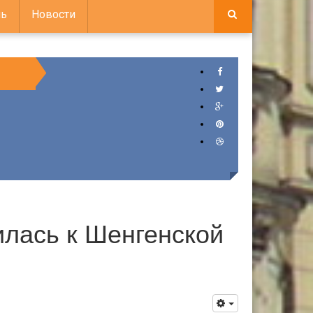
ь
Новости
илась к Шенгенской