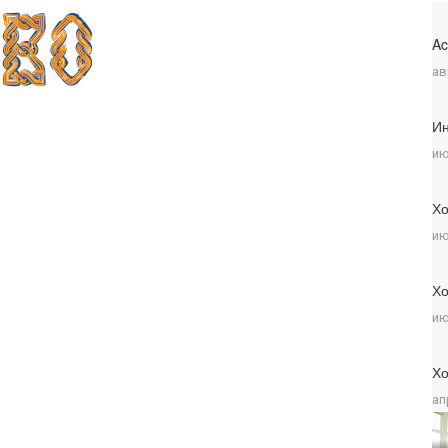
Ac
ав
Ин
ию
Хо
ию
Хо
ию
Хо
ап