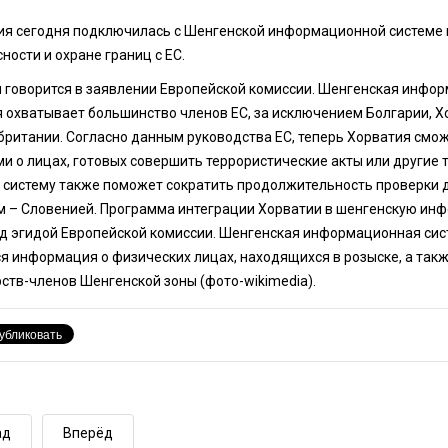
ия сегодня подключилась с Шенгенской информационной системе
ности и охране границ с ЕС.
м говорится в заявлении Европейской комиссии. Шенгенская инфор
 охватывает большинство членов ЕС, за исключением Болгарии, Х
британии. Согласно данным руководства ЕС, теперь Хорватия смо
и о лицах, готовых совершить террористические акты или другие
 систему также поможет сократить продолжительность проверки 
м – Словенией. Программа интеграции Хорватии в шенгенскую инф
д эгидой Европейской комиссии. Шенгенская информационная систе
я информация о физических лицах, находящихся в розыске, а такж
ств-членов Шенгенской зоны (фото-wikimedia).
ад
Вперёд