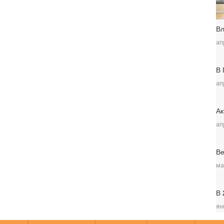
Вл
ап
В 
ап
Ак
ап
Ве
ма
В 
ян