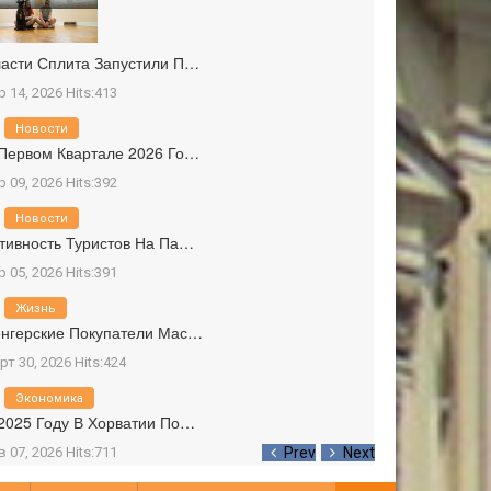
асти Сплита Запустили П…
р 14, 2026 Hits:413
Новости
Первом Квартале 2026 Го…
р 09, 2026 Hits:392
Новости
тивность Туристов На Па…
р 05, 2026 Hits:391
Жизнь
нгерские Покупатели Мас…
рт 30, 2026 Hits:424
Экономика
2025 Году В Хорватии По…
в 07, 2026 Hits:711
Prev
Next