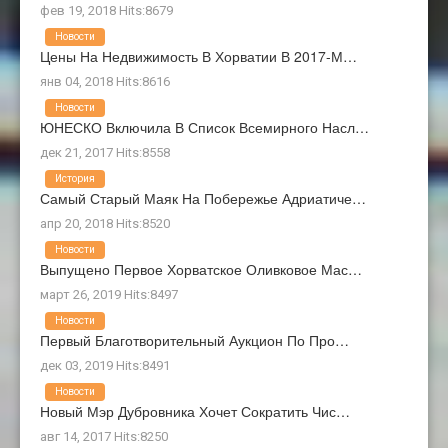
фев 19, 2018 Hits:8679
Новости
Цены На Недвижимость В Хорватии В 2017-М…
янв 04, 2018 Hits:8616
Новости
ЮНЕСКО Включила В Список Всемирного Насл…
дек 21, 2017 Hits:8558
История
Самый Старый Маяк На Побережье Адриатиче…
апр 20, 2018 Hits:8520
Новости
Выпущено Первое Хорватское Оливковое Мас…
март 26, 2019 Hits:8497
Новости
Первый Благотворительный Аукцион По Про…
дек 03, 2019 Hits:8491
Новости
Новый Мэр Дубровника Хочет Сократить Чис…
авг 14, 2017 Hits:8250