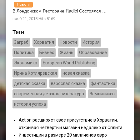
Новости
В Лондонском Ресторане Radici Состоялся …
нояб 21, 2018 Hits:8169
Теги
Загреб
Хорватия
Новости
История
Политика
Бизнес
Жизнь
Образование
Экономика
European World Publishing
Ирина Котляревская
новая сказка
детская сказка
взрослая сказка
фантастика
современная детская литература
Землиниксы
история успеха
Action расширяет свое присутствие в Хорватии,
открывая четвертый магазин недалеко от Сплита
Инвестиции в размере 20 миллионов евро