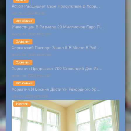
Бизнес
Action Расширяет Свое Присутствие В Хорв…
авг 03, 2026 Hits:82
Экономика
Инвестиции В Размере 20 Миллионов Евро П…
июль 31, 2026 Hits:151
Хорватия
Хорватский Паспорт Занял 8-Е Место В Рей…
июль 03, 2026 Hits:200
Хорватия
Хорватия Предлагает 700 Стипендий Для Из…
июнь 28, 2026 Hits:242
Экономика
Хорватия И Босния Достигли Рекордного Ур…
апр 26, 2026 Hits:329
Новости