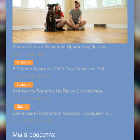
Власти Сплита Запустили Программу Доступ…
апр 14, 2026 Hits:413
Новости
В Первом Квартале 2026 Года Хорватия Заф…
апр 09, 2026 Hits:391
Новости
Активность Туристов На Пасху Способствуе…
апр 05, 2026 Hits:391
Жизнь
Венгерские Покупатели Массово Посещают П…
март 30, 2026 Hits:423
Мы в соцсетях