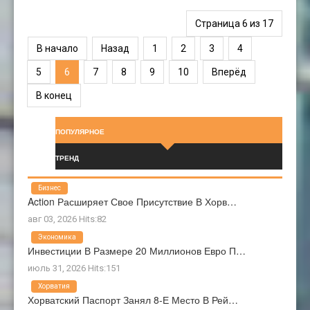
Страница 6 из 17
В начало
Назад
1
2
3
4
5
6
7
8
9
10
Вперёд
В конец
ПОПУЛЯРНОЕ
ТРЕНД
Бизнес
Action Расширяет Свое Присутствие В Хорв…
авг 03, 2026 Hits:82
Экономика
Инвестиции В Размере 20 Миллионов Евро П…
июль 31, 2026 Hits:151
Хорватия
Хорватский Паспорт Занял 8-Е Место В Рей…