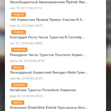
Малобюджетный Авиаперевозчик Ryanair Вво…
сен 19, 2017 Hits:9110
Новости
100 Хорватских Музеев Примут Участие В А…
мая 16, 2019 Hits:9075
Новости
Благодаря Росту Числа Туристов В Сентябр…
окт 07, 2018 Hits:9069
Хорватия
Рекордное Число Туристов Посетило Хорват…
июль 06, 2018 Hits:8747
Бизнес
Легендарный Хорватский Винодел Майк Гржи…
мая 08, 2018 Hits:8729
Хорватия
Китайские Туристы Полюбили Хорватию
фев 09, 2018 Hits:8725
Бизнес
Kомпания Dreamtime Events Пригласила Мол…