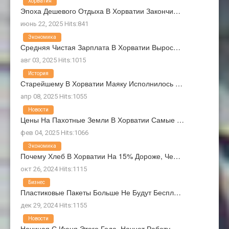
Хорватия
Эпоха Дешевого Отдыха В Хорватии Закончи…
июнь 22, 2025 Hits:841
Экономика
Средняя Чистая Зарплата В Хорватии Вырос…
авг 03, 2025 Hits:1015
История
Старейшему В Хорватии Маяку Исполнилось …
апр 08, 2025 Hits:1055
Новости
Цены На Пахотные Земли В Хорватии Самые …
фев 04, 2025 Hits:1066
Экономика
Почему Хлеб В Хорватии На 15% Дороже, Че…
окт 26, 2024 Hits:1115
Бизнес
Пластиковые Пакеты Больше Не Будут Беспл…
дек 29, 2024 Hits:1155
Новости
Начиная С Июня Этого Года, Начнет Работу…