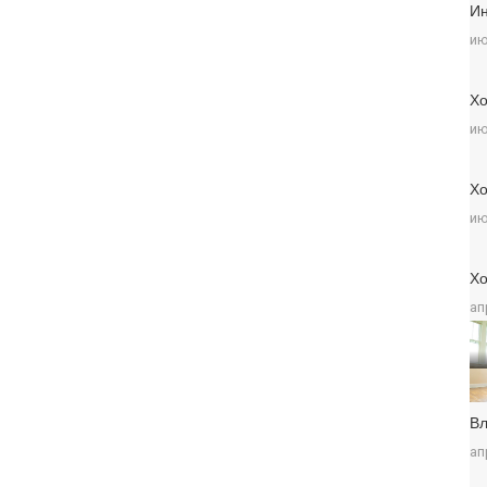
Ин
ию
Хо
ию
Хо
ию
Хо
ап
Вл
ап