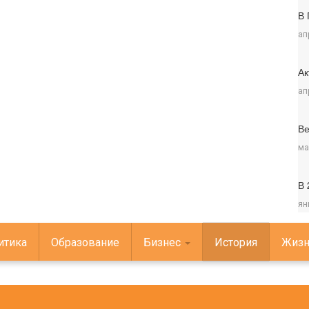
В 
ап
Ак
ап
Ве
ма
В 
ян
итика
Образование
Бизнес
История
Жизн