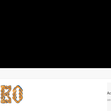
Ac
ав