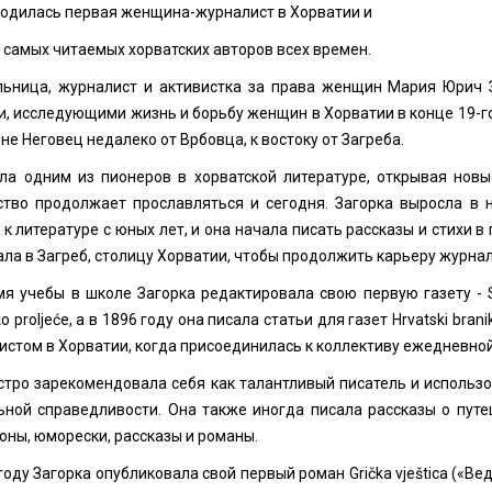
родилась первая женщина-журналист в Хорватии и
з самых читаемых хорватских авторов всех времен.
льница, журналист и активистка за права женщин Мария Юрич 
, исследующими жизнь и борьбу женщин в Хорватии в конце 19-го 
не Неговец недалеко от Врбовца, к востоку от Загреба.
ла одним из пионеров в хорватской литературе, открывая новые
ство продолжает прославляться и сегодня. Загорка выросла в 
к литературе с юных лет, и она начала писать рассказы и стихи в
ла в Загреб, столицу Хорватии, чтобы продолжить карьеру журна
мя учебы в школе Загорка редактировала свою первую газету - S
o proljeće, а в 1896 году она писала статьи для газет Hrvatski bra
стом в Хорватии, когда присоединилась к коллективу ежедневной
стро зарекомендовала себя как талантливый писатель и исполь
ьной справедливости. Она также иногда писала рассказы о путе
оны, юморески, рассказы и романы.
году Загорка опубликовала свой первый роман Grička vještica («Ве