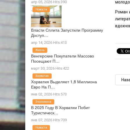
апр 05, 2026 Hits:390
молодо
Новости
Роман 
литера
вдохно
Власти Сплита Запустили Программу
Доступ…
апр 14, 2026 Hits:413
Жизнь
Венгерские Покупатели Массово
Посещают П…
март 30, 2026 Hits:422
Хорватия
Наз
Хорватия Выделяет 1,8 Миллиона
Евро На П…
янв 02, 2026 Hits:573
Экономика
В 2025 Году В Хорватии Побит
Туристическ…
янв 07, 2026 Hits:709
Новости