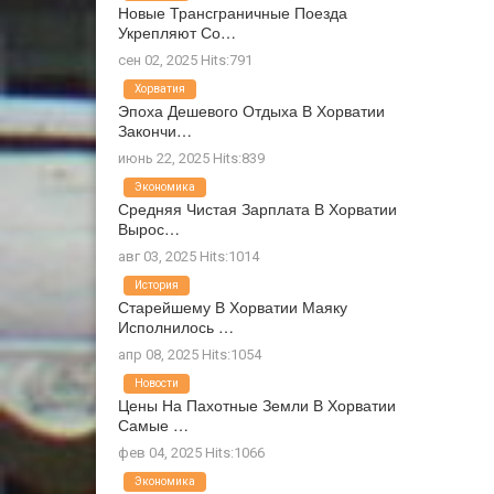
Новые Трансграничные Поезда
Укрепляют Со…
сен 02, 2025 Hits:791
Хорватия
Эпоха Дешевого Отдыха В Хорватии
Закончи…
июнь 22, 2025 Hits:839
Экономика
Средняя Чистая Зарплата В Хорватии
Вырос…
авг 03, 2025 Hits:1014
История
Старейшему В Хорватии Маяку
Исполнилось …
апр 08, 2025 Hits:1054
Новости
Цены На Пахотные Земли В Хорватии
Самые …
фев 04, 2025 Hits:1066
Экономика