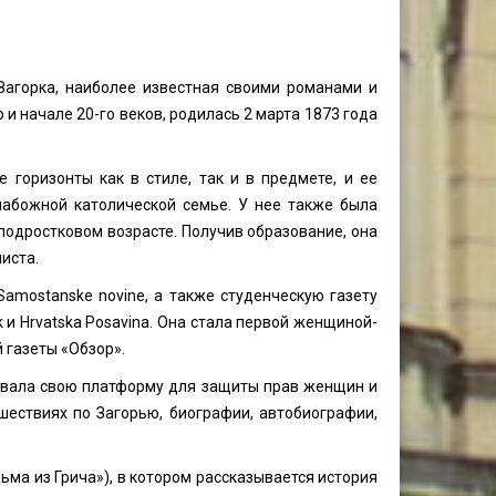
Загорка, наиболее известная своими романами и
и начале 20-го веков, родилась 2 марта 1873 года
 горизонты как в стиле, так и в предмете, и ее
набожной католической семье. У нее также была
 подростковом возрасте. Получив образование, она
листа.
amostanske novine, а также студенческую газету
nik и Hrvatska Posavina. Она стала первой женщиной-
 газеты «Обзор».
зовала свою платформу для защиты прав женщин и
шествиях по Загорью, биографии, автобиографии,
дьма из Грича»), в котором рассказывается история