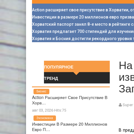
Action расширяет свое присутствие в Хорватии, 
Инвестиции в размере 20 миллионов евро призв
Хорватский паспорт занял 8-е место в рейтинге
Хорватия предлагает 700 стипендий для изучени
Хорватия и Босния достигли рекордного уровня 
На
ПОПУЛЯРНОЕ
из
ТРЕНД
За
Бизнес
Action Расширяет Свое Присутствие В
Хорв…
Super
авг 03, 2026 Hits:75
Экономика
Инвестиции В Размере 20 Миллионов
Евро П…
В пред