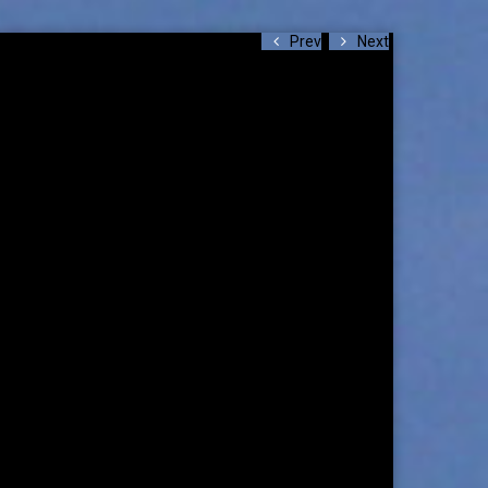
Prev
Next