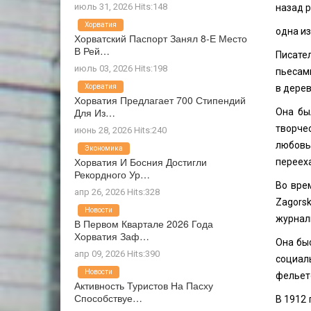
июль 31, 2026 Hits:148
назад 
Хорватия
одна и
Хорватский Паспорт Занял 8-Е Место
В Рей…
Писате
июль 03, 2026 Hits:198
пьесами
Хорватия
в дерев
Хорватия Предлагает 700 Стипендий
Для Из…
Она бы
творче
июнь 28, 2026 Hits:240
любовь 
Экономика
Хорватия И Босния Достигли
перееха
Рекордного Ур…
Во вре
апр 26, 2026 Hits:328
Zagorsk
Новости
журнали
В Первом Квартале 2026 Года
Хорватия Заф…
Она бы
апр 09, 2026 Hits:390
социал
Новости
фельет
Активность Туристов На Пасху
Способствуе…
В 1912 