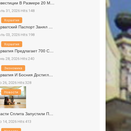
вестиции В Размере 20 М…
ль 31, 2026 Hits:148
Хорватия
рватский Паспорт Занял …
ль 03, 2026 Hits:198
Хорватия
рватия Предлагает 700 С…
нь 28, 2026 Hits:240
Экономика
рватия И Босния Достигл…
р 26, 2026 Hits:328
Новости
асти Сплита Запустили П…
р 14, 2026 Hits:413