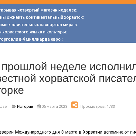
открывая четвертый магазин недалек
:
аны оживить континентальный хорватск
:
 самых влиятельных паспортов мира в
:
я хорватского языка и культуры
:
торговли в 4 миллиарда евро
:
 прошлой неделе исполнил
вестной хорватской писат
горке
 User
История
05 марта 2023
Просмотров: 1733
дверии Международного дня 8 марта в Хорватии вспоминают пис