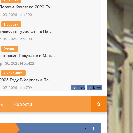
Новости
Первом Квартале 2026 Го…
р 09, 2026 Hits:390
Новости
тивность Туристов На Па…
р 05, 2026 Hits:390
Жизнь
нгерские Покупатели Мас…
рт 30, 2026 Hits:422
Экономика
2025 Году В Хорватии По…
в 07, 2026 Hits:709
Prev
Next
ь
Новости