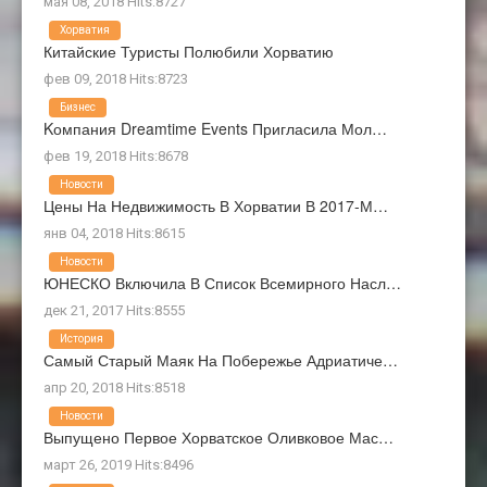
мая 08, 2018 Hits:8727
Хорватия
Китайские Туристы Полюбили Хорватию
фев 09, 2018 Hits:8723
Бизнес
Kомпания Dreamtime Events Пригласила Мол…
фев 19, 2018 Hits:8678
Новости
Цены На Недвижимость В Хорватии В 2017-М…
янв 04, 2018 Hits:8615
Новости
ЮНЕСКО Включила В Список Всемирного Насл…
дек 21, 2017 Hits:8555
История
Самый Старый Маяк На Побережье Адриатиче…
апр 20, 2018 Hits:8518
Новости
Выпущено Первое Хорватское Оливковое Мас…
март 26, 2019 Hits:8496