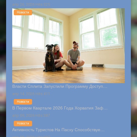
апр 26, 2026 Hits:325
Новости
Власти Сплита Запустили Программу Доступ…
апр 14, 2026 Hits:411
Новости
В Первом Квартале 2026 Года Хорватия Заф…
апр 09, 2026 Hits:387
Новости
Активность Туристов На Пасху Способствуе…