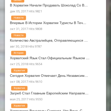
Бизнес
В Хорватии Начали Продавать Шоколад Со В…
дек 05, 2017 Hits:9821
Новости
Впервые В Истории Хорватии Туристы В Теч…
окт 31, 2017 Hits:9808
Новости
Количество Австралийцев, Отправляющихся …
авг 30, 2018 Hits:9787
История
Хорватский Язык Стал Официальным Языком …
окт 25, 2018 Hits:9654
Хорватия
Сегодня Хорватия Отмечает День Независим…
окт 08, 2017 Hits:9610
Хорватия
Загреб Стал Главным Европейским Направле…
мая 25, 2017 Hits:9550
Хорватия
Хорватские Виноделы Считают, Что Вино, С…