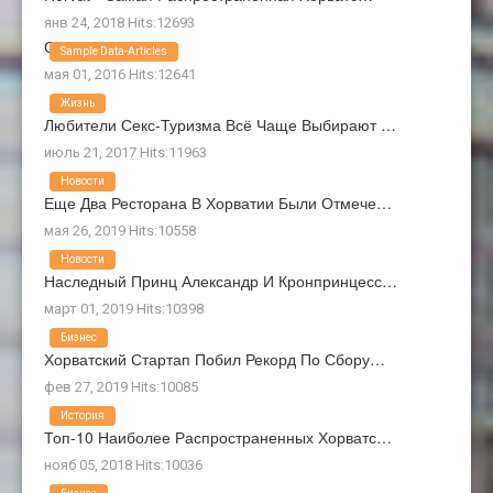
янв 24, 2018 Hits:12693
О Нас
Sample Data-Articles
мая 01, 2016 Hits:12641
Жизнь
Любители Секс-Туризма Всё Чаще Выбирают …
июль 21, 2017 Hits:11963
Новости
Еще Два Ресторана В Хорватии Были Отмече…
мая 26, 2019 Hits:10558
Новости
Наследный Принц Александр И Кронпринцесс…
март 01, 2019 Hits:10398
Бизнес
Хорватский Стартап Побил Рекорд По Сбору…
фев 27, 2019 Hits:10085
История
Топ-10 Наиболее Распространенных Хорватс…
нояб 05, 2018 Hits:10036