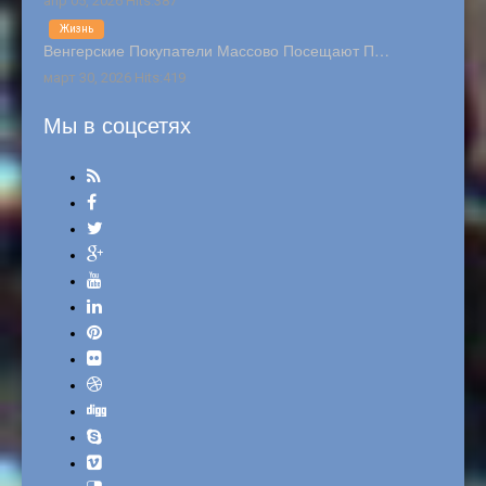
апр 05, 2026 Hits:387
Жизнь
Венгерские Покупатели Массово Посещают П…
март 30, 2026 Hits:419
Мы в соцсетях