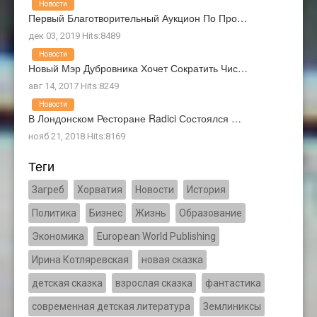
Новости
Первый Благотворительный Аукцион По Про…
дек 03, 2019 Hits:8489
Новости
Новый Мэр Дубровника Хочет Сократить Чис…
авг 14, 2017 Hits:8249
Новости
В Лондонском Ресторане Radici Состоялся …
нояб 21, 2018 Hits:8169
Теги
Загреб
Хорватия
Новости
История
Политика
Бизнес
Жизнь
Образование
Экономика
European World Publishing
Ирина Котляревская
новая сказка
детская сказка
взрослая сказка
фантастика
современная детская литература
Землиниксы