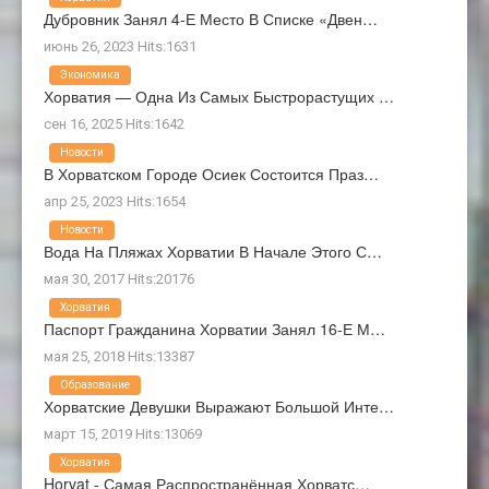
Дубровник Занял 4-Е Место В Списке «Двен…
июнь 26, 2023 Hits:1631
Экономика
Хорватия — Одна Из Самых Быстрорастущих …
сен 16, 2025 Hits:1642
Новости
В Хорватском Городе Осиек Состоится Праз…
апр 25, 2023 Hits:1654
Новости
Вода На Пляжах Хорватии В Начале Этого С…
мая 30, 2017 Hits:20176
Хорватия
Паспорт Гражданина Хорватии Занял 16-Е М…
мая 25, 2018 Hits:13387
Образование
Хорватские Девушки Выражают Большой Инте…
март 15, 2019 Hits:13069
Хорватия
Horvat - Самая Распространённая Хорватс…