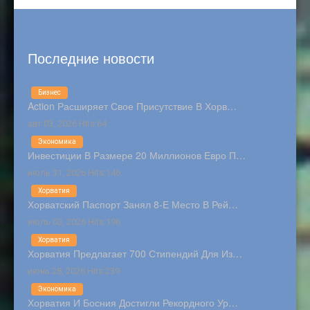
Последние новости
Бизнес
Action Расширяет Свое Присутствие В Хорв…
авг 03, 2026 Hits:64
Экономика
Инвестиции В Размере 20 Миллионов Евро П…
июль 31, 2026 Hits:146
Хорватия
Хорватский Паспорт Занял 8-Е Место В Рей…
июль 03, 2026 Hits:196
Хорватия
Хорватия Предлагает 700 Стипендий Для Из…
июнь 28, 2026 Hits:239
Экономика
Хорватия И Босния Достигли Рекордного Ур…