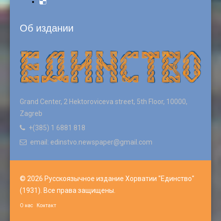
Об издании
Grand Center, 2 Hektoroviceva street, 5th Floor, 10000,
Zagreb
+(385) 1 6881 818
email: edinstvo.newspaper@gmail.com
© 2026 Русскоязычное издание Хорватии "Единство"
(1931). Все права защищены.
О нас
Контакт