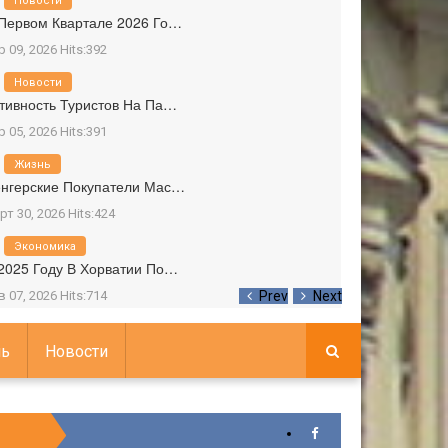
Новости
Первом Квартале 2026 Го…
р 09, 2026 Hits:392
Новости
тивность Туристов На Па…
р 05, 2026 Hits:391
Жизнь
нгерские Покупатели Мас…
рт 30, 2026 Hits:424
Экономика
2025 Году В Хорватии По…
в 07, 2026 Hits:714
Prev
Next
ь
Новости