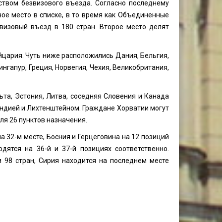
твом безвизового въезда. Согласно последнему
ное место в списке, в то время как Объединенные
визовый въезд в 180 стран. Второе место делят
цария. Чуть ниже расположились Дания, Бельгия,
нгапур, Греция, Норвегия, Чехия, Великобритания,
та, Эстония, Литва, соседняя Словения и Канада
андией и Лихтенштейном. Граждане Хорватии могут
ля 26 пунктов назначения.
 32-м месте, Босния и Герцеговина на 12 позиций
дятся на 36-й и 37-й позициях соответственно.
 98 стран, Сирия находится на последнем месте