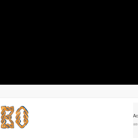
Ac
ав