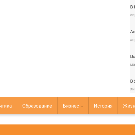
В 
ап
Ак
ап
Ве
ма
В 
ян
итика
Образование
Бизнес
История
Жизн