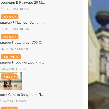
вестиции В Размере 20 М…
ль 31, 2026 Hits:153
Хорватия
рватский Паспорт Занял …
ль 03, 2026 Hits:205
Хорватия
рватия Предлагает 700 С…
нь 28, 2026 Hits:245
Экономика
рватия И Босния Достигл…
р 26, 2026 Hits:330
Новости
асти Сплита Запустили П…
р 14, 2026 Hits:413