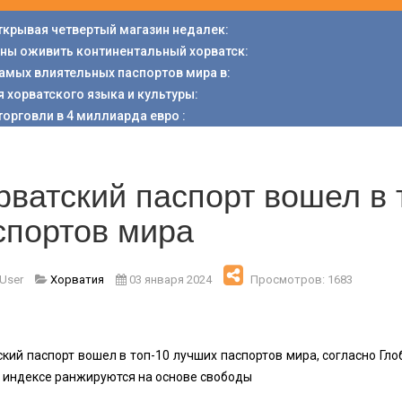
открывая четвертый магазин недалек
:
аны оживить континентальный хорватск
:
 самых влиятельных паспортов мира в
:
я хорватского языка и культуры
:
торговли в 4 миллиарда евро
:
рватский паспорт вошел в 
спортов мира
 User
Хорватия
03 января 2024
Просмотров: 1683
кий паспорт вошел в топ-10 лучших паспортов мира, согласно Гло
 индексе ранжируются на основе свободы