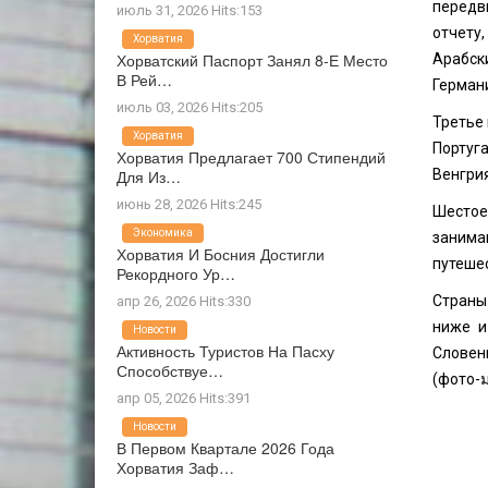
передв
июль 31, 2026 Hits:153
отчету
Хорватия
Хорватский Паспорт Занял 8-Е Место
Арабск
В Рей…
Германи
июль 03, 2026 Hits:205
Третье
Хорватия
Португа
Хорватия Предлагает 700 Стипендий
Для Из…
Венгрия
июнь 28, 2026 Hits:245
Шестое
Экономика
занима
Хорватия И Босния Достигли
путешес
Рекордного Ур…
Страны
апр 26, 2026 Hits:330
ниже и
Новости
Активность Туристов На Пасху
Словен
Способствуе…
(фото-
апр 05, 2026 Hits:391
Новости
В Первом Квартале 2026 Года
Хорватия Заф…