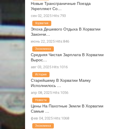
Новые Трансграничные Поезда
Укрепляют Со…
сен 02, 2025 Hits:793
Хорватия
Эпоха Дешевого Отдыха В Хорватии
Закончи…
июнь 22, 2025 Hits:846
Экономика
Средняя Чистая Зарплата В Хорватии
Вырос…
авг 03, 2025 Hits:1016
История
Старейшему В Хорватии Маяку
Исполнилось …
апр 08, 2025 Hits:1056
Новости
Цены На Пахотные Земли В Хорватии
Самые …
фев 04, 2025 Hits:1068
Экономика