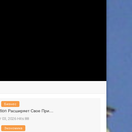
Бизнес
tion Расширяет Свое При…
г 03, 2026 Hits:88
Экономика