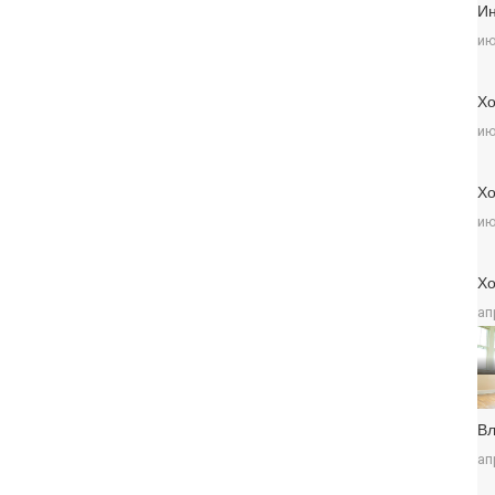
Ин
ию
Хо
ию
Хо
ию
Хо
ап
Вл
ап