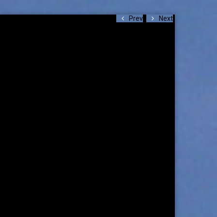
Prev
Next