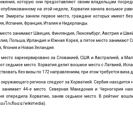
ижения, которую они предоставляют своим владельцам посредс
, опубликованному на этой неделе, Хорватия заняла восьмое рав
ие Эмираты заняли первое место, граждане которых имеют без
я, Испания, Франция, Италия и Нидерланды.
 место занимают Швеция, Финляндия, Люксембург, Австрия и Швей
лия, Польша, Ирландия и Южная Корея, а пятое место занимают Си
, Япония и Новая Зеландия.
 место зарезервировано за Словакией, США и Австралией, а Маль
ют седьмое место. Хорватия делит восьмое место с Латвией, Исл
твовать без визы по 172 направлениям, при этом требуется виза д
 окружающего региона следуют за Хорватией: Сербия находится на
 занимает 44-е место. Северная Македония и Черногория нахо
ия опередила Хорватию, заняв седьмое место. В рейтинг вошли
มองโกเลีย๔๔
/wikimedia).