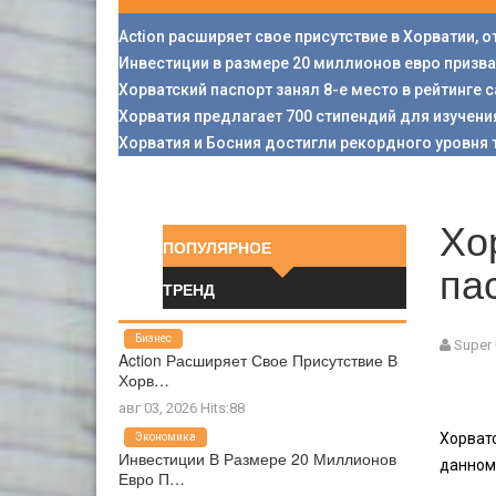
Action расширяет свое присутствие в Хорватии, 
Инвестиции в размере 20 миллионов евро призв
Хорватский паспорт занял 8-е место в рейтинге
Хорватия предлагает 700 стипендий для изучени
Хорватия и Босния достигли рекордного уровня 
Хо
ПОПУЛЯРНОЕ
па
ТРЕНД
Бизнес
Super
Action Расширяет Свое Присутствие В
Хорв…
авг 03, 2026 Hits:88
Хорватс
Экономика
Инвестиции В Размере 20 Миллионов
данном
Евро П…