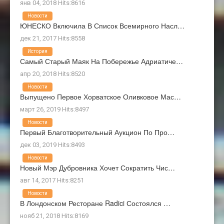
янв 04, 2018 Hits:8616
Новости
ЮНЕСКО Включила В Список Всемирного Насл…
дек 21, 2017 Hits:8558
История
Самый Старый Маяк На Побережье Адриатиче…
апр 20, 2018 Hits:8520
Новости
Выпущено Первое Хорватское Оливковое Мас…
март 26, 2019 Hits:8497
Новости
Первый Благотворительный Аукцион По Про…
дек 03, 2019 Hits:8493
Новости
Новый Мэр Дубровника Хочет Сократить Чис…
авг 14, 2017 Hits:8251
Новости
В Лондонском Ресторане Radici Состоялся …
нояб 21, 2018 Hits:8169