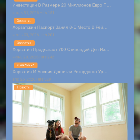
Инвестиции В Размере 20 Миллионов Евро П…
июль 31, 2026 Hits:151
Хорватия
Хорватский Паспорт Занял 8-Е Место В Рей…
июль 03, 2026 Hits:201
Хорватия
Хорватия Предлагает 700 Стипендий Для Из…
июнь 28, 2026 Hits:242
Экономика
Хорватия И Босния Достигли Рекордного Ур…
апр 26, 2026 Hits:329
Новости