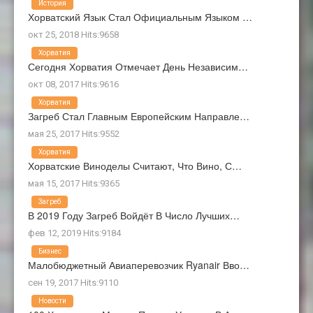
История
Хорватский Язык Стал Официальным Языком …
окт 25, 2018 Hits:9658
Хорватия
Сегодня Хорватия Отмечает День Независим…
окт 08, 2017 Hits:9616
Хорватия
Загреб Стал Главным Европейским Направле…
мая 25, 2017 Hits:9552
Хорватия
Хорватские Виноделы Считают, Что Вино, С…
мая 15, 2017 Hits:9365
Загреб
В 2019 Году Загреб Войдёт В Число Лучших…
фев 12, 2019 Hits:9184
Бизнес
Малобюджетный Авиаперевозчик Ryanair Вво…
сен 19, 2017 Hits:9110
Новости