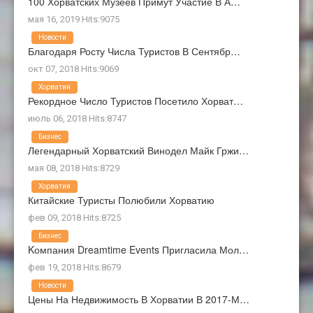
100 Хорватских Музеев Примут Участие В А…
мая 16, 2019 Hits:9075
Новости
Благодаря Росту Числа Туристов В Сентябр…
окт 07, 2018 Hits:9069
Хорватия
Рекордное Число Туристов Посетило Хорват…
июль 06, 2018 Hits:8747
Бизнес
Легендарный Хорватский Винодел Майк Гржи…
мая 08, 2018 Hits:8729
Хорватия
Китайские Туристы Полюбили Хорватию
фев 09, 2018 Hits:8725
Бизнес
Kомпания Dreamtime Events Пригласила Мол…
фев 19, 2018 Hits:8679
Новости
Цены На Недвижимость В Хорватии В 2017-М…