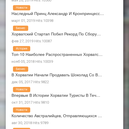
мая 26, 2019 Hits:10560
Новости
Наследный Принц Александр И Кронпринцесс…
март 01, 2019 Hits:10398
Бизнес
Хорватский Стартап Побил Рекорд По Сбору…
фев 27, 2019 Hits:10087
История
Топ-10 Наиболее Распространенных Хорватс…
нояб 05, 2018 Hits:10039
Бизнес
В Хорватии Начали Продавать Шоколад Со В…
дек 05, 2017 Hits:9822
Новости
Впервые В Истории Хорватии Туристы В Теч…
окт 31, 2017 Hits:9810
Новости
Количество Австралийцев, Отправляющихся …
авг 30, 2018 Hits:9789