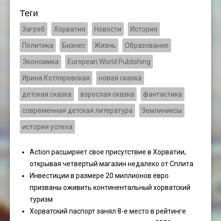
Теги
Загреб
Хорватия
Новости
История
Политика
Бизнес
Жизнь
Образование
Экономика
European World Publishing
Ирина Котляревская
новая сказка
детская сказка
взрослая сказка
фантастика
современная детская литература
Землиниксы
история успеха
Action расширяет свое присутствие в Хорватии,
открывая четвертый магазин недалеко от Сплита
Инвестиции в размере 20 миллионов евро
призваны оживить континентальный хорватский
туризм
Хорватский паспорт занял 8-е место в рейтинге