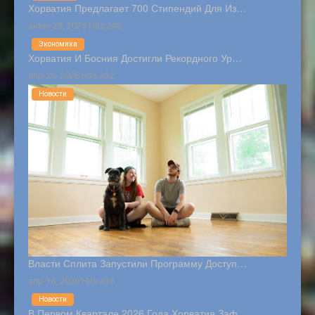
Хорватия Предлагает 700 Стипендий Для Из…
июнь 28, 2026 Hits:246
Экономика
Хорватия И Босния Достигли Рекордного Ур…
апр 26, 2026 Hits:332
Новости
Власти Сплита Запустили Программу Доступ…
апр 14, 2026 Hits:416
Новости
В Первом Квартале 2026 Года Хорватия Заф…