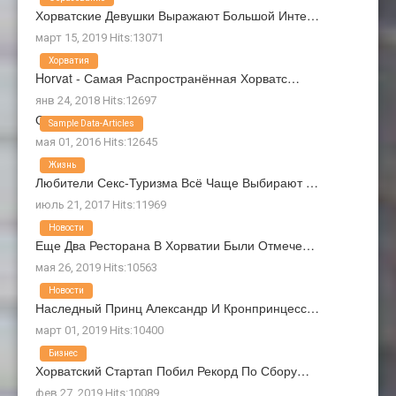
Хорватские Девушки Выражают Большой Инте…
март 15, 2019 Hits:13071
Хорватия
Horvat - Самая Распространённая Хорватс…
янв 24, 2018 Hits:12697
О Нас
Sample Data-Articles
мая 01, 2016 Hits:12645
Жизнь
Любители Секс-Туризма Всё Чаще Выбирают …
июль 21, 2017 Hits:11969
Новости
Еще Два Ресторана В Хорватии Были Отмече…
мая 26, 2019 Hits:10563
Новости
Наследный Принц Александр И Кронпринцесс…
март 01, 2019 Hits:10400
Бизнес
Хорватский Стартап Побил Рекорд По Сбору…
фев 27, 2019 Hits:10089