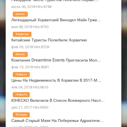
июль 06, 2018 Hits:8748
Бизнес
Легендарный Хорватский Винодел Майк Гржи…
мая 08, 2018 Hits:8730
Хорватия
Китайские Туристы Полюбили Хорватию
фев 09, 2018 Hits:8728
Бизнес
Kомпания Dreamtime Events Пригласила Мол…
фев 19, 2018 Hits:8681
Новости
Цены На Недвижимость В Хорватии В 2017-М…
янв 04, 2018 Hits:8616
Новости
ЮНЕСКО Включила В Список Всемирного Насл…
дек 21, 2017 Hits:8560
История
Самый Старый Маяк На Побережье Адриатиче…