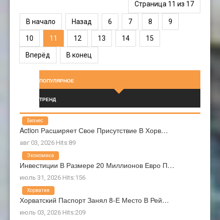
Страница 11 из 17
В начало
Назад
6
7
8
9
10
11
12
13
14
15
Вперёд
В конец
ПОПУЛЯРНОЕ
ТРЕНД
Бизнес
Action Расширяет Свое Присутствие В Хорв…
авг 03, 2026 Hits:89
Экономика
Инвестиции В Размере 20 Миллионов Евро П…
июль 31, 2026 Hits:156
Хорватия
Хорватский Паспорт Занял 8-Е Место В Рей…
июль 03, 2026 Hits:209