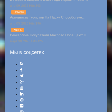
апр 09, 2026 Hits:393
Новости
Активность Туристов На Пасху Способствуе…
апр 05, 2026 Hits:396
Жизнь
Венгерские Покупатели Массово Посещают П…
март 30, 2026 Hits:425
Мы в соцсетях