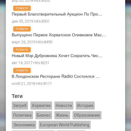
апр 20, 2018 Hits:8520
Новости
Первый Благотворительный Аукцион По Про…
дек 03, 2019 Hits:8501
Новости
Выпущено Первое Хорватское Оливковое Мас…
март 26, 2019 Hits:8499
Новости
Новый Мэр Дубровника Хочет Сократить Чис…
авг 14, 2017 Hits:8251
Новости
В Лондонском Ресторане Radici Состоялся …
нояб 21, 2018 Hits:8171
Теги
Загреб
Хорватия
Новости
История
Политика
Бизнес
Жизнь
Образование
Экономика
European World Publishing