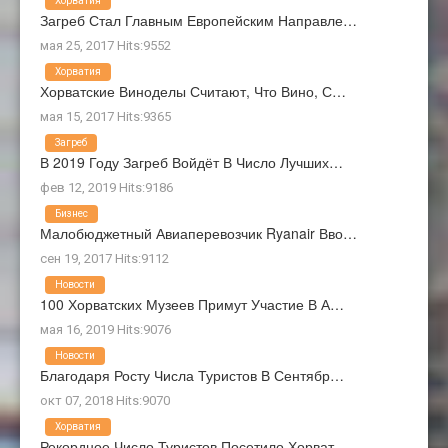
Хорватия
Загреб Стал Главным Европейским Направле…
мая 25, 2017 Hits:9552
Хорватия
Хорватские Виноделы Считают, Что Вино, С…
мая 15, 2017 Hits:9365
Загреб
В 2019 Году Загреб Войдёт В Число Лучших…
фев 12, 2019 Hits:9186
Бизнес
Малобюджетный Авиаперевозчик Ryanair Вво…
сен 19, 2017 Hits:9112
Новости
100 Хорватских Музеев Примут Участие В А…
мая 16, 2019 Hits:9076
Новости
Благодаря Росту Числа Туристов В Сентябр…
окт 07, 2018 Hits:9070
Хорватия
Рекордное Число Туристов Посетило Хорват…