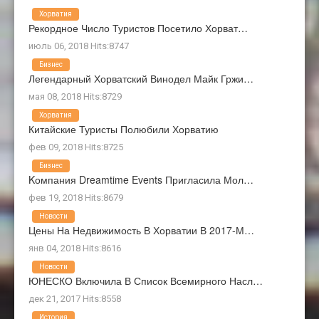
Хорватия
Рекордное Число Туристов Посетило Хорват…
июль 06, 2018 Hits:8747
Бизнес
Легендарный Хорватский Винодел Майк Гржи…
мая 08, 2018 Hits:8729
Хорватия
Китайские Туристы Полюбили Хорватию
фев 09, 2018 Hits:8725
Бизнес
Kомпания Dreamtime Events Пригласила Мол…
фев 19, 2018 Hits:8679
Новости
Цены На Недвижимость В Хорватии В 2017-М…
янв 04, 2018 Hits:8616
Новости
ЮНЕСКО Включила В Список Всемирного Насл…
дек 21, 2017 Hits:8558
История