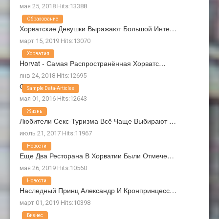
мая 25, 2018 Hits:13388
Образование
Хорватские Девушки Выражают Большой Инте…
март 15, 2019 Hits:13070
Хорватия
Horvat - Самая Распространённая Хорватс…
янв 24, 2018 Hits:12695
О Нас
Sample Data-Articles
мая 01, 2016 Hits:12643
Жизнь
Любители Секс-Туризма Всё Чаще Выбирают …
июль 21, 2017 Hits:11967
Новости
Еще Два Ресторана В Хорватии Были Отмече…
мая 26, 2019 Hits:10560
Новости
Наследный Принц Александр И Кронпринцесс…
март 01, 2019 Hits:10398
Бизнес