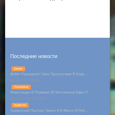
Последние новости
Бизнес
Action Расширяет Свое Присутствие В Хорв…
авг 03, 2026 Hits:83
Экономика
Инвестиции В Размере 20 Миллионов Евро П…
июль 31, 2026 Hits:151
Хорватия
Хорватский Паспорт Занял 8-Е Место В Рей…