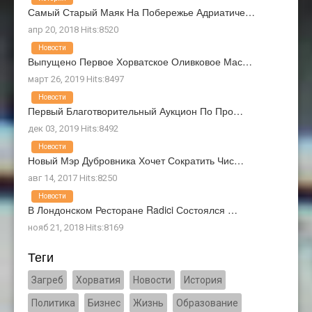
Самый Старый Маяк На Побережье Адриатиче…
апр 20, 2018 Hits:8520
Новости
Выпущено Первое Хорватское Оливковое Мас…
март 26, 2019 Hits:8497
Новости
Первый Благотворительный Аукцион По Про…
дек 03, 2019 Hits:8492
Новости
Новый Мэр Дубровника Хочет Сократить Чис…
авг 14, 2017 Hits:8250
Новости
В Лондонском Ресторане Radici Состоялся …
нояб 21, 2018 Hits:8169
Теги
Загреб
Хорватия
Новости
История
Политика
Бизнес
Жизнь
Образование