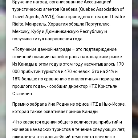
Вручение наград, организованное Ассоциацией
туристических агентов Квебека (Quebec Association of
Travel Agents, AAVQ), было проведено в театре Théâtre
Rialto, Монреаль. Хорватия обошла Португалию,
Мексику, Кубу и Доминиканскую Республику и
получила титул направления года.
«Получение данной награды – это подтверждение
отличной позиции нашей страны на канадском рынке.
Из Канады в этом году в этом году насчитывалось 170
000 прибытий туристов и 470 ночевок. Это на 24% и
18% больше по сравнению с аналогичным периодом
прошлого года», - сообщил директор HTZ Кристьян
Станичич.
Премию забрала Ина Родин из офиса HTZ в Нью-Йорке,
которая также охватывает рынок Канады.
«Что касается оценки общего количества прибытий и
ночевок канадских туристов в течение следующих лет,
ожидается, что дальнейший темп роста поездок в