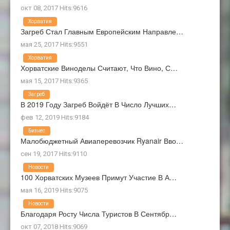
окт 08, 2017 Hits:9616
Хорватия
Загреб Стал Главным Европейским Направле…
мая 25, 2017 Hits:9551
Хорватия
Хорватские Виноделы Считают, Что Вино, С…
мая 15, 2017 Hits:9365
Загреб
В 2019 Году Загреб Войдёт В Число Лучших…
фев 12, 2019 Hits:9184
Бизнес
Малобюджетный Авиаперевозчик Ryanair Вво…
сен 19, 2017 Hits:9110
Новости
100 Хорватских Музеев Примут Участие В А…
мая 16, 2019 Hits:9075
Новости
Благодаря Росту Числа Туристов В Сентябр…
окт 07, 2018 Hits:9069