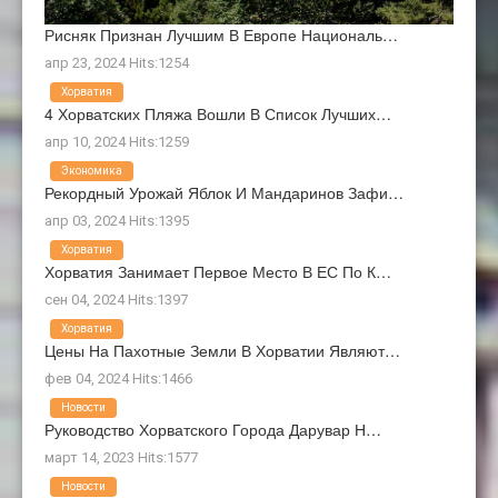
Рисняк Признан Лучшим В Европе Националь…
апр 23, 2024 Hits:1254
Хорватия
4 Хорватских Пляжа Вошли В Список Лучших…
апр 10, 2024 Hits:1259
Экономика
Рекордный Урожай Яблок И Мандаринов Зафи…
апр 03, 2024 Hits:1395
Хорватия
Хорватия Занимает Первое Место В ЕС По К…
сен 04, 2024 Hits:1397
Хорватия
Цены На Пахотные Земли В Хорватии Являют…
фев 04, 2024 Hits:1466
Новости
Руководство Хорватского Города Дарувар Н…
март 14, 2023 Hits:1577
Новости