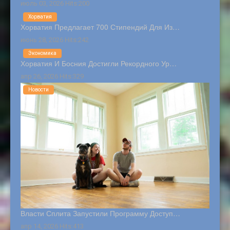
июль 03, 2026 Hits:200
Хорватия
Хорватия Предлагает 700 Стипендий Для Из…
июнь 28, 2026 Hits:242
Экономика
Хорватия И Босния Достигли Рекордного Ур…
апр 26, 2026 Hits:329
Новости
Власти Сплита Запустили Программу Доступ…
апр 14, 2026 Hits:413