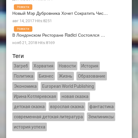
Новости
Новый Мэр Дубровника Хочет Сократить Чис…
авг 14, 2017 Hits:8251
Новости
В Лондонском Ресторане Radici Состоялся …
нояб 21, 2018 Hits:8169
Теги
Загреб
Хорватия
Новости
История
Политика
Бизнес
Жизнь
Образование
Экономика
European World Publishing
Ирина Котляревская
новая сказка
детская сказка
взрослая сказка
фантастика
современная детская литература
Землиниксы
история успеха