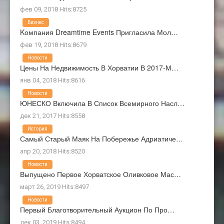
фев 09, 2018 Hits:8725
Бизнес
Kомпания Dreamtime Events Пригласила Мол…
фев 19, 2018 Hits:8679
Новости
Цены На Недвижимость В Хорватии В 2017-М…
янв 04, 2018 Hits:8616
Новости
ЮНЕСКО Включила В Список Всемирного Насл…
дек 21, 2017 Hits:8558
История
Самый Старый Маяк На Побережье Адриатиче…
апр 20, 2018 Hits:8520
Новости
Выпущено Первое Хорватское Оливковое Мас…
март 26, 2019 Hits:8497
Новости
Первый Благотворительный Аукцион По Про…
дек 03, 2019 Hits:8494