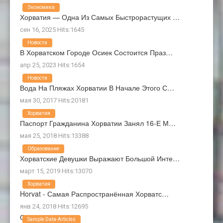
Экономика
Хорватия — Одна Из Самых Быстрорастущих …
сен 16, 2025 Hits:1645
Новости
В Хорватском Городе Осиек Состоится Праз…
апр 25, 2023 Hits:1654
Новости
Вода На Пляжах Хорватии В Начале Этого С…
мая 30, 2017 Hits:20181
Хорватия
Паспорт Гражданина Хорватии Занял 16-Е М…
мая 25, 2018 Hits:13388
Образование
Хорватские Девушки Выражают Большой Инте…
март 15, 2019 Hits:13070
Хорватия
Horvat - Самая Распространённая Хорватс…
янв 24, 2018 Hits:12695
О Нас
Sample Data-Articles