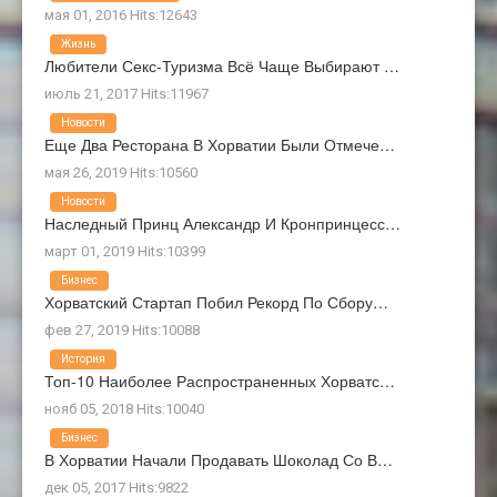
мая 01, 2016 Hits:12643
Жизнь
Любители Секс-Туризма Всё Чаще Выбирают …
июль 21, 2017 Hits:11967
Новости
Еще Два Ресторана В Хорватии Были Отмече…
мая 26, 2019 Hits:10560
Новости
Наследный Принц Александр И Кронпринцесс…
март 01, 2019 Hits:10399
Бизнес
Хорватский Стартап Побил Рекорд По Сбору…
фев 27, 2019 Hits:10088
История
Топ-10 Наиболее Распространенных Хорватс…
нояб 05, 2018 Hits:10040
Бизнес
В Хорватии Начали Продавать Шоколад Со В…
дек 05, 2017 Hits:9822