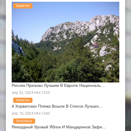
Хорватия
Рисняк Признан Лучшим В Европе Националь…
апр 23, 2024 Hits:1255
Хорватия
4 Хорватских Пляжа Вошли В Список Лучших…
апр 10, 2024 Hits:1260
Экономика
Рекордный Урожай Яблок И Мандаринов Зафи…