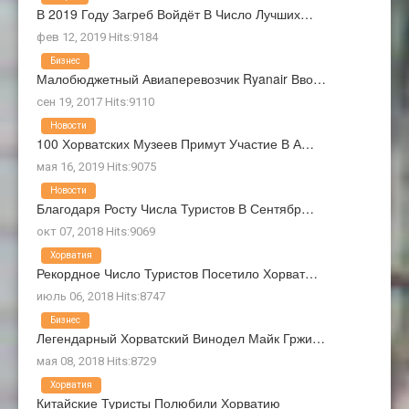
В 2019 Году Загреб Войдёт В Число Лучших…
фев 12, 2019 Hits:9184
Бизнес
Малобюджетный Авиаперевозчик Ryanair Вво…
сен 19, 2017 Hits:9110
Новости
100 Хорватских Музеев Примут Участие В А…
мая 16, 2019 Hits:9075
Новости
Благодаря Росту Числа Туристов В Сентябр…
окт 07, 2018 Hits:9069
Хорватия
Рекордное Число Туристов Посетило Хорват…
июль 06, 2018 Hits:8747
Бизнес
Легендарный Хорватский Винодел Майк Гржи…
мая 08, 2018 Hits:8729
Хорватия
Китайские Туристы Полюбили Хорватию