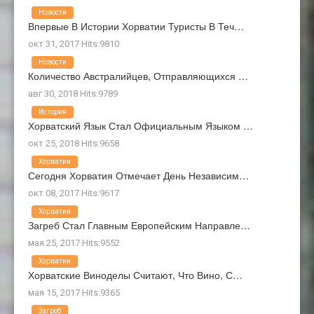
Новости
Впервые В Истории Хорватии Туристы В Теч…
окт 31, 2017 Hits:9810
Новости
Количество Австралийцев, Отправляющихся …
авг 30, 2018 Hits:9789
История
Хорватский Язык Стал Официальным Языком …
окт 25, 2018 Hits:9658
Хорватия
Сегодня Хорватия Отмечает День Независим…
окт 08, 2017 Hits:9617
Хорватия
Загреб Стал Главным Европейским Направле…
мая 25, 2017 Hits:9552
Хорватия
Хорватские Виноделы Считают, Что Вино, С…
мая 15, 2017 Hits:9365
Загреб