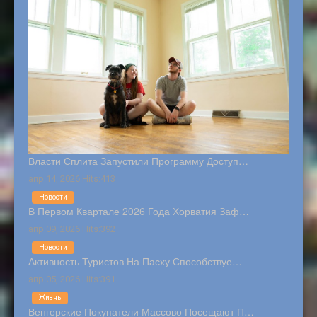
Власти Сплита Запустили Программу Доступ…
апр 14, 2026 Hits:413
Новости
В Первом Квартале 2026 Года Хорватия Заф…
апр 09, 2026 Hits:392
Новости
Активность Туристов На Пасху Способствуе…
апр 05, 2026 Hits:391
Жизнь
Венгерские Покупатели Массово Посещают П…