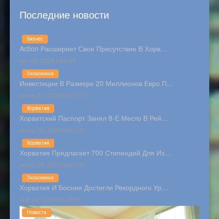
Последние новости
Бизнес
Action Расширяет Свое Присутствие В Хорв…
авг 03, 2026 Hits:84
Экономика
Инвестиции В Размере 20 Миллионов Евро П…
июль 31, 2026 Hits:151
Хорватия
Хорватский Паспорт Занял 8-Е Место В Рей…
июль 03, 2026 Hits:201
Хорватия
Хорватия Предлагает 700 Стипендий Для Из…
июнь 28, 2026 Hits:242
Экономика
Хорватия И Босния Достигли Рекордного Ур…
апр 26, 2026 Hits:330
Новости