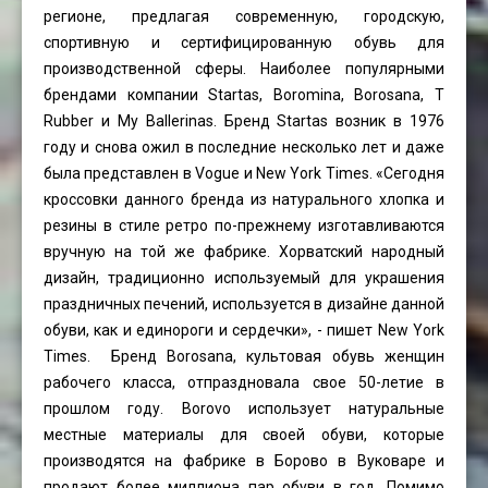
регионе, предлагая современную, городскую,
спортивную и сертифицированную обувь для
производственной сферы. Наиболее популярными
брендами компании Startas, Boromina, Borosana, Т
Rubber и My Ballerinas. Бренд Startas возник в 1976
году и снова ожил в последние несколько лет и даже
была представлен в Vogue и New York Times. «Сегодня
кроссовки данного бренда из натурального хлопка и
резины в стиле ретро по-прежнему изготавливаются
вручную на той же фабрике. Хорватский народный
дизайн, традиционно используемый для украшения
праздничных печений, используется в дизайне данной
обуви, как и единороги и сердечки», - пишет New York
Times. Бренд Borosana, культовая обувь женщин
рабочего класса, отпраздновала свое 50-летие в
прошлом году. Borovo использует натуральные
местные материалы для своей обуви, которые
производятся на фабрике в Борово в Вуковаре и
продают более миллиона пар обуви в год. Помимо