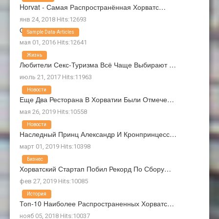
Horvat - Самая Распространённая Хорватс…
янв 24, 2018 Hits:12693
О Нас
Sample Data-Articles
мая 01, 2016 Hits:12641
Жизнь
Любители Секс-Туризма Всё Чаще Выбирают …
июль 21, 2017 Hits:11963
Новости
Еще Два Ресторана В Хорватии Были Отмече…
мая 26, 2019 Hits:10558
Новости
Наследный Принц Александр И Кронпринцесс…
март 01, 2019 Hits:10398
Бизнес
Хорватский Стартап Побил Рекорд По Сбору…
фев 27, 2019 Hits:10085
История
Топ-10 Наиболее Распространенных Хорватс…
нояб 05, 2018 Hits:10037