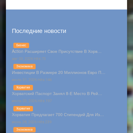
Последние новости
Бизнес
Action Расширяет Свое Присутствие В Хорв…
авг 03, 2026 Hits:73
Экономика
Инвестиции В Размере 20 Миллионов Евро П…
июль 31, 2026 Hits:146
Хорватия
Хорватский Паспорт Занял 8-Е Место В Рей…
июль 03, 2026 Hits:197
Хорватия
Хорватия Предлагает 700 Стипендий Для Из…
июнь 28, 2026 Hits:239
Экономика