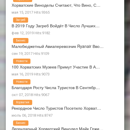
Хорватские Виноделы Считают, Что Вино, С…
мая 15, 2017 Hits:9365
Загреб
В 2019 Году Загреб Войдёт В Число Лучших…
фев 12, 2019 Hits:9182
Бизнес
Малобюджетный Авиаперевозчик Ryanair Вво…
сен 19, 2017 Hits:9109
Новости
100 Хорватских Музеев Примут Участие В А…
мая 16, 2019 Hits:9073
Новости
Благодаря Росту Числа Туристов В Сентябр…
окт 07, 2018 Hits:9067
Хорватия
Рекордное Число Туристов Посетило Хорват…
июль 06, 2018 Hits:8747
Бизнес
Легендарный Хорватский Винодел Майк Гржи…