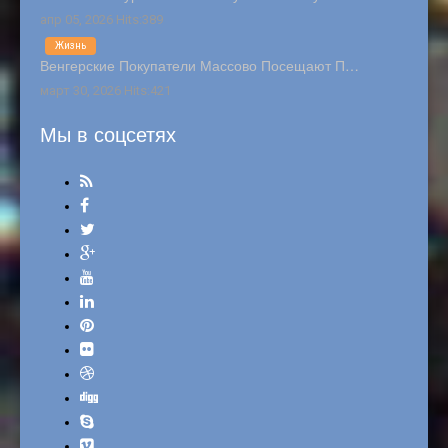
апр 05, 2026 Hits:389
Жизнь
Венгерские Покупатели Массово Посещают П…
март 30, 2026 Hits:421
Мы в соцсетях