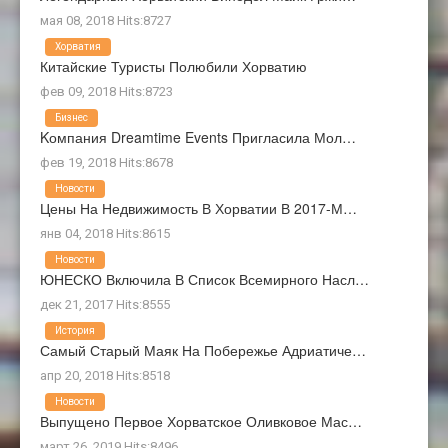
мая 08, 2018 Hits:8727
Хорватия
Китайские Туристы Полюбили Хорватию
фев 09, 2018 Hits:8723
Бизнес
Kомпания Dreamtime Events Пригласила Мол…
фев 19, 2018 Hits:8678
Новости
Цены На Недвижимость В Хорватии В 2017-М…
янв 04, 2018 Hits:8615
Новости
ЮНЕСКО Включила В Список Всемирного Насл…
дек 21, 2017 Hits:8555
История
Самый Старый Маяк На Побережье Адриатиче…
апр 20, 2018 Hits:8518
Новости
Выпущено Первое Хорватское Оливковое Мас…
март 26, 2019 Hits:8496