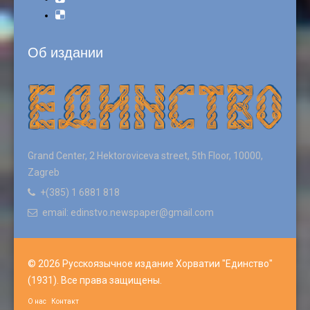
Об издании
Grand Center, 2 Hektoroviceva street, 5th Floor, 10000,
Zagreb
+(385) 1 6881 818
email: edinstvo.newspaper@gmail.com
© 2026 Русскоязычное издание Хорватии "Единство"
(1931). Все права защищены.
О нас
Контакт