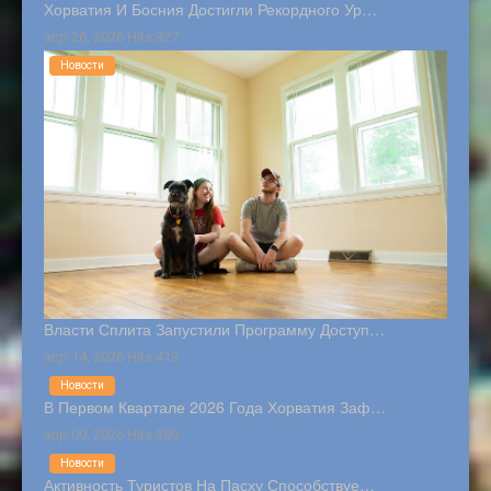
Хорватия И Босния Достигли Рекордного Ур…
апр 26, 2026 Hits:327
Новости
Власти Сплита Запустили Программу Доступ…
апр 14, 2026 Hits:413
Новости
В Первом Квартале 2026 Года Хорватия Заф…
апр 09, 2026 Hits:389
Новости
Активность Туристов На Пасху Способствуе…