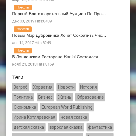
Новости
Первый Благотворительный Аукцион По Про…
дек 03, 2019 Hits:8489
Новости
Новый Мэр Дубровника Хочет Сократить Чис…
авг 14, 2017 Hits:8249
Новости
В Лондонском Ресторане Radici Состоялся …
нояб 21, 2018 Hits:8169
Теги
Загреб
Хорватия
Новости
История
Политика
Бизнес
Жизнь
Образование
Экономика
European World Publishing
Ирина Котляревская
новая сказка
детская сказка
взрослая сказка
фантастика