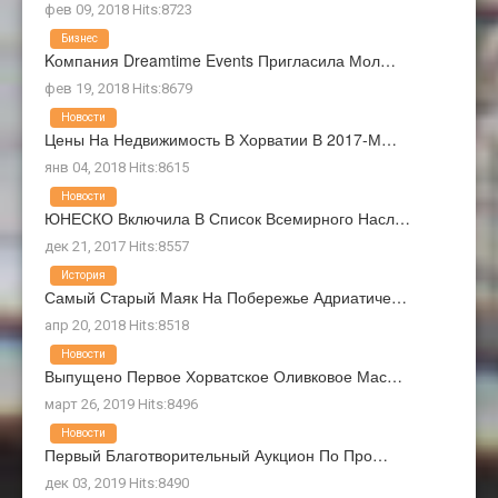
фев 09, 2018 Hits:8723
Бизнес
Kомпания Dreamtime Events Пригласила Мол…
фев 19, 2018 Hits:8679
Новости
Цены На Недвижимость В Хорватии В 2017-М…
янв 04, 2018 Hits:8615
Новости
ЮНЕСКО Включила В Список Всемирного Насл…
дек 21, 2017 Hits:8557
История
Самый Старый Маяк На Побережье Адриатиче…
апр 20, 2018 Hits:8518
Новости
Выпущено Первое Хорватское Оливковое Мас…
март 26, 2019 Hits:8496
Новости
Первый Благотворительный Аукцион По Про…
дек 03, 2019 Hits:8490