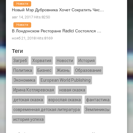
Новости
Новый Мэр Дубровника Хочет Сократить Чис…
авг 14, 2017 Hits:8250
Новости
В Лондонском Ресторане Radici Состоялся …
нояб 21, 2018 Hits:8169
Теги
Загреб
Хорватия
Новости
История
Политика
Бизнес
Жизнь
Образование
Экономика
European World Publishing
Ирина Котляревская
новая сказка
детская сказка
взрослая сказка
фантастика
современная детская литература
Землиниксы
история успеха