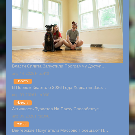
Власти Сплита Запустили Программу Доступ…
апр 14, 2026 Hits:413
Новости
В Первом Квартале 2026 Года Хорватия Заф…
апр 09, 2026 Hits:390
Новости
Активность Туристов На Пасху Способствуе…
апр 05, 2026 Hits:390
Жизнь
Венгерские Покупатели Массово Посещают П…