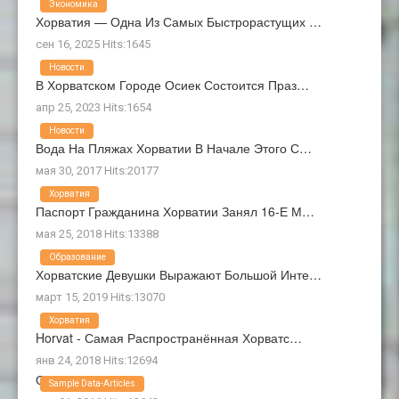
Экономика
Хорватия — Одна Из Самых Быстрорастущих …
сен 16, 2025 Hits:1645
Новости
В Хорватском Городе Осиек Состоится Праз…
апр 25, 2023 Hits:1654
Новости
Вода На Пляжах Хорватии В Начале Этого С…
мая 30, 2017 Hits:20177
Хорватия
Паспорт Гражданина Хорватии Занял 16-Е М…
мая 25, 2018 Hits:13388
Образование
Хорватские Девушки Выражают Большой Инте…
март 15, 2019 Hits:13070
Хорватия
Horvat - Самая Распространённая Хорватс…
янв 24, 2018 Hits:12694
О Нас
Sample Data-Articles