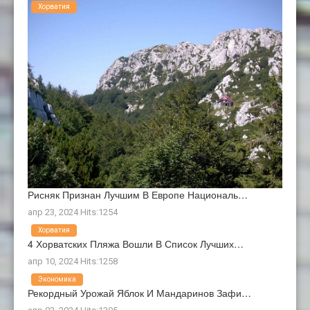
Хорватия
Рисняк Признан Лучшим В Европе Националь…
апр 23, 2024 Hits:1254
Хорватия
4 Хорватских Пляжа Вошли В Список Лучших…
апр 10, 2024 Hits:1258
Экономика
Рекордный Урожай Яблок И Мандаринов Зафи…