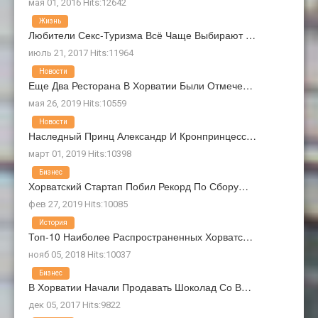
мая 01, 2016 Hits:12642
Жизнь
Любители Секс-Туризма Всё Чаще Выбирают …
июль 21, 2017 Hits:11964
Новости
Еще Два Ресторана В Хорватии Были Отмече…
мая 26, 2019 Hits:10559
Новости
Наследный Принц Александр И Кронпринцесс…
март 01, 2019 Hits:10398
Бизнес
Хорватский Стартап Побил Рекорд По Сбору…
фев 27, 2019 Hits:10085
История
Топ-10 Наиболее Распространенных Хорватс…
нояб 05, 2018 Hits:10037
Бизнес
В Хорватии Начали Продавать Шоколад Со В…
дек 05, 2017 Hits:9822