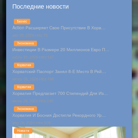
Последние новости
Бизнес
Action Расширяет Свое Присутствие В Хорв…
авг 03, 2026 Hits:75
Экономика
Инвестиции В Размере 20 Миллионов Евро П…
июль 31, 2026 Hits:147
Хорватия
Хорватский Паспорт Занял 8-Е Место В Рей…
июль 03, 2026 Hits:198
Хорватия
Хорватия Предлагает 700 Стипендий Для Из…
июнь 28, 2026 Hits:240
Экономика
Хорватия И Босния Достигли Рекордного Ур…
апр 26, 2026 Hits:328
Новости