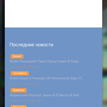
Последние новости
Бизнес
Action Расширяет Свое Присутствие В Хорв…
авг 03, 2026 Hits:88
Экономика
Инвестиции В Размере 20 Миллионов Евро П…
июль 31, 2026 Hits:153
Хорватия
Хорватский Паспорт Занял 8-Е Место В Рей…
июль 03, 2026 Hits:205