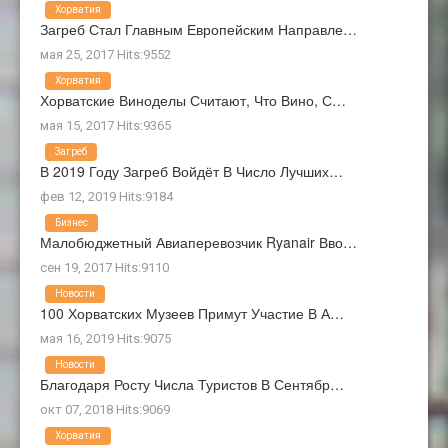
Хорватия
Загреб Стал Главным Европейским Направле…
мая 25, 2017 Hits:9552
Хорватия
Хорватские Виноделы Считают, Что Вино, С…
мая 15, 2017 Hits:9365
Загреб
В 2019 Году Загреб Войдёт В Число Лучших…
фев 12, 2019 Hits:9184
Бизнес
Малобюджетный Авиаперевозчик Ryanair Вво…
сен 19, 2017 Hits:9110
Новости
100 Хорватских Музеев Примут Участие В А…
мая 16, 2019 Hits:9075
Новости
Благодаря Росту Числа Туристов В Сентябр…
окт 07, 2018 Hits:9069
Хорватия