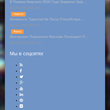
В Первом Квартале 2026 Года Хорватия Заф…
апр 09, 2026 Hits:392
Новости
Активность Туристов На Пасху Способствуе…
апр 05, 2026 Hits:391
Жизнь
Венгерские Покупатели Массово Посещают П…
март 30, 2026 Hits:424
Мы в соцсетях