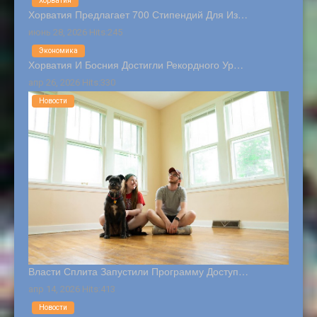
Хорватия
Хорватия Предлагает 700 Стипендий Для Из…
июнь 28, 2026 Hits:245
Экономика
Хорватия И Босния Достигли Рекордного Ур…
апр 26, 2026 Hits:330
Новости
Власти Сплита Запустили Программу Доступ…
апр 14, 2026 Hits:413
Новости