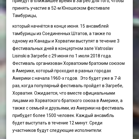
приедут в ближайшее время в Загреб для того, чтобы
принять участие в 52-м Юношеском фестивале
Тамбурицы,
который начнётся в конце июня. 15 ансамблей
тамбурицы из Соединенных Штатов, а также по
одному из Канады и Хорватии выступят в течение 3
фестивальных дней в концертном зале Vatroslav
Lisinski в Загребе с 29 июня по 1 июля 2018 года.
Фестиваль организован Хорватским братским союзом
в Америке, который проходил в разных городах
Америки с начала 1960-х годов. Это будет уже в 7-й
раз, когда популярный фестиваль пройдет в Загребе,
Хорватия. Ожидается, что вместе официальными
лицами из Хорватского братского союза в Америке, а
также с семьей и друзьями, из Америки на фестиваль
прибудет более 1500 человек. Каждый ансамбль
будет выступать в течение 12 минут. Среди
участников будут следующие исполнители: