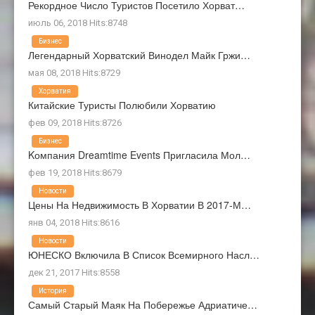
Рекордное Число Туристов Посетило Хорват…
июль 06, 2018 Hits:8748
Бизнес
Легендарный Хорватский Винодел Майк Гржи…
мая 08, 2018 Hits:8729
Хорватия
Китайские Туристы Полюбили Хорватию
фев 09, 2018 Hits:8726
Бизнес
Kомпания Dreamtime Events Пригласила Мол…
фев 19, 2018 Hits:8679
Новости
Цены На Недвижимость В Хорватии В 2017-М…
янв 04, 2018 Hits:8616
Новости
ЮНЕСКО Включила В Список Всемирного Насл…
дек 21, 2017 Hits:8558
История
Самый Старый Маяк На Побережье Адриатиче…