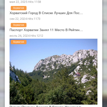
мая 22, 2025 Hits:1158
Хорватия
Хорватский Город В Списке Лучших Для Пос…
сен 22, 2024 Hits:1173
Хорватия
Паспорт Хорватии Занял 11 Место В Рейтин…
июль 26, 2024 Hits:1212
Хорватия
Рисняк Признан Лучшим В Европе Националь…