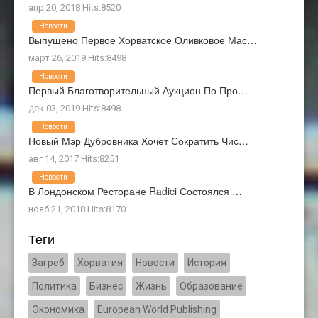
апр 20, 2018 Hits:8520
Новости
Выпущено Первое Хорватское Оливковое Мас…
март 26, 2019 Hits:8498
Новости
Первый Благотворительный Аукцион По Про…
дек 03, 2019 Hits:8498
Новости
Новый Мэр Дубровника Хочет Сократить Чис…
авг 14, 2017 Hits:8251
Новости
В Лондонском Ресторане Radici Состоялся …
нояб 21, 2018 Hits:8170
Теги
Загреб
Хорватия
Новости
История
Политика
Бизнес
Жизнь
Образование
Экономика
European World Publishing