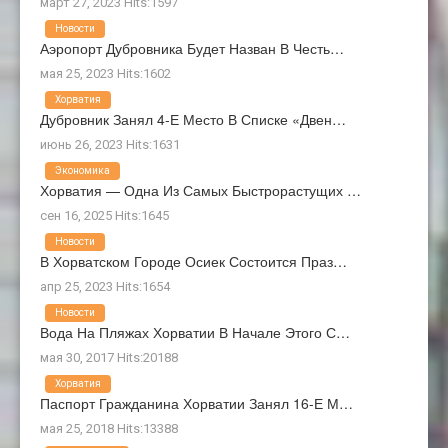
март 27, 2023 Hits:1597
Новости
Аэропорт Дубровника Будет Назван В Честь…
мая 25, 2023 Hits:1602
Хорватия
Дубровник Занял 4-Е Место В Списке «Двен…
июнь 26, 2023 Hits:1631
Экономика
Хорватия — Одна Из Самых Быстрорастущих …
сен 16, 2025 Hits:1645
Новости
В Хорватском Городе Осиек Состоится Праз…
апр 25, 2023 Hits:1654
Новости
Вода На Пляжах Хорватии В Начале Этого С…
мая 30, 2017 Hits:20188
Хорватия
Паспорт Гражданина Хорватии Занял 16-Е М…
мая 25, 2018 Hits:13388