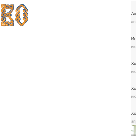
Ac
ав
Ин
ию
Хо
ию
Хо
ию
Хо
ап