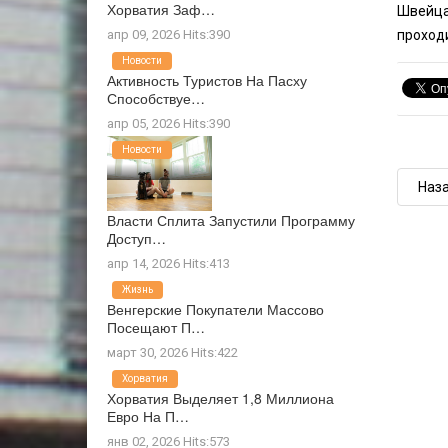
Хорватия Заф…
Швейца
апр 09, 2026 Hits:390
проход
Новости
Активность Туристов На Пасху
Способствуе…
апр 05, 2026 Hits:390
Новости
Наз
Власти Сплита Запустили Программу
Доступ…
апр 14, 2026 Hits:413
Жизнь
Венгерские Покупатели Массово
Посещают П…
март 30, 2026 Hits:422
Хорватия
Хорватия Выделяет 1,8 Миллиона
Евро На П…
янв 02, 2026 Hits:573