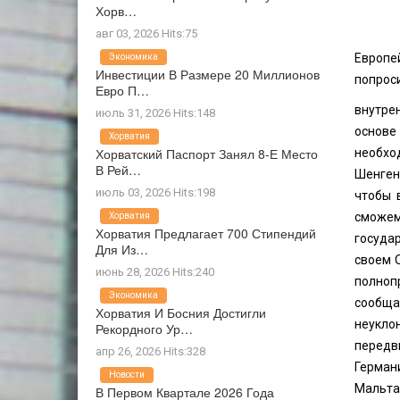
Хорв…
авг 03, 2026 Hits:75
Европе
Экономика
Инвестиции В Размере 20 Миллионов
попроси
Евро П…
внутрен
июль 31, 2026 Hits:148
основе
Хорватия
Хорватский Паспорт Занял 8-Е Место
необхо
В Рей…
Шенген
июль 03, 2026 Hits:198
чтобы 
сможем
Хорватия
Хорватия Предлагает 700 Стипендий
госуда
Для Из…
своем 
июнь 28, 2026 Hits:240
полноп
Экономика
сообща
Хорватия И Босния Достигли
неукло
Рекордного Ур…
передв
апр 26, 2026 Hits:328
Германи
Новости
Мальта
В Первом Квартале 2026 Года