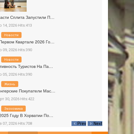
асти Сплита Запустили П…
р 14, 2026 Hits:413
Новости
Первом Квартале 2026 Го…
р 09, 2026 Hits:390
Новости
тивность Туристов На Па…
р 05, 2026 Hits:390
Жизнь
нгерские Покупатели Мас…
рт 30, 2026 Hits:422
Экономика
2025 Году В Хорватии По…
в 07, 2026 Hits:708
Prev
Next