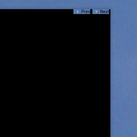
Prev
Next