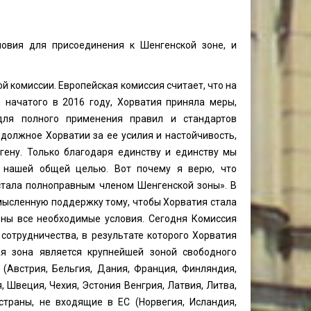
ловия для присоединения к Шенгенской зоне, и
й комиссии. Европейская комиссия считает, что на
 начатого в 2016 году, Хорватия приняла меры,
для полного применения правил и стандартов
должное Хорватии за ее усилия и настойчивость,
ену. Только благодаря единству и единству мы
 нашей общей целью. Вот почему я верю, что
стала полноправным членом Шенгенской зоны». В
мысленную поддержку тому, чтобы Хорватия стала
ены все необходимые условия. Сегодня Комиссия
сотрудничества, в результате которого Хорватия
ая зона является крупнейшей зоной свободного
(Австрия, Бельгия, Дания, Франция, Финляндия,
, Швеция, Чехия, Эстония Венгрия, Латвия, Литва,
страны, не входящие в ЕС (Норвегия, Исландия,