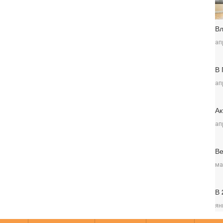
Вл
ап
В 
ап
Ак
ап
Ве
ма
В 
ян