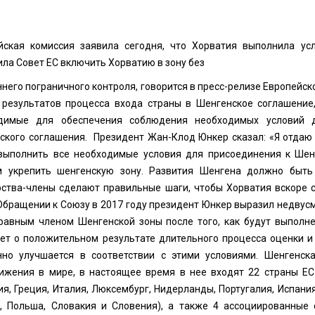
йская комиссия заявила сегодня, что Хорватия выполнила ус
ла Совет ЕС включить Хорватию в зону без
него пограничного контроля, говорится в пресс-релизе Европейско
 результатов процесса входа страны в Шенгенское соглашение,
димые для обеспечения соблюдения необходимых условий 
ского соглашения. Президент Жан-Клод Юнкер сказал: «Я отдаю 
выполнить все необходимые условия для присоединения к Шенг
 укрепить шенгенскую зону. Развития Шенгена должно быть
рства-члены сделают правильные шаги, чтобы Хорватия вскоре 
Обращении к Союзу в 2017 году президент Юнкер выразил недвус
равным членом Шенгенской зоны после того, как будут выполн
ет о положительном результате длительного процесса оценки и 
нно улучшается в соответствии с этими условиями. Шенгенск
ижения в мире, в настоящее время в нее входят 22 страны ЕС 
я, Греция, Италия, Люксембург, Нидерланды, Португалия, Испания
, Польша, Словакия и Словения), а также 4 ассоциированные 