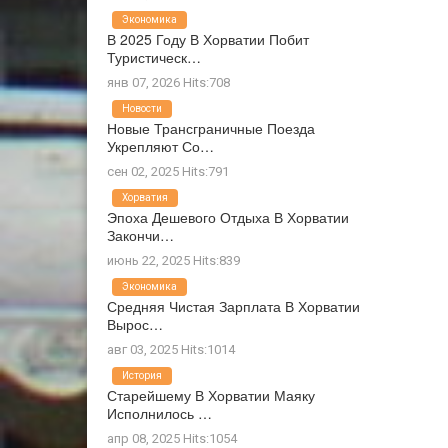
Экономика
В 2025 Году В Хорватии Побит
Туристическ…
янв 07, 2026 Hits:708
Новости
Новые Трансграничные Поезда
Укрепляют Со…
сен 02, 2025 Hits:791
Хорватия
Эпоха Дешевого Отдыха В Хорватии
Закончи…
июнь 22, 2025 Hits:839
Экономика
Средняя Чистая Зарплата В Хорватии
Вырос…
авг 03, 2025 Hits:1014
История
Старейшему В Хорватии Маяку
Исполнилось …
апр 08, 2025 Hits:1054