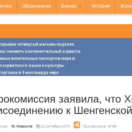
итика
Образование
Бизнес
История
Жизн
открывая четвертый магазин недалек
:
аны оживить континентальный хорватск
:
 самых влиятельных паспортов мира в
:
я хорватского языка и культуры
:
торговли в 4 миллиарда евро
:
рокомиссия заявила, что Х
исоединению к Шенгенской
 User
Новости
22 октября 2019
Просмотров: 4748