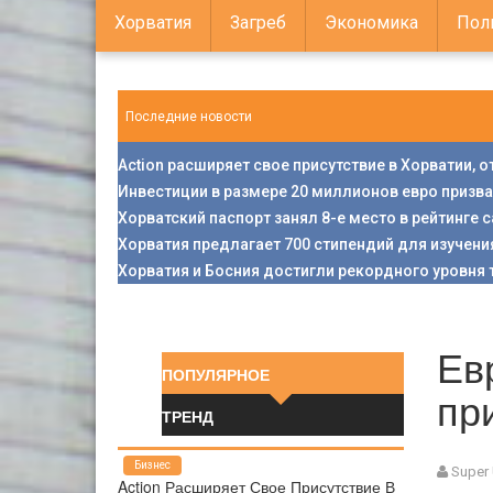
Хорватия
Загреб
Экономика
Пол
Последние новости
Action расширяет свое присутствие в Хорватии, 
Инвестиции в размере 20 миллионов евро призв
Хорватский паспорт занял 8-е место в рейтинге
Хорватия предлагает 700 стипендий для изучени
Хорватия и Босния достигли рекордного уровня 
Ев
ПОПУЛЯРНОЕ
пр
ТРЕНД
Бизнес
Super
Action Расширяет Свое Присутствие В