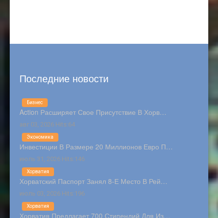
Последние новости
Бизнес
Action Расширяет Свое Присутствие В Хорв…
авг 03, 2026 Hits:64
Экономика
Инвестиции В Размере 20 Миллионов Евро П…
июль 31, 2026 Hits:146
Хорватия
Хорватский Паспорт Занял 8-Е Место В Рей…
июль 03, 2026 Hits:196
Хорватия
Хорватия Предлагает 700 Стипендий Для Из…