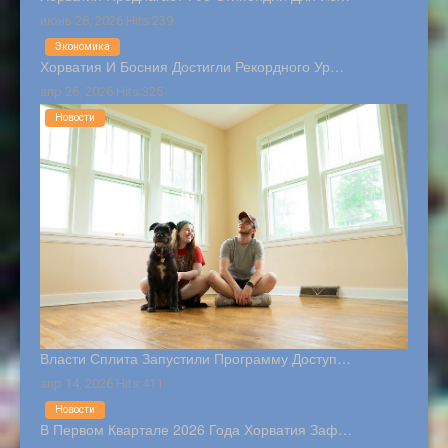
июнь 28, 2026 Hits:239
Экономика
Хорватия И Босния Достигли Рекордного Ур…
апр 26, 2026 Hits:325
Новости
Власти Сплита Запустили Программу Доступ…
апр 14, 2026 Hits:411
Новости
В Первом Квартале 2026 Года Хорватия Заф…