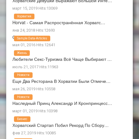
Хорватские Девушки Выражают Большой Инте…
март 15, 2019 Hits:13069
Хорватия
Horvat - Самая Распространённая Хорватс…
янв 24, 2018 Hits:12693
О Нас
Sample Data-Articles
мая 01, 2016 Hits:12641
Жизнь
Любители Секс-Туризма Всё Чаще Выбирают …
июль 21, 2017 Hits:11963
Новости
Еще Два Ресторана В Хорватии Были Отмече…
мая 26, 2019 Hits:10558
Новости
Наследный Принц Александр И Кронпринцесс…
март 01, 2019 Hits:10398
Бизнес
Хорватский Стартап Побил Рекорд По Сбору…
фев 27, 2019 Hits:10085