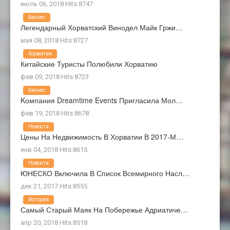
июль 06, 2018 Hits:8747
Бизнес
Легендарный Хорватский Винодел Майк Гржи…
мая 08, 2018 Hits:8727
Хорватия
Китайские Туристы Полюбили Хорватию
фев 09, 2018 Hits:8723
Бизнес
Kомпания Dreamtime Events Пригласила Мол…
фев 19, 2018 Hits:8678
Новости
Цены На Недвижимость В Хорватии В 2017-М…
янв 04, 2018 Hits:8615
Новости
ЮНЕСКО Включила В Список Всемирного Насл…
дек 21, 2017 Hits:8555
История
Самый Старый Маяк На Побережье Адриатиче…
апр 20, 2018 Hits:8518