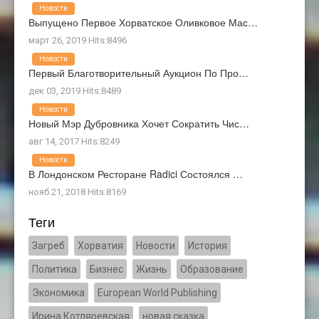
Новости
Выпущено Первое Хорватское Оливковое Мас…
март 26, 2019 Hits:8496
Новости
Первый Благотворительный Аукцион По Про…
дек 03, 2019 Hits:8489
Новости
Новый Мэр Дубровника Хочет Сократить Чис…
авг 14, 2017 Hits:8249
Новости
В Лондонском Ресторане Radici Состоялся …
нояб 21, 2018 Hits:8169
Теги
Загреб
Хорватия
Новости
История
Политика
Бизнес
Жизнь
Образование
Экономика
European World Publishing
Ирина Котляревская
новая сказка