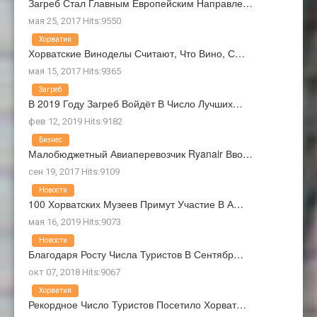
Загреб Стал Главным Европейским Направле…
мая 25, 2017 Hits:9550
Хорватия
Хорватские Виноделы Считают, Что Вино, С…
мая 15, 2017 Hits:9365
Загреб
В 2019 Году Загреб Войдёт В Число Лучших…
фев 12, 2019 Hits:9182
Бизнес
Малобюджетный Авиаперевозчик Ryanair Вво…
сен 19, 2017 Hits:9109
Новости
100 Хорватских Музеев Примут Участие В А…
мая 16, 2019 Hits:9073
Новости
Благодаря Росту Числа Туристов В Сентябр…
окт 07, 2018 Hits:9067
Хорватия
Рекордное Число Туристов Посетило Хорват…