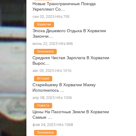
Новые Трансграничные Поезда
Укрепляют Со…
сен 02, 2025 Hits:793
Хорватия
Эпоха Дешевого Отдыха В Хорватии
Закончи…
июнь 22, 2025 Hits:846
Экономика
Средняя Чистая Зарплата В Хорватии
Вырос…
авг 03, 2025 Hits:1016
История
Старейшему В Хорватии Маяку
Исполнилось …
апр 08, 2025 Hits:1056
Новости
Цены На Пахотные Земли В Хорватии
Самые …
фев 04, 2025 Hits:1068
Экономика