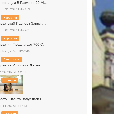
вестиции В Размере 20 М…
ль 31, 2026 Hits:153
Хорватия
рватский Паспорт Занял …
ль 03, 2026 Hits:205
Хорватия
рватия Предлагает 700 С…
нь 28, 2026 Hits:245
Экономика
рватия И Босния Достигл…
р 26, 2026 Hits:330
Новости
асти Сплита Запустили П…
р 14, 2026 Hits:413