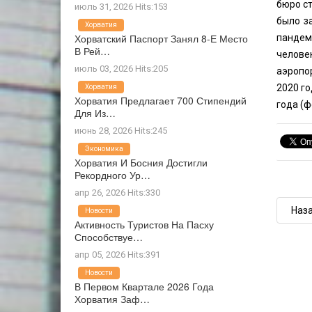
бюро ст
июль 31, 2026 Hits:153
было з
Хорватия
Хорватский Паспорт Занял 8-Е Место
пандем
В Рей…
челове
июль 03, 2026 Hits:205
аэропор
2020 го
Хорватия
Хорватия Предлагает 700 Стипендий
года (ф
Для Из…
июнь 28, 2026 Hits:245
Экономика
Хорватия И Босния Достигли
Рекордного Ур…
апр 26, 2026 Hits:330
Наз
Новости
Активность Туристов На Пасху
Способствуе…
апр 05, 2026 Hits:391
Новости
В Первом Квартале 2026 Года
Хорватия Заф…