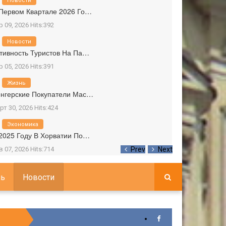
Новости
Первом Квартале 2026 Го…
р 09, 2026 Hits:392
Новости
тивность Туристов На Па…
р 05, 2026 Hits:391
Жизнь
нгерские Покупатели Мас…
рт 30, 2026 Hits:424
Экономика
2025 Году В Хорватии По…
в 07, 2026 Hits:714
Prev
Next
ь
Новости