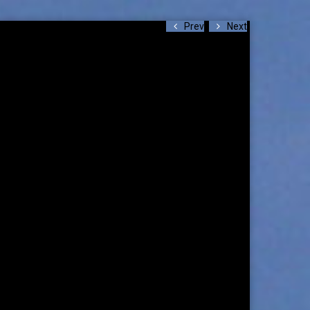
Prev
Next