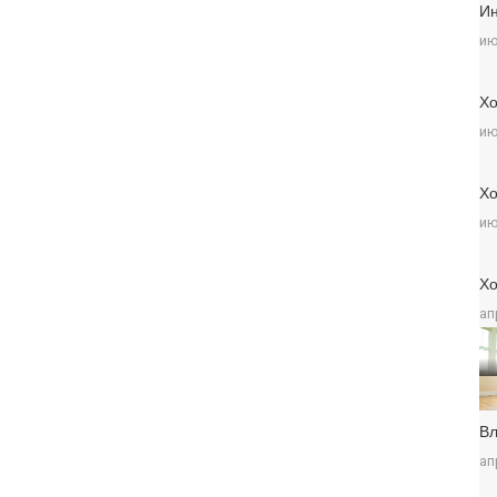
Ин
ию
Хо
ию
Хо
ию
Хо
ап
Вл
ап