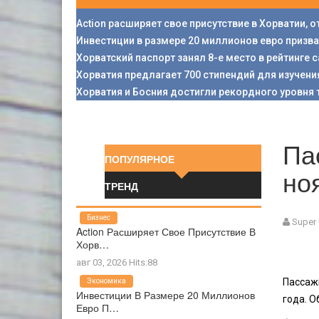
Action расширяет свое присутствие в Хорватии, 
Инвестиции в размере 20 миллионов евро призв
Хорватский паспорт занял 8-е место в рейтинге
Хорватия предлагает 700 стипендий для изучени
Хорватия и Босния достигли рекордного уровня 
Па
ПОПУЛЯРНОЕ
но
ТРЕНД
Бизнес
Super
Action Расширяет Свое Присутствие В
Хорв…
авг 03, 2026 Hits:88
Пассаж
Экономика
Инвестиции В Размере 20 Миллионов
года. 
Евро П…