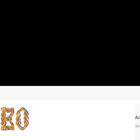
Ac
ав