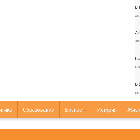
В 
ап
Ак
ап
Ве
ма
В 
ян
итика
Образование
Бизнес
История
Жизн