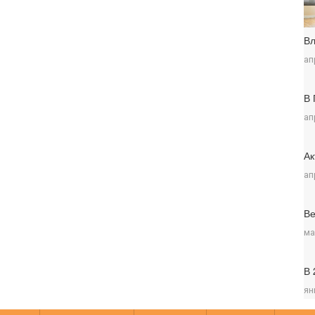
Вл
ап
В 
ап
Ак
ап
Ве
ма
В 
ян