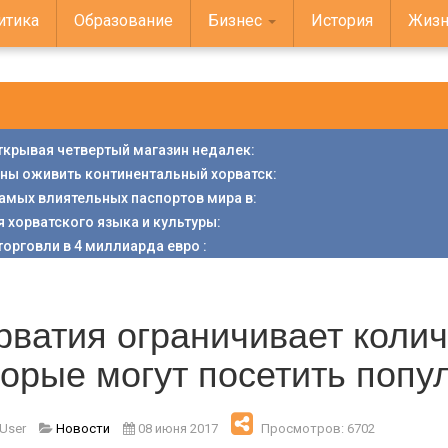
итика
Образование
Бизнес
История
Жизн
открывая четвертый магазин недалек
:
аны оживить континентальный хорватск
:
 самых влиятельных паспортов мира в
:
я хорватского языка и культуры
:
торговли в 4 миллиарда евро
:
рватия ограничивает колич
торые могут посетить поп
 User
Новости
08 июня 2017
Просмотров: 6702