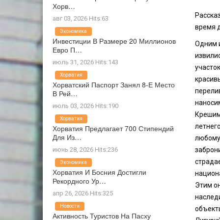
Хорв…
Расска
авг 03, 2026 Hits:63
время 
Экономика
Инвестиции В Размере 20 Миллионов
Одним 
Евро П…
извили
июль 31, 2026 Hits:143
участок
Хорватия
красив
Хорватский Паспорт Занял 8-Е Место
перели
В Рей…
наноси
июль 03, 2026 Hits:190
Крешим
Хорватия
летнего
Хорватия Предлагает 700 Стипендий
Для Из…
любому,
июнь 28, 2026 Hits:236
заброни
страда
Экономика
Хорватия И Босния Достигли
национа
Рекордного Ур…
Этим о
апр 26, 2026 Hits:325
наслед
Новости
объект
Активность Туристов На Пасху