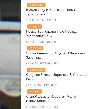
Экономика
В 2025 Году В Хорватии Побит
Туристическ…
янв 07, 2026 Hits:703
Новости
Новые Трансграничные Поезда
Укрепляют Со…
сен 02, 2025 Hits:788
Хорватия
Эпоха Дешевого Отдыха В Хорватии
Закончи…
июнь 22, 2025 Hits:836
Экономика
Средняя Чистая Зарплата В Хорватии
Вырос…
авг 03, 2025 Hits:1012
История
Старейшему В Хорватии Маяку
Исполнилось …
апр 08, 2025 Hits:1050