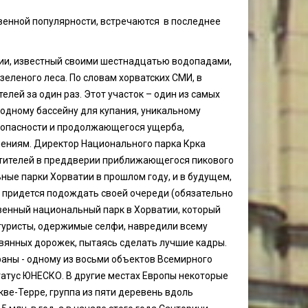
венной популярности, встречаются в последнее
тии, известный своими шестнадцатью водопадами,
леного леса. По словам хорватских СМИ, в
телей за один раз. Этот участок – один из самых
одному бассейну для купания, уникальному
зопасности и продолжающегося ущерба,
чениям. Директор Национального парка Крка
тителей в преддверии приближающегося пикового
ные парки Хорватии в прошлом году, и в будущем,
» придется подождать своей очереди (обязательно
твенный национальный парк в Хорватии, который
туристы, одержимые селфи, навредили всему
евянных дорожек, пытаясь сделать лучшие кадры.
аны - одному из восьми объектов Всемирного
татус ЮНЕСКО. В другие местах Европы некоторые
ве-Терре, группа из пяти деревень вдоль