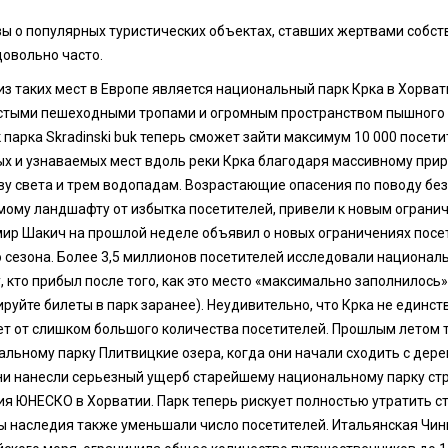
зы о популярных туристических объектах, ставших жертвами собст
довольно часто.
из таких мест в Европе является национальный парк Крка в Хорва
стыми пешеходными тропами и огромным пространством пышного зе
 парка Skradinski buk теперь сможет зайти максимум 10 000 посети
ых и узнаваемых мест вдоль реки Крка благодаря массивному прир
ву света и трем водопадам. Возрастающие опасения по поводу бе
мому ландшафту от избытка посетителей, привели к новым ограни
ир Шакич на прошлой неделе объявил о новых ограничениях посе
 сезона. Более 3,5 миллионов посетителей исследовали националь
 кто прибыл после того, как это место «максимально заполнилось
руйте билеты в парк заранее). Неудивительно, что Крка не единс
ет от слишком большого количества посетителей. Прошлым летом 
льному парку Плитвицкие озера, когда они начали сходить с дер
ни нанесли серьезный ущерб старейшему национальному парку стр
ия ЮНЕСКО в Хорватии. Парк теперь рискует полностью утратить с
ы наследия также уменьшали число посетителей. Итальянская Чинк