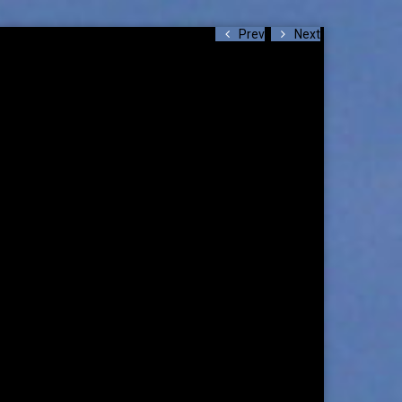
Prev
Next