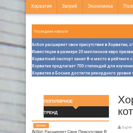
Хорватия
Загреб
Экономика
Пол
Последние новости
Action расширяет свое присутствие в Хорватии, 
Инвестиции в размере 20 миллионов евро призв
Хорватский паспорт занял 8-е место в рейтинге
Хорватия предлагает 700 стипендий для изучени
Хорватия и Босния достигли рекордного уровня 
Хо
ПОПУЛЯРНОЕ
ко
ТРЕНД
Бизнес
Super
Action Расширяет Свое Присутствие В