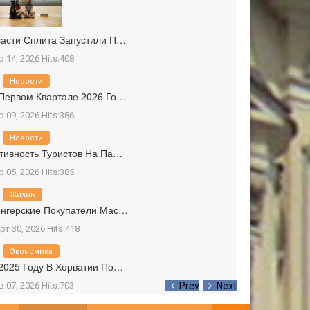
асти Сплита Запустили П…
р 14, 2026 Hits:408
Новости
Первом Квартале 2026 Го…
р 09, 2026 Hits:386
Новости
тивность Туристов На Па…
р 05, 2026 Hits:385
Жизнь
нгерские Покупатели Мас…
рт 30, 2026 Hits:418
Экономика
2025 Году В Хорватии По…
в 07, 2026 Hits:703
Prev
Next