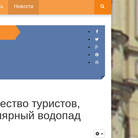
ь
Новости
ество туристов,
улярный водопад