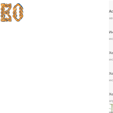
Ac
ав
Ин
ию
Хо
ию
Хо
ию
Хо
ап