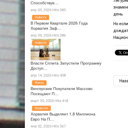
Лигурий
Способствуе…
знамен
апр 05, 2026 Hits:385
день.
Новости
В Первом Квартале 2026 Года
Но если
Хорватия Заф…
дождать
апр 09, 2026 Hits:386
Национа
Новости
Власти Сплита Запустили Программу
Доступ…
апр 14, 2026 Hits:408
Наз
Жизнь
Венгерские Покупатели Массово
Посещают П…
март 30, 2026 Hits:418
Хорватия
Хорватия Выделяет 1,8 Миллиона
Евро На П…
янв 02, 2026 Hits:567