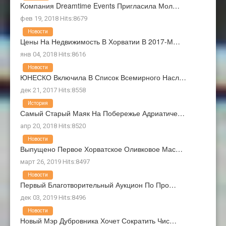
Kомпания Dreamtime Events Пригласила Мол…
фев 19, 2018 Hits:8679
Новости
Цены На Недвижимость В Хорватии В 2017-М…
янв 04, 2018 Hits:8616
Новости
ЮНЕСКО Включила В Список Всемирного Насл…
дек 21, 2017 Hits:8558
История
Самый Старый Маяк На Побережье Адриатиче…
апр 20, 2018 Hits:8520
Новости
Выпущено Первое Хорватское Оливковое Мас…
март 26, 2019 Hits:8497
Новости
Первый Благотворительный Аукцион По Про…
дек 03, 2019 Hits:8496
Новости
Новый Мэр Дубровника Хочет Сократить Чис…