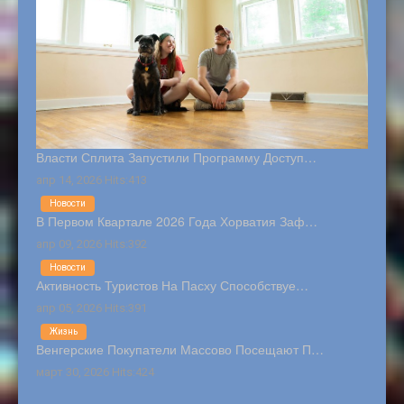
Власти Сплита Запустили Программу Доступ…
апр 14, 2026 Hits:413
Новости
В Первом Квартале 2026 Года Хорватия Заф…
апр 09, 2026 Hits:392
Новости
Активность Туристов На Пасху Способствуе…
апр 05, 2026 Hits:391
Жизнь
Венгерские Покупатели Массово Посещают П…
март 30, 2026 Hits:424