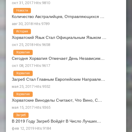
окт 31, 2017 Hits:9810
Новости
Количество Австралийцев, Отправляющихся …
авг 30, 2018 Hits:9789
История
Хорватский Язык Стал Официальным Языком …
окт 25, 2018 Hits:9658
Хорватия
Сегодня Хорватия Отмечает День Независим…
окт 08, 2017 Hits:9617
Хорватия
Загреб Стал Главным Европейским Направле…
мая 25, 2017 Hits:9552
Хорватия
Хорватские Виноделы Считают, Что Вино, С…
мая 15, 2017 Hits:9365
Загреб
В 2019 Году Загреб Войдёт В Число Лучших…
фев 12, 2019 Hits:9184