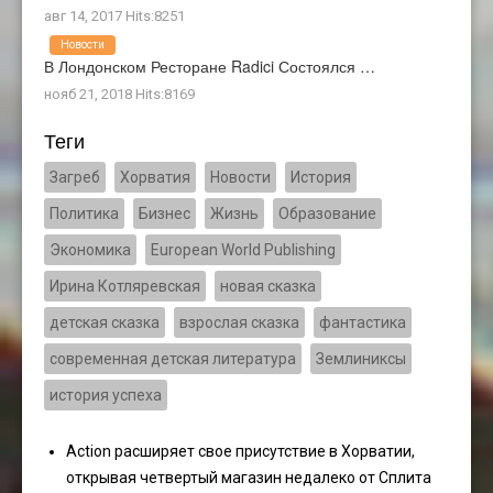
авг 14, 2017 Hits:8251
Новости
В Лондонском Ресторане Radici Состоялся …
нояб 21, 2018 Hits:8169
Теги
Загреб
Хорватия
Новости
История
Политика
Бизнес
Жизнь
Образование
Экономика
European World Publishing
Ирина Котляревская
новая сказка
детская сказка
взрослая сказка
фантастика
современная детская литература
Землиниксы
история успеха
Action расширяет свое присутствие в Хорватии,
открывая четвертый магазин недалеко от Сплита