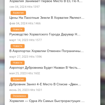
Хорватия Занимает Первое Место В ЕС По К…
сен 04, 2024 Hits:1397
Хорватия
Цены На Пахотные Земли В Хорватии Являют…
фев 04, 2024 Hits:1466
Новости
Руководство Хорватского Города Дарувар Н…
март 14, 2023 Hits:1577
Новости
В Аэропортах Хорватии Отменен Пограничны…
март 27, 2023 Hits:1596
Новости
Аэропорт Дубровника Будет Назван В Честь…
мая 25, 2023 Hits:1602
Хорватия
Дубровник Занял 4-Е Место В Списке «Двен…
июнь 26, 2023 Hits:1631
Экономика
Хорватия — Одна Из Самых Быстрорастущих …