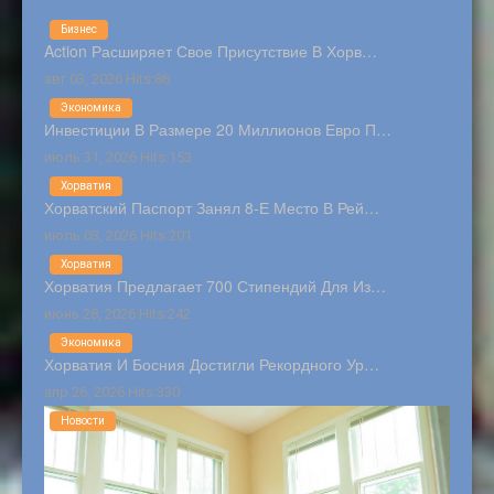
Бизнес
Action Расширяет Свое Присутствие В Хорв…
авг 03, 2026 Hits:86
Экономика
Инвестиции В Размере 20 Миллионов Евро П…
июль 31, 2026 Hits:153
Хорватия
Хорватский Паспорт Занял 8-Е Место В Рей…
июль 03, 2026 Hits:201
Хорватия
Хорватия Предлагает 700 Стипендий Для Из…
июнь 28, 2026 Hits:242
Экономика
Хорватия И Босния Достигли Рекордного Ур…
апр 26, 2026 Hits:330
Новости