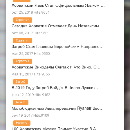
Хорватский Язык Стал Официальным Языком …
окт 25, 2018 Hits:9654
Хорватия
Сегодня Хорватия Отмечает День Независим…
окт 08, 2017 Hits:9609
Хорватия
Загреб Стал Главным Европейским Направле…
мая 25, 2017 Hits:9550
Хорватия
Хорватские Виноделы Считают, Что Вино, С…
мая 15, 2017 Hits:9365
Загреб
В 2019 Году Загреб Войдёт В Число Лучших…
фев 12, 2019 Hits:9182
Бизнес
Малобюджетный Авиаперевозчик Ryanair Вво…
сен 19, 2017 Hits:9109
Новости
100 Хорватских Музеев Примут Участие В А…