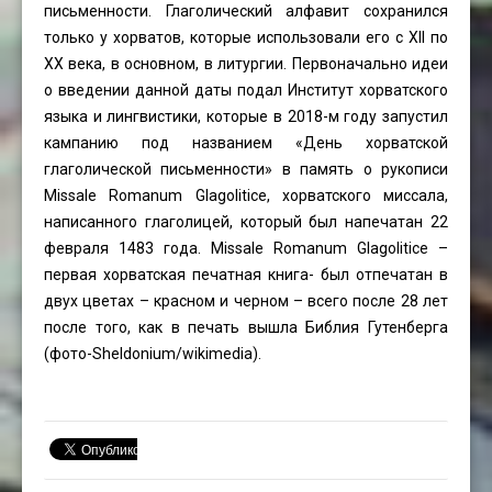
письменности. Глаголический алфавит сохранился
только у хорватов, которые использовали его с XII по
XX века, в основном, в литургии. Первоначально идеи
о введении данной даты подал Институт хорватского
языка и лингвистики, которые в 2018-м году запустил
кампанию под названием «День хорватской
глаголической письменности» в память о рукописи
Missale Romanum Glagolitice, хорватского миссала,
написанного глаголицей, который был напечатан 22
февраля 1483 года. Missale Romanum Glagolitice –
первая хорватская печатная книга- был отпечатан в
двух цветах – красном и черном – всего после 28 лет
после того, как в печать вышла Библия Гутенберга
(фото-
Sheldonium
/wikimedia).