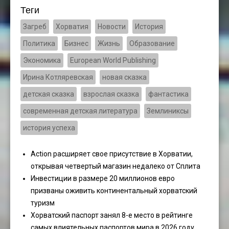
Теги
Загреб
Хорватия
Новости
История
Политика
Бизнес
Жизнь
Образование
Экономика
European World Publishing
Ирина Котляревская
новая сказка
детская сказка
взрослая сказка
фантастика
современная детская литература
Землиниксы
история успеха
Action расширяет свое присутствие в Хорватии,
открывая четвертый магазин недалеко от Сплита
Инвестиции в размере 20 миллионов евро
призваны оживить континентальный хорватский
туризм
Хорватский паспорт занял 8-е место в рейтинге
самых влиятельных паспортов мира в 2026 году