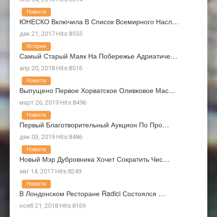
Новости
ЮНЕСКО Включила В Список Всемирного Насл…
дек 21, 2017 Hits:8555
История
Самый Старый Маяк На Побережье Адриатиче…
апр 20, 2018 Hits:8516
Новости
Выпущено Первое Хорватское Оливковое Мас…
март 26, 2019 Hits:8496
Новости
Первый Благотворительный Аукцион По Про…
дек 03, 2019 Hits:8486
Новости
Новый Мэр Дубровника Хочет Сократить Чис…
авг 14, 2017 Hits:8249
Новости
В Лондонском Ресторане Radici Состоялся …
нояб 21, 2018 Hits:8169