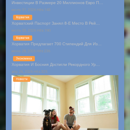
Инвестиции В Размере 20 Миллионов Евро П…
июль 31, 2026 Hits:143
Хорватия
Хорватский Паспорт Занял 8-Е Место В Рей…
июль 03, 2026 Hits:190
Хорватия
Хорватия Предлагает 700 Стипендий Для Из…
июнь 28, 2026 Hits:236
Экономика
Хорватия И Босния Достигли Рекордного Ур…
апр 26, 2026 Hits:325
Новости