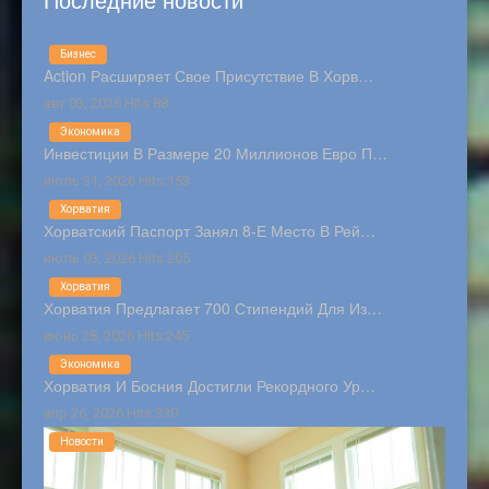
Бизнес
Action Расширяет Свое Присутствие В Хорв…
авг 03, 2026 Hits:88
Экономика
Инвестиции В Размере 20 Миллионов Евро П…
июль 31, 2026 Hits:153
Хорватия
Хорватский Паспорт Занял 8-Е Место В Рей…
июль 03, 2026 Hits:205
Хорватия
Хорватия Предлагает 700 Стипендий Для Из…
июнь 28, 2026 Hits:245
Экономика
Хорватия И Босния Достигли Рекордного Ур…
апр 26, 2026 Hits:330
Новости