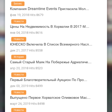
Бизнес
Kомпания Dreamtime Events Пригласила Мол…
фев 19, 2018 Hits:8679
Новости
Цены На Недвижимость В Хорватии В 2017-М…
янв 04, 2018 Hits:8616
Новости
ЮНЕСКО Включила В Список Всемирного Насл…
дек 21, 2017 Hits:8558
История
Самый Старый Маяк На Побережье Адриатиче…
апр 20, 2018 Hits:8520
Новости
Первый Благотворительный Аукцион По Про…
дек 03, 2019 Hits:8499
Новости
Выпущено Первое Хорватское Оливковое Мас…
март 26, 2019 Hits:8498
Новости