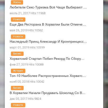
Жизнь
Любители Секс-Туризма Всё Чаще Выбирают …
июль 21, 2017 Hits:11968
Новости
Еще Два Ресторана В Хорватии Были Отмече…
мая 26, 2019 Hits:10562
Новости
Наследный Принц Александр И Кронпринцесс…
март 01, 2019 Hits:10399
Бизнес
Хорватский Стартап Побил Рекорд По Сбору…
фев 27, 2019 Hits:10088
История
Топ-10 Наиболее Распространенных Хорватс…
нояб 05, 2018 Hits:10042
Бизнес
В Хорватии Начали Продавать Шоколад Со В…
дек 05, 2017 Hits:9824
Новости