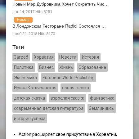
Новый Мэр Дубровника Хочет Сократить Чис…
авг 14, 2017 Hits:8251
Новости
В Лондонском Ресторане Radici Состоялся …
нояб 21, 2018 Hits:8170
Теги
Загреб
Хорватия
Новости
История
Политика
Бизнес
Жизнь
Образование
Экономика
European World Publishing
Ирина Котляревская
новая сказка
детская сказка
взрослая сказка
фантастика
современная детская литература
Землиниксы
история успеха
Action расширяет свое присутствие в Хорватии,