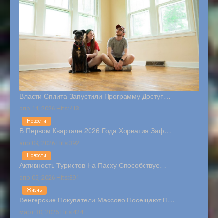
Власти Сплита Запустили Программу Доступ…
апр 14, 2026 Hits:413
Новости
В Первом Квартале 2026 Года Хорватия Заф…
апр 09, 2026 Hits:392
Новости
Активность Туристов На Пасху Способствуе…
апр 05, 2026 Hits:391
Жизнь
Венгерские Покупатели Массово Посещают П…
март 30, 2026 Hits:424