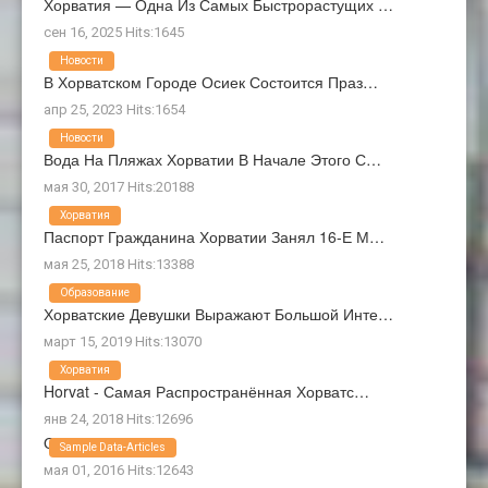
Хорватия — Одна Из Самых Быстрорастущих …
сен 16, 2025 Hits:1645
Новости
В Хорватском Городе Осиек Состоится Праз…
апр 25, 2023 Hits:1654
Новости
Вода На Пляжах Хорватии В Начале Этого С…
мая 30, 2017 Hits:20188
Хорватия
Паспорт Гражданина Хорватии Занял 16-Е М…
мая 25, 2018 Hits:13388
Образование
Хорватские Девушки Выражают Большой Инте…
март 15, 2019 Hits:13070
Хорватия
Horvat - Самая Распространённая Хорватс…
янв 24, 2018 Hits:12696
О Нас
Sample Data-Articles
мая 01, 2016 Hits:12643