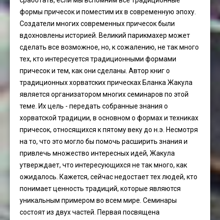
сработать, если мы вспомним все традиционные
формы причесок и поместим их в современную эпоху.
Создатели многих современных причесок были
вдохновлены историей. Великий парикмахер может
сделать все возможное, но, к сожалению, не так много
тех, кто интересуется традиционными формами
причесок и тем, как они сделаны. Автор книг о
традиционных хорватских прическах Бланка Жакула
является организатором многих семинаров по этой
теме. Их цель - передать собранные знания о
хорватской традиции, в основном о формах и техниках
причесок, относящихся к пятому веку до н.э. Несмотря
на то, что это могло бы помочь расширить знания и
привлечь множество интересных идей, Жакула
утверждает, что интересующихся не так много, как
ожидалось. Кажется, сейчас недостает тех людей, кто
понимает ценность традиций, которые являются
уникальным примером во всем мире. Семинары
состоят из двух частей. Первая посвящена