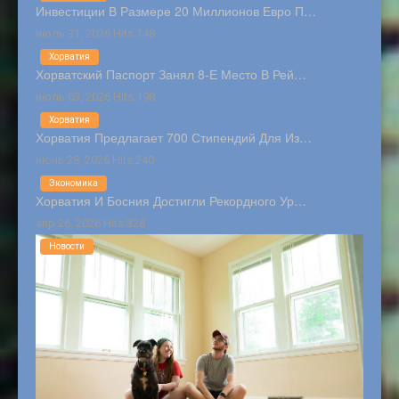
Инвестиции В Размере 20 Миллионов Евро П…
июль 31, 2026 Hits:148
Хорватия
Хорватский Паспорт Занял 8-Е Место В Рей…
июль 03, 2026 Hits:198
Хорватия
Хорватия Предлагает 700 Стипендий Для Из…
июнь 28, 2026 Hits:240
Экономика
Хорватия И Босния Достигли Рекордного Ур…
апр 26, 2026 Hits:328
Новости