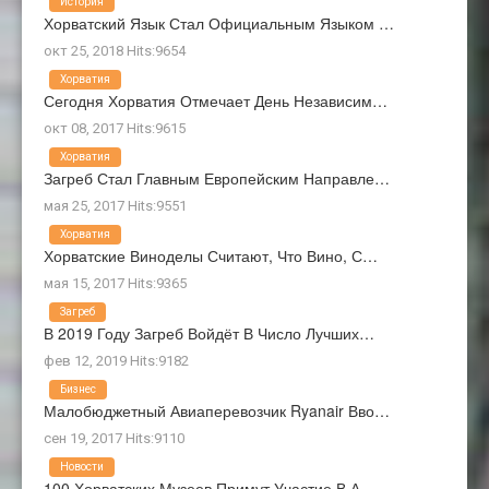
История
Хорватский Язык Стал Официальным Языком …
окт 25, 2018 Hits:9654
Хорватия
Сегодня Хорватия Отмечает День Независим…
окт 08, 2017 Hits:9615
Хорватия
Загреб Стал Главным Европейским Направле…
мая 25, 2017 Hits:9551
Хорватия
Хорватские Виноделы Считают, Что Вино, С…
мая 15, 2017 Hits:9365
Загреб
В 2019 Году Загреб Войдёт В Число Лучших…
фев 12, 2019 Hits:9182
Бизнес
Малобюджетный Авиаперевозчик Ryanair Вво…
сен 19, 2017 Hits:9110
Новости
100 Хорватских Музеев Примут Участие В А…