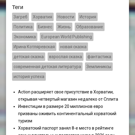
Теги
Загреб
Хорватия
Новости
История
Политика
Бизнес
Жизнь
Образование
Экономика
European World Publishing
Ирина Котляревская
новая сказка
детская сказка
взрослая сказка
фантастика
современная детская литература
Землиниксы
история успеха
Action расширяет свое присутствие в Хорватии,
открывая четвертый магазин недалеко от Сплита
Инвестиции в размере 20 миллионов евро
призваны оживить континентальный хорватский
туризм
Хорватский паспорт занял 8-е место в рейтинге