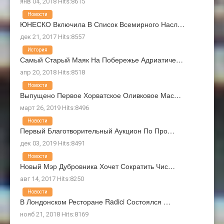
янв 04, 2018 Hits:8615
Новости
ЮНЕСКО Включила В Список Всемирного Насл…
дек 21, 2017 Hits:8557
История
Самый Старый Маяк На Побережье Адриатиче…
апр 20, 2018 Hits:8518
Новости
Выпущено Первое Хорватское Оливковое Мас…
март 26, 2019 Hits:8496
Новости
Первый Благотворительный Аукцион По Про…
дек 03, 2019 Hits:8491
Новости
Новый Мэр Дубровника Хочет Сократить Чис…
авг 14, 2017 Hits:8250
Новости
В Лондонском Ресторане Radici Состоялся …
нояб 21, 2018 Hits:8169