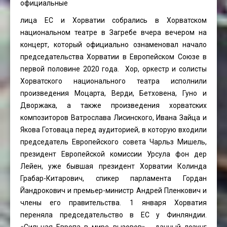
официальные
лица ЕС и Хорватии собрались в Хорватском
национальном театре в Загребе вчера вечером на
концерт, который официально ознаменовал начало
председательства Хорватии в Европейском Союзе в
первой половине 2020 года. Хор, оркестр и солисты
Хорватского национального театра исполнили
произведения Моцарта, Верди, Бетховена, Гуно и
Дворжака, а также произведения хорватских
композиторов Ватрослава Лисинского, Ивана Зайца и
Якова Готоваца перед аудиторией, в которую входили
председатель Европейского совета Чарльз Мишель,
президент Европейской комиссии Урсула фон дер
Лейен, уже бывшая президент Хорватии Колинда
Грабар-Китарович, спикер парламента Гордан
Йандрокович и премьер-министр Андрей Пленкович и
члены его правительства. 1 января Хорватия
переняла председательство в ЕС у Финляндии.