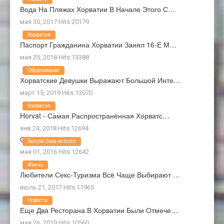
Вода На Пляжах Хорватии В Начале Этого С…
мая 30, 2017 Hits:20179
Хорватия
Паспорт Гражданина Хорватии Занял 16-Е М…
мая 25, 2018 Hits:13388
Образование
Хорватские Девушки Выражают Большой Инте…
март 15, 2019 Hits:13070
Хорватия
Horvat - Самая Распространённая Хорватс…
янв 24, 2018 Hits:12694
О Нас
Sample Data-Articles
мая 01, 2016 Hits:12642
Жизнь
Любители Секс-Туризма Всё Чаще Выбирают …
июль 21, 2017 Hits:11965
Новости
Еще Два Ресторана В Хорватии Были Отмече…
мая 26, 2019 Hits:10560