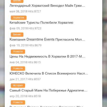
Бизнес
Легендарный Хорватский Винодел Майк Гржи…
мая 08, 2018 Hits:8727
Хорватия
Китайские Туристы Полюбили Хорватию
фев 09, 2018 Hits:8723
Бизнес
Kомпания Dreamtime Events Пригласила Мол…
фев 19, 2018 Hits:8679
Новости
Цены На Недвижимость В Хорватии В 2017-М…
янв 04, 2018 Hits:8615
Новости
ЮНЕСКО Включила В Список Всемирного Насл…
дек 21, 2017 Hits:8557
История
Самый Старый Маяк На Побережье Адриатиче…
апр 20, 2018 Hits:8518
Новости
Выпущено Первое Хорватское Оливковое Мас…