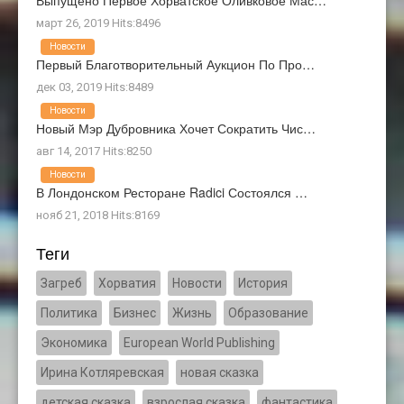
март 26, 2019 Hits:8496
Новости
Первый Благотворительный Аукцион По Про…
дек 03, 2019 Hits:8489
Новости
Новый Мэр Дубровника Хочет Сократить Чис…
авг 14, 2017 Hits:8250
Новости
В Лондонском Ресторане Radici Состоялся …
нояб 21, 2018 Hits:8169
Теги
Загреб
Хорватия
Новости
История
Политика
Бизнес
Жизнь
Образование
Экономика
European World Publishing
Ирина Котляревская
новая сказка
детская сказка
взрослая сказка
фантастика