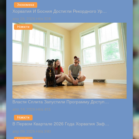
Экономика
Хорватия И Босния Достигли Рекордного Ур…
апр 26, 2026 Hits:328
Новости
Власти Сплита Запустили Программу Доступ…
апр 14, 2026 Hits:413
Новости
В Первом Квартале 2026 Года Хорватия Заф…
апр 09, 2026 Hits:390