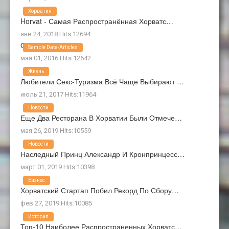
Хорватия
Horvat - Самая Распространённая Хорватс…
янв 24, 2018 Hits:12694
О Нас
Sample Data-Articles
мая 01, 2016 Hits:12642
Жизнь
Любители Секс-Туризма Всё Чаще Выбирают …
июль 21, 2017 Hits:11964
Новости
Еще Два Ресторана В Хорватии Были Отмече…
мая 26, 2019 Hits:10559
Новости
Наследный Принц Александр И Кронпринцесс…
март 01, 2019 Hits:10398
Бизнес
Хорватский Стартап Побил Рекорд По Сбору…
фев 27, 2019 Hits:10085
История
Топ-10 Наиболее Распространенных Хорватс…