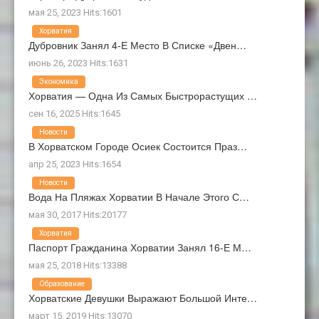
мая 25, 2023 Hits:1601
Хорватия
Дубровник Занял 4-Е Место В Списке «Двен…
июнь 26, 2023 Hits:1631
Экономика
Хорватия — Одна Из Самых Быстрорастущих …
сен 16, 2025 Hits:1645
Новости
В Хорватском Городе Осиек Состоится Праз…
апр 25, 2023 Hits:1654
Новости
Вода На Пляжах Хорватии В Начале Этого С…
мая 30, 2017 Hits:20177
Хорватия
Паспорт Гражданина Хорватии Занял 16-Е М…
мая 25, 2018 Hits:13388
Образование
Хорватские Девушки Выражают Большой Инте…
март 15, 2019 Hits:13070