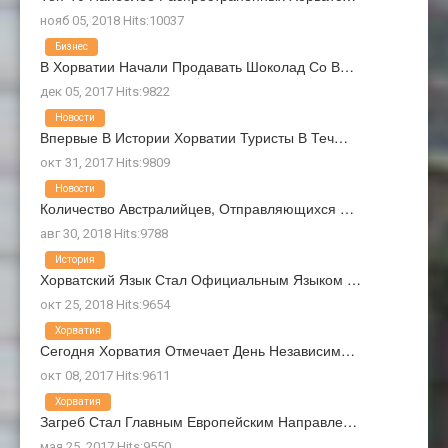
нояб 05, 2018 Hits:10037
Бизнес
В Хорватии Начали Продавать Шоколад Со В…
дек 05, 2017 Hits:9822
Новости
Впервые В Истории Хорватии Туристы В Теч…
окт 31, 2017 Hits:9809
Новости
Количество Австралийцев, Отправляющихся …
авг 30, 2018 Hits:9788
История
Хорватский Язык Стал Официальным Языком …
окт 25, 2018 Hits:9654
Хорватия
Сегодня Хорватия Отмечает День Независим…
окт 08, 2017 Hits:9611
Хорватия
Загреб Стал Главным Европейским Направле…
мая 25, 2017 Hits:9550