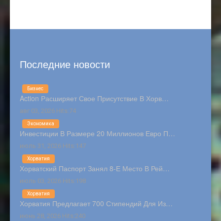
Последние новости
Бизнес
Action Расширяет Свое Присутствие В Хорв…
авг 03, 2026 Hits:74
Экономика
Инвестиции В Размере 20 Миллионов Евро П…
июль 31, 2026 Hits:147
Хорватия
Хорватский Паспорт Занял 8-Е Место В Рей…
июль 03, 2026 Hits:198
Хорватия
Хорватия Предлагает 700 Стипендий Для Из…
июнь 28, 2026 Hits:240