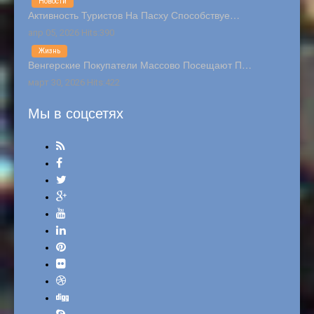
Новости
Активность Туристов На Пасху Способствуе…
апр 05, 2026 Hits:390
Жизнь
Венгерские Покупатели Массово Посещают П…
март 30, 2026 Hits:422
Мы в соцсетях