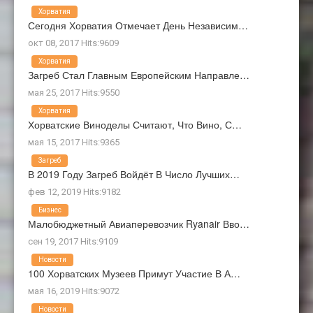
Хорватия
Сегодня Хорватия Отмечает День Независим…
окт 08, 2017 Hits:9609
Хорватия
Загреб Стал Главным Европейским Направле…
мая 25, 2017 Hits:9550
Хорватия
Хорватские Виноделы Считают, Что Вино, С…
мая 15, 2017 Hits:9365
Загреб
В 2019 Году Загреб Войдёт В Число Лучших…
фев 12, 2019 Hits:9182
Бизнес
Малобюджетный Авиаперевозчик Ryanair Вво…
сен 19, 2017 Hits:9109
Новости
100 Хорватских Музеев Примут Участие В А…
мая 16, 2019 Hits:9072
Новости