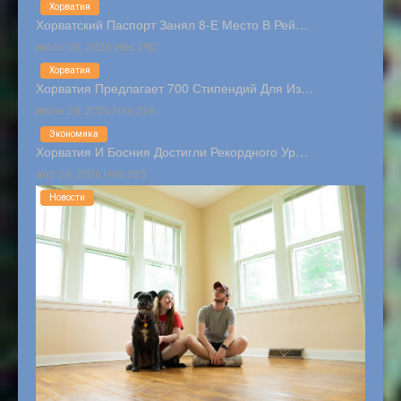
Хорватия
Хорватский Паспорт Занял 8-Е Место В Рей…
июль 03, 2026 Hits:190
Хорватия
Хорватия Предлагает 700 Стипендий Для Из…
июнь 28, 2026 Hits:236
Экономика
Хорватия И Босния Достигли Рекордного Ур…
апр 26, 2026 Hits:325
Новости