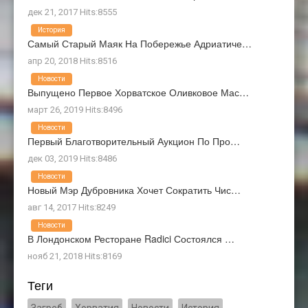
дек 21, 2017 Hits:8555
История
Самый Старый Маяк На Побережье Адриатиче…
апр 20, 2018 Hits:8516
Новости
Выпущено Первое Хорватское Оливковое Мас…
март 26, 2019 Hits:8496
Новости
Первый Благотворительный Аукцион По Про…
дек 03, 2019 Hits:8486
Новости
Новый Мэр Дубровника Хочет Сократить Чис…
авг 14, 2017 Hits:8249
Новости
В Лондонском Ресторане Radici Состоялся …
нояб 21, 2018 Hits:8169
Теги
Загреб
Хорватия
Новости
История