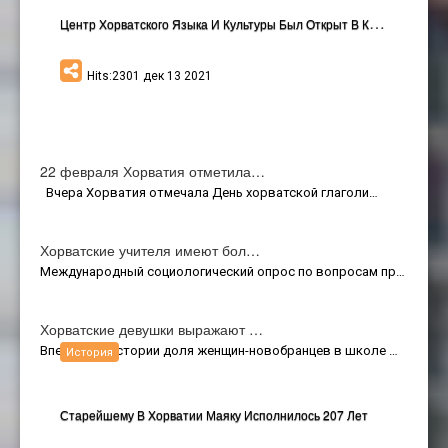
Ц
Ентр Хорватского Языка И Культуры Был Открыт В Киеве
Hits:2301 дек 13 2021
22 февраля Хорватия отметила…
Вчера Хорватия отмечала День хорватской глаголи…
Хорватские учителя имеют бол…
Международный социологический опрос по вопросам пр…
Хорватские девушки выражают …
Впервые в истории доля женщин-новобранцев в школе …
История
Старейшему В Хорватии Маяку Исполнилось 207 Лет