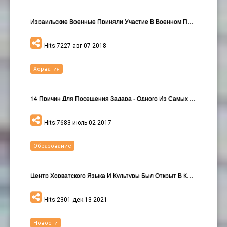
Израильские Военные Приняли Участие В Военном Пара…
Hits:7227 авг 07 2018
Хорватия
14 Причин Для Посещения Задара - Одного Из Самых И…
Hits:7683 июль 02 2017
Образование
Центр Хорватского Языка И Культуры Был Открыт В К…
Hits:2301 дек 13 2021
Новости