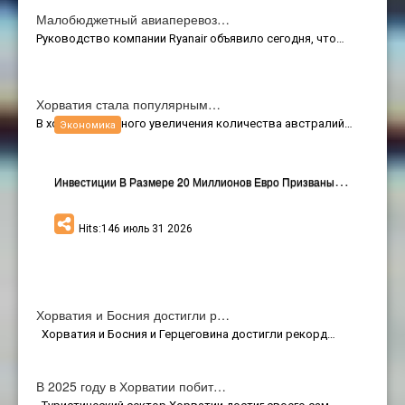
Малобюджетный авиаперевоз…
Руководство компании Ryanair объявило сегодня, что…
Хорватия стала популярным…
В ходе постоянного увеличения количества австралий…
Экономика
И
Нвестиции В Размере 20 Миллионов Евро Призваны Оживить Континентальный Хорватский Туризм
Hits:146 июль 31 2026
Хорватия и Босния достигли р…
Хорватия и Босния и Герцеговина достигли рекорд…
В 2025 году в Хорватии побит…