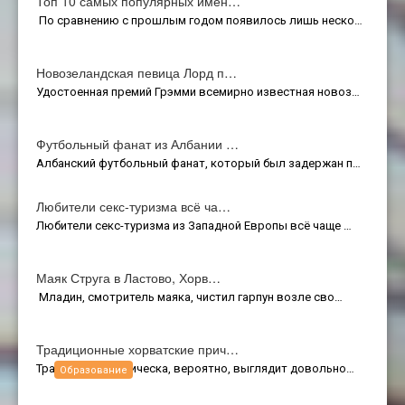
Топ 10 самых популярных имён…
По сравнению с прошлым годом появилось лишь неско…
Новозеландская певица Лорд п…
Удостоенная премий Грэмми всемирно известная новоз…
Футбольный фанат из Албании …
Албанский футбольный фанат, который был задержан п…
Любители секс-туризма всё ча…
Любители секс-туризма из Западной Европы всё чаще …
Маяк Струга в Ластово, Хорв…
Младин, смотритель маяка, чистил гарпун возле сво…
Традиционные хорватские прич…
Традиционная прическа, вероятно, выглядит довольно…
Образование