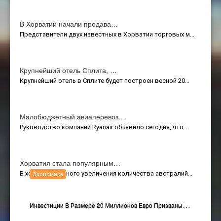
В Хорватии начали продава…
Представители двух известных в Хорватии торговых м…
Крупнейший отель Сплита, …
Крупнейший отель в Сплите будет построен весной 20…
Малобюджетный авиаперевоз…
Руководство компании Ryanair объявило сегодня, что…
Хорватия стала популярным…
В ходе постоянного увеличения количества австралий…
Экономика
И
Нвестиции В Размере 20 Миллионов Евро Призваны Оживить Континентальный Хорватский Туризм