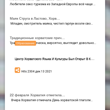
Любители секс-туризма из Западной Европы всё чаще …
Маяк Струга в Ластово, Хорв…
Младин, смотритель маяка, чистил гарпун возле сво…
Традиционные хорватские прич…
Традиционная прическа, вероятно, выглядит довольно…
Образование
Ц
Ентр Хорватского Языка И Культуры Был Открыт В Киеве
Hits:2304 дек 13 2021
22 февраля Хорватия отметила…
Вчера Хорватия отмечала День хорватской глаголи…