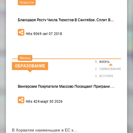
Новости
Благодаря Росту Числа Туристов В Сентябре, Сплит В…
Hits:9069 окт 07 2018
Жизнь
ЖИЗНЬ
ОБРАЗОВАНИЕ
ОБРАЗОВАНИЕ
ИСТОРИЯ
В
Енгерские Покупатели Массово Посещают Приграничные Хорватские Города
Hits:424 март 30 2026
В Хорватии наименьшее в ЕС к…