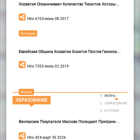
Хорватия Ограничивает Количество Туристов, Которые…
Hits:6704 июнь 08 2017
История
Еврейская Община Хорватии Борется Против Героизаци…
Hits:7353 июль 02 2019
Жизнь
ЖИЗНЬ
ОБРАЗОВАНИЕ
ОБРАЗОВАНИЕ
ИСТОРИЯ
В
Енгерские Покупатели Массово Посещают Приграничные Хорватские Города
Hits:424 март 30 2026