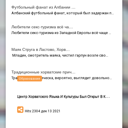
Футбольный фанат из Албании …
Албанский футбольный фанат, который был задержан п…
Любители секс-туризма всё ча…
Любители секс-туризма из Западной Европы всё чаще …
Маяк Струга в Ластово, Хорв…
Младин, смотритель маяка, чистил гарпун возле сво…
Традиционные хорватские прич…
Традиционная прическа, вероятно, выглядит довольно…
Образование
Ц
Ентр Хорватского Языка И Культуры Был Открыт В Киеве
Hits:2304 дек 13 2021