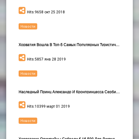
Hits:9658 окт 25 2018
Новости
Хорватия Вошла В Топ-5 Самых Популярных Туристичес…
Hits:5857 янв 28 2019
Новости
Наследный Принц Александр И Кронпринцесса Сербии К…
Hits:10399 март 01 2019
Новости
Хорватские Олимпийцы Собрали € 16,500 Для Ликвида…