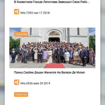
В Хорватском Городе Лепоглава Завершил Свою Работу…
Hits:7393 сен 17 2018
Новости
Принц Сербии Душан Женился На Валери Де Музио
Hits:6926 мая 29 2019
Новости