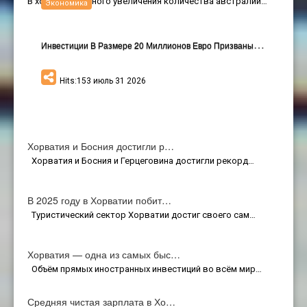
В ходе постоянного увеличения количества австралий…
Экономика
И
Нвестиции В Размере 20 Миллионов Евро Призваны Оживить Континентальный Хорватский Туризм
Hits:153 июль 31 2026
Хорватия и Босния достигли р…
Хорватия и Босния и Герцеговина достигли рекорд…
В 2025 году в Хорватии побит…
Туристический сектор Хорватии достиг своего сам…
Хорватия — одна из самых быс…
Объём прямых иностранных инвестиций во всём мир…
Средняя чистая зарплата в Хо…